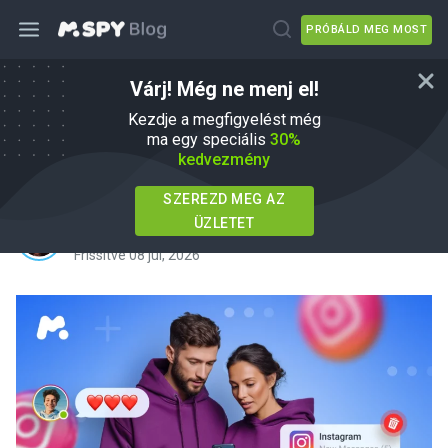
PRÓBÁLD MEG MOST
Várj! Még ne menj el!
Privát Instagram Viewer
Kezdje a megfigyelést még
alkalmazások: Biztonsági útmutató
ma egy speciális
30%
kedvezmény
szülőknek
SZEREZD MEG AZ
ÜZLETET
írta
Agnes W Linn
Ebben
mSpy Alternatives
Frissítve 08 júl, 2026