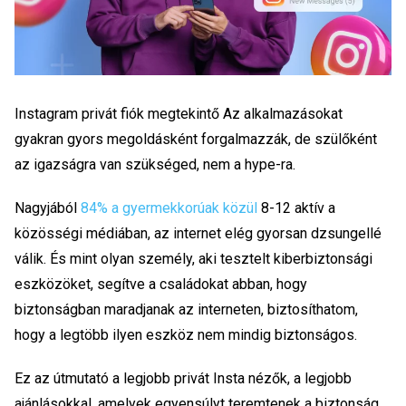
Instagram privát fiók megtekintő
Az alkalmazásokat
gyakran gyors megoldásként forgalmazzák, de szülőként
az igazságra van szükséged, nem a hype-ra.
Nagyjából
84% a gyermekkorúak közül
8-12 aktív a
közösségi médiában, az internet elég gyorsan dzsungellé
válik. És mint olyan személy, aki tesztelt kiberbiztonsági
eszközöket, segítve a családokat abban, hogy
biztonságban maradjanak az interneten, biztosíthatom,
hogy a legtöbb ilyen eszköz nem mindig biztonságos.
Ez az útmutató a legjobb
privát Insta nézők
, a legjobb
ajánlásokkal, amelyek egyensúlyt teremtenek a biztonság