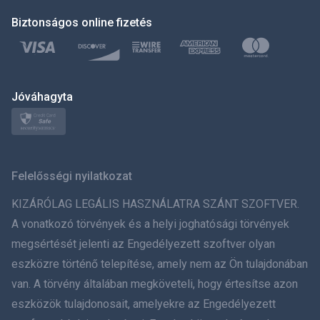
Biztonságos online fizetés
Türkçe
Polski
日本
Jóváhagyta
Norsk
Svenska
Felelősségi nyilatkozat
ภาษาไทย
KIZÁRÓLAG LEGÁLIS HASZNÁLATRA SZÁNT SZOFTVER.
A vonatkozó törvények és a helyi joghatósági törvények
简体中文
megsértését jelenti az Engedélyezett szoftver olyan
eszközre történő telepítése, amely nem az Ön tulajdonában
Dansk
van. A törvény általában megköveteli, hogy értesítse azon
हिंदी
eszközök tulajdonosait, amelyekre az Engedélyezett