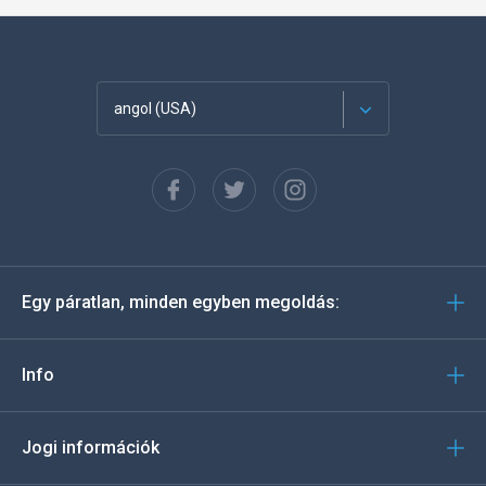
angol (USA)
Français
Español
Deutsch
Egy páratlan, minden egyben megoldás:
Português
Italiano
Info
العربية
Jogi információk
한국의