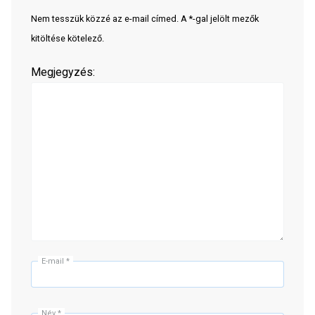
Nem tesszük közzé az e-mail címed. A *-gal jelölt mezők
kitöltése kötelező.
Megjegyzés:
E-mail
*
Név
*