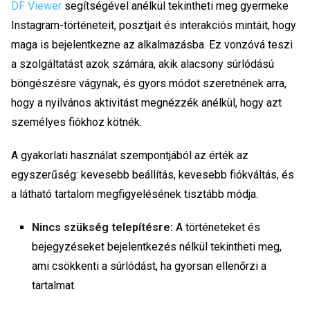
DF Viewer
segítségével anélkül tekintheti meg gyermeke
Instagram-történeteit, posztjait és interakciós mintáit, hogy
maga is bejelentkezne az alkalmazásba. Ez vonzóvá teszi
a szolgáltatást azok számára, akik alacsony súrlódású
böngészésre vágynak, és gyors módot szeretnének arra,
hogy a nyilvános aktivitást megnézzék anélkül, hogy azt
személyes fiókhoz kötnék.
A gyakorlati használat szempontjából az érték az
egyszerűség: kevesebb beállítás, kevesebb fiókváltás, és
a látható tartalom megfigyelésének tisztább módja.
Nincs szükség telepítésre:
A történeteket és
bejegyzéseket bejelentkezés nélkül tekintheti meg,
ami csökkenti a súrlódást, ha gyorsan ellenőrzi a
tartalmat.