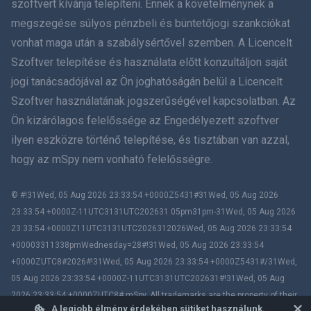
szoftvert kívánja telepíteni. Ennek a követelménynek a
Holland
megszegése súlyos pénzbeli és büntetőjogi szankciókat
vonhat maga után a szabálysértővel szemben. A Licencelt
עברית
Szoftver telepítése és használata előtt konzultáljon saját
jogi tanácsadójával az Ön joghatóságán belül a Licencelt
Română
Szoftver használatának jogszerűségével kapcsolatban. Az
Ελληνικά
Ön kizárólagos felelőssége az Engedélyezett szoftver
ilyen eszközre történő telepítése, és tisztában van azzal,
Tiếng Việt
hogy az mSpy nem vonható felelősségre.
繁體中文
© #!31Wed, 05 Aug 2026 23:33:54 +0000Z5431#31Wed, 05 Aug 2026
23:33:54 +0000Z-11UTC3131UTC202631 05pm31pm-31Wed, 05 Aug 2026
Slovenčina
23:33:54 +0000Z11UTC3131UTC2026312026Wed, 05 Aug 2026 23:33:54
+00003311338pmWednesday=28#!31Wed, 05 Aug 2026 23:33:54
Bahasa melayu
+0000ZUTC8#2026#!31Wed, 05 Aug 2026 23:33:54 +0000Z5431#/31Wed,
05 Aug 2026 23:33:54 +0000Z-11UTC3131UTC202631#!31Wed, 05 Aug
Čeština
2026 23:33:54 +0000ZUTC8# mSpy. All trademarks are the property of their
A legjobb élmény érdekében sütiket használunk.