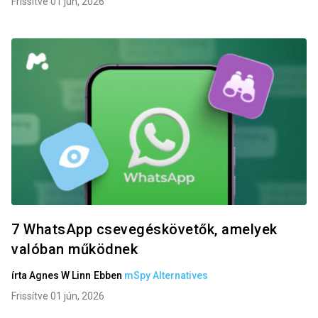
Frissítve 01 jún, 2026
7 WhatsApp csevegéskövetők, amelyek
valóban működnek
írta
Agnes W Linn
Ebben
mSpy Alternatives
Frissítve 01 jún, 2026