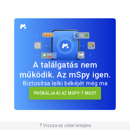
A találgatás nem
működik. Az mSpy igen.
Biztosítsa lelki békéjét még ma
PRÓBÁLJA KI AZ MSPY-T MOST
Vissza az oldal tetejére