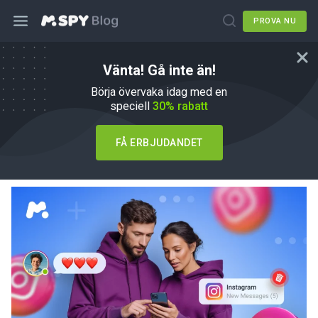
PROVA NU
Vänta! Gå inte än!
Privata Instagram Viewer-appar: En
Börja övervaka idag med en
säkerhetsguide för föräldrar
speciell
30% rabatt
av
Agnes W Linn
på
mSpy Alternatives
FÅ ERBJUDANDET
Uppdaterad 08 jul, 2026