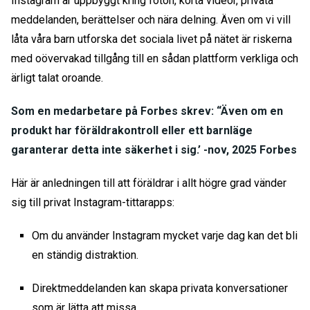
Instagram är uppbyggt kring foton, korta videor, privata
meddelanden, berättelser och nära delning. Även om vi vill
låta våra barn utforska det sociala livet på nätet är riskerna
med oövervakad tillgång till en sådan plattform verkliga och
ärligt talat oroande.
Som en medarbetare på Forbes skrev: “Även om en
produkt har föräldrakontroll eller ett barnläge
garanterar detta inte säkerhet i sig.’ -
nov, 2025 Forbes
Här är anledningen till att föräldrar i allt högre grad vänder
sig till
privat Instagram-tittarapp
s:
Om du använder Instagram mycket varje dag kan det bli
en ständig distraktion.
Direktmeddelanden kan skapa privata konversationer
som är lätta att missa.