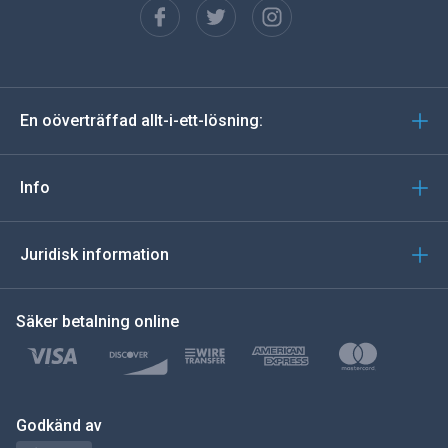
Spanska
tyska
En oöverträffad allt-i-ett-lösning:
portugisiska
Italiano
Info
العربية
Juridisk information
한국의
Säker betalning online
Türkçe
Polski
日本
Godkänd av