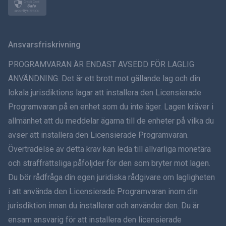
Norsk
Svenska
Ansvarsfriskrivning
ภาษาไทย
PROGRAMVARAN ÄR ENDAST AVSEDD FÖR LAGLIG
ANVÄNDNING. Det är ett brott mot gällande lag och din
简体中文
lokala jurisdiktions lagar att installera den Licensierade
Programvaran på en enhet som du inte äger. Lagen kräver i
Dansk
allmänhet att du meddelar ägarna till de enheter på vilka du
हिंदी
avser att installera den Licensierade Programvaran.
Överträdelse av detta krav kan leda till allvarliga monetära
Holländska
och straffrättsliga påföljder för den som bryter mot lagen.
Du bör rådfråga din egen juridiska rådgivare om lagligheten
עברית
i att använda den Licensierade Programvaran inom din
jurisdiktion innan du installerar och använder den. Du är
Română
ensam ansvarig för att installera den licensierade