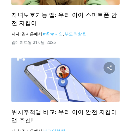
Twitter
자녀보호기능 앱: 우리 아이 스마트폰 안
전 지킴이
저자:
김지은
에서
mSpy 대안
,
부모 역할 팁
업데이트됨 01 6월, 2026
이 기
Twitter
위치추적앱 비교: 우리 아이 안전 지킴이
앱 추천!