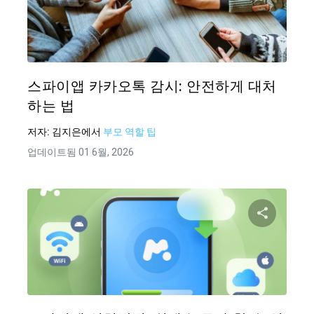
이 기
Twitter
스파이앱 카카오톡 감시: 안전하게 대처
하는 법
저자:
김지은
에서
부모 역할 팁
업데이트됨 01 6월, 2026
이 기
Twitter