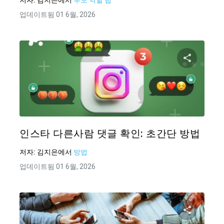
저자:
김지은
에서
부모 역할 팁
업데이트됨 01 6월, 2026
이 기
Twitter
인스타 다른사람 댓글 확인: 초간단 방법
저자:
김지은
에서
방법
업데이트됨 01 6월, 2026