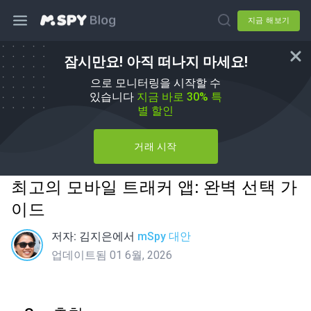
지금 해보기
잠시만요! 아직 떠나지 마세요!
으로 모니터링을 시작할 수
있습니다
지금 바로 30% 특
별 할인
거래 시작
최고의 모바일 트래커 앱: 완벽 선택 가
이드
저자:
김지은
에서
mSpy 대안
업데이트됨 01 6월, 2026