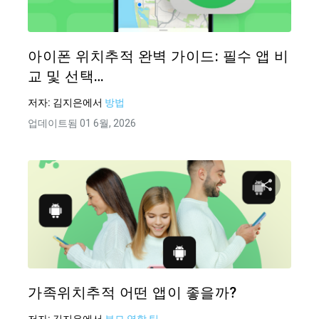
Twitter
아이폰 위치추적 완벽 가이드: 필수 앱 비
교 및 선택…
저자:
김지은
에서
방법
업데이트됨 01 6월, 2026
이 기
Twitter
가족위치추적 어떤 앱이 좋을까?