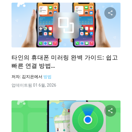
이 기
Twitter
타인의 휴대폰 미러링 완벽 가이드: 쉽고
빠른 연결 방법…
저자:
김지은
에서
방법
업데이트됨 01 6월, 2026
이 기