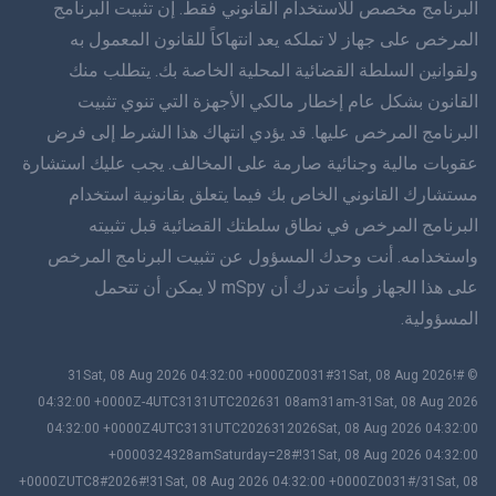
简体 体 中文
البرنامج مخصص للاستخدام القانوني فقط. إن تثبيت البرنامج
المرخص على جهاز لا تملكه يعد انتهاكاً للقانون المعمول به
دانسك
ولقوانين السلطة القضائية المحلية الخاصة بك. يتطلب منك
القانون بشكل عام إخطار مالكي الأجهزة التي تنوي تثبيت
हिंददी
البرنامج المرخص عليها. قد يؤدي انتهاك هذا الشرط إلى فرض
اللغة الهولندية
عقوبات مالية وجنائية صارمة على المخالف. يجب عليك استشارة
مستشارك القانوني الخاص بك فيما يتعلق بقانونية استخدام
עברית
البرنامج المرخص في نطاق سلطتك القضائية قبل تثبيته
واستخدامه. أنت وحدك المسؤول عن تثبيت البرنامج المرخص
رومانا
على هذا الجهاز وأنت تدرك أن mSpy لا يمكن أن تتحمل
Ελληνικά
المسؤولية.
Tiếng Việng Việt
© #!31Sat, 08 Aug 2026 04:32:00 +0000Z0031#31Sat, 08 Aug 2026
04:32:00 +0000Z-4UTC3131UTC202631 08am31am-31Sat, 08 Aug 2026
繁體 中文文
04:32:00 +0000Z4UTC3131UTC2026312026Sat, 08 Aug 2026 04:32:00
سلوفينيا
+0000324328amSaturday=28#!31Sat, 08 Aug 2026 04:32:00
+0000ZUTC8#2026#!31Sat, 08 Aug 2026 04:32:00 +0000Z0031#/31Sat, 08