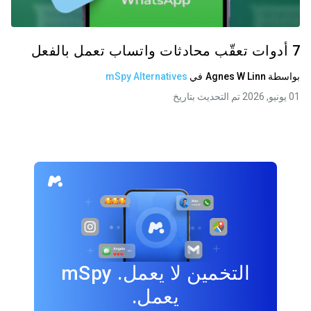
7 أدوات تعقّب محادثات واتساب تعمل بالفعل
بواسطة
Agnes W Linn
في
mSpy Alternatives
01 يونيو, 2026 تم التحديث بتاريخ
التخمين لا يعمل. mSpy
يعمل.