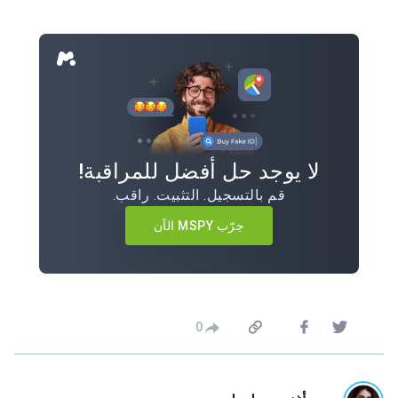
لا يوجد حل أفضل للمراقبة!
قم بالتسجيل. التثبيت. راقب.
جرّب MSPY الآن
0