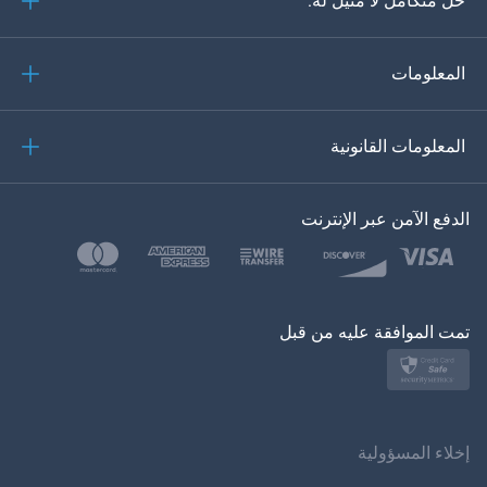
حل متكامل لا مثيل له:
البرتغالية
إيطاليانو
المعلومات
العربية
المعلومات القانونية
한?의의
اللغة التركية
الدفع الآمن عبر الإنترنت
بولسكي
日本
تمت الموافقة عليه من قبل
نورسك
سفينسكا
ภาษาทยย
إخلاء المسؤولية