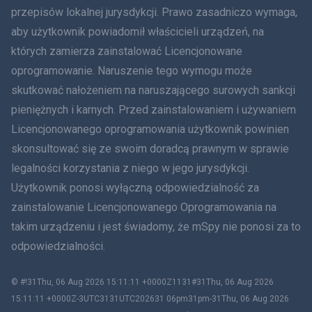
हिंदी
przepisów lokalnej jurysdykcji. Prawo zasadniczo wymaga,
aby użytkownik powiadomił właścicieli urządzeń, na
Holenderski
których zamierza zainstalować Licencjonowane
oprogramowanie. Naruszenie tego wymogu może
עברית
skutkować nałożeniem na naruszającego surowych sankcji
Rumunia
pieniężnych i karnych. Przed zainstalowaniem i używaniem
Licencjonowanego oprogramowania użytkownik powinien
Ελληνικά
skonsultować się ze swoim doradcą prawnym w sprawie
legalności korzystania z niego w jego jurysdykcji.
Tiếng Việt
Użytkownik ponosi wyłączną odpowiedzialność za
zainstalowanie Licencjonowanego Oprogramowania na
繁體中文
takim urządzeniu i jest świadomy, że mSpy nie ponosi za to
Slovenčina
odpowiedzialności.
Bahasa Melayu
© #!31Thu, 06 Aug 2026 15:11:11 +0000Z1131#31Thu, 06 Aug 2026
15:11:11 +0000Z-3UTC3131UTC202631 06pm31pm-31Thu, 06 Aug 2026
Čeština