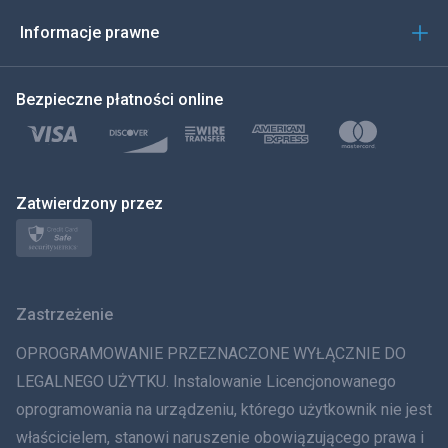
한국의
Informacje prawne
Türkçe
Bezpieczne płatności online
Polski
日本
Zatwierdzony przez
Norsk
Svenska
Zastrzeżenie
ภาษาไทย
OPROGRAMOWANIE PRZEZNACZONE WYŁĄCZNIE DO
简体中文
LEGALNEGO UŻYTKU. Instalowanie Licencjonowanego
oprogramowania na urządzeniu, którego użytkownik nie jest
Dania
właścicielem, stanowi naruszenie obowiązującego prawa i