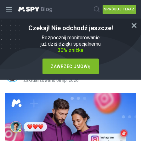
SPRÓBUJ TERAZ
Czekaj! Nie odchodź jeszcze!
Prywatne aplikacje do przeglądania
Rozpocznij monitorowanie
Instagrama: Przewodnik
już dziś dzięki specjalnemu
30% zniżka
bezpieczeństwa dla rodziców
ZAWRZEĆ UMOWĘ
Autor:
Agnes W Linn
Kategoria:
mSpy Alternatives
Zaktualizowano 08 lip, 2026