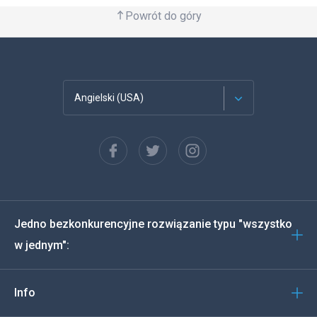
Powrót do góry
Angielski (USA)
Francuski
Español
Deutsch
Jedno bezkonkurencyjne rozwiązanie typu "wszystko
Português
w jednym":
Włoski
Info
العربية