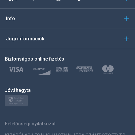
Português
Italiano
Info
العربية
Jogi információk
한국의
Biztonságos online fizetés
Türkçe
Polski
日本
Jóváhagyta
Norsk
Svenska
Felelősségi nyilatkozat
ภาษาไทย