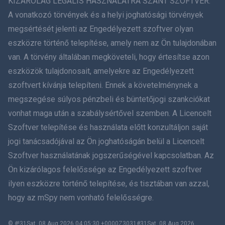
KIZÁRÓLAG LEGÁLIS HASZNÁLATRA SZÁNT SZOFTVER.
A vonatkozó törvények és a helyi joghatósági törvények
简体中文
megsértését jelenti az Engedélyezett szoftver olyan
eszközre történő telepítése, amely nem az Ön tulajdonában
Dansk
van. A törvény általában megköveteli, hogy értesítse azon
हिंदी
eszközök tulajdonosait, amelyekre az Engedélyezett
szoftvert kívánja telepíteni. Ennek a követelménynek a
Holland
megszegése súlyos pénzbeli és büntetőjogi szankciókat
vonhat maga után a szabálysértővel szemben. A Licencelt
עברית
Szoftver telepítése és használata előtt konzultáljon saját
jogi tanácsadójával az Ön joghatóságán belül a Licencelt
Română
Szoftver használatának jogszerűségével kapcsolatban. Az
Ελληνικά
Ön kizárólagos felelőssége az Engedélyezett szoftver
ilyen eszközre történő telepítése, és tisztában van azzal,
Tiếng Việt
hogy az mSpy nem vonható felelősségre.
繁體中文
© #!31Sat, 08 Aug 2026 04:05:30 +0000Z3031#31Sat, 08 Aug 2026