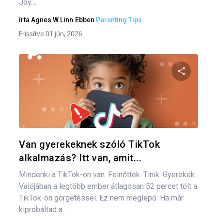
Joy....
írta
Agnes W Linn
Ebben
Parenting Tips
Frissítve 01 jún, 2026
Oszd meg
Twitter
F
Van gyerekeknek szóló TikTok
alkalmazás? Itt van, amit...
Mindenki a TikTok-on van. Felnőttek. Tinik. Gyerekek.
Valójában a legtöbb ember átlagosan 52 percet tölt a
TikTok-on görgetéssel. Ez nem meglepő. Ha már
kipróbáltad a...