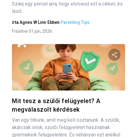
Szánj egy percet arra, hogy elolvasd ezt a cikket, és
lásd...
írta
Agnes W Linn
Ebben
Parenting Tips
Frissítve 01 jún, 2026
Oszd meg
Twitter
F
Mit tesz a szülői felügyelet? A
megválaszolt kérdések
Van egy titkunk, amit meg kell osztanunk. A szülők,
akárcsak önök, szülői felügyeletet használnak
gyermekeik felügyeletére. És néhányan ezt anélkül