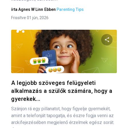
írta
Agnes W Linn
Ebben
Parenting Tips
Frissítve 01 jún, 2026
Oszd meg
Twitter
F
A legjobb szöveges felügyeleti
alkalmazás a szülők számára, hogy a
gyerekek...
Szánjon rá egy pillanatot, hogy figyelje gyermekét,
amint a telefonját tapogatja, és észre fogja venni az
arckifejezésében megjelenő érzelmek egész sorát.