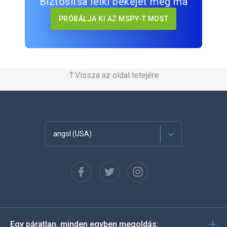
Biztosítsa lelki békéjét még ma
PRÓBÁLJA KI AZ MSPY-T MOST
Vissza az oldal tetejére
angol (USA)
Français
Español
Deutsch
Egy páratlan, minden egyben megoldás: