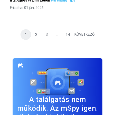
írta
Agnes W Linn
Ebben
Parenting Tips
Frissítve 01 jún, 2026
1
2
3
...
14
KÖVETKEZŐ
A találgatás nem
működik. Az mSpy igen.