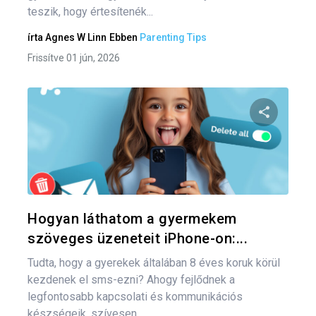
teszik, hogy értesítenék...
írta
Agnes W Linn
Ebben
Parenting Tips
Frissítve 01 jún, 2026
Oszd meg
Twitter
F
Hogyan láthatom a gyermekem
szöveges üzeneteit iPhone-on:...
Tudta, hogy a gyerekek általában 8 éves koruk körül
kezdenek el sms-ezni? Ahogy fejlődnek a
legfontosabb kapcsolati és kommunikációs
készségeik, szívesen...