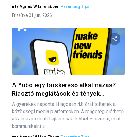
írta
Agnes W Linn
Ebben
Parenting Tips
Frissítve 01 jún, 2026
Bej
nav
Oszd meg
Twitter
F
A Yubo egy társkereső alkalmazás?
Riasztó meglátások és tények...
A gyerekek naponta átlagosan 4,8 órát töltenek a
közösségi média platformokon. A rengeteg elérhető
alkalmazás miatt hajlamosak többet csevegni, mint
kommunikálni a...