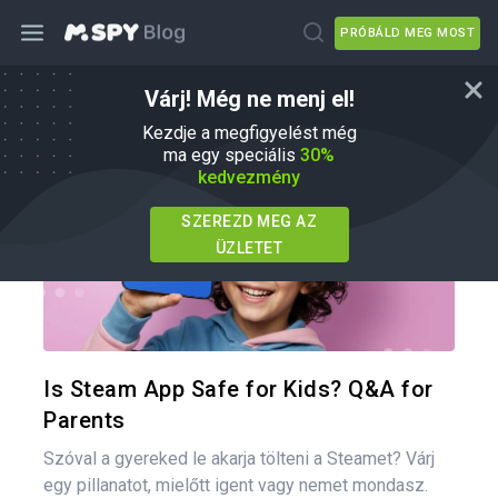
PRÓBÁLD MEG MOST
Várj! Még ne menj el!
Szülői tippek
Kezdje a megfigyelést még
ma egy speciális
30%
kedvezmény
SZEREZD MEG AZ
ÜZLETET
Oszd meg
Twitter
F
Is Steam App Safe for Kids? Q&A for
Parents
Szóval a gyereked le akarja tölteni a Steamet? Várj
egy pillanatot, mielőtt igent vagy nemet mondasz.