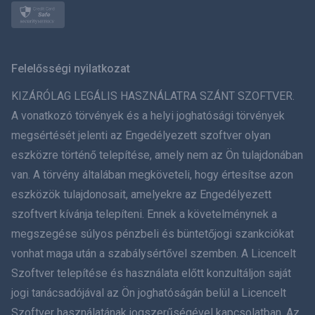
Norsk
Svenska
Felelősségi nyilatkozat
ภาษาไทย
KIZÁRÓLAG LEGÁLIS HASZNÁLATRA SZÁNT SZOFTVER.
A vonatkozó törvények és a helyi joghatósági törvények
简体中文
megsértését jelenti az Engedélyezett szoftver olyan
eszközre történő telepítése, amely nem az Ön tulajdonában
Dansk
van. A törvény általában megköveteli, hogy értesítse azon
हिंदी
eszközök tulajdonosait, amelyekre az Engedélyezett
szoftvert kívánja telepíteni. Ennek a követelménynek a
Holland
megszegése súlyos pénzbeli és büntetőjogi szankciókat
vonhat maga után a szabálysértővel szemben. A Licencelt
עברית
Szoftver telepítése és használata előtt konzultáljon saját
jogi tanácsadójával az Ön joghatóságán belül a Licencelt
Română
Szoftver használatának jogszerűségével kapcsolatban. Az