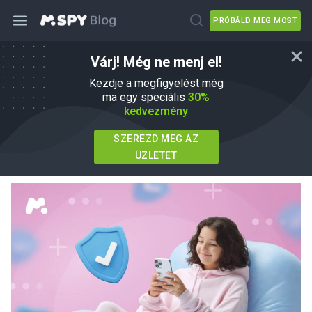
PRÓBÁLD MEG MOST
Várj! Még ne menj el!
7 Cell Phone Monitoring Apps, hogy a
Kezdje a megfigyelést még
szülői könnyebbé teszi a szülői
ma egy speciális
30%
kedvezmény
írta
Agnes W Linn
Ebben
mSpy Alternatives
SZEREZD MEG AZ
Frissítve 01 jún, 2026
ÜZLETET