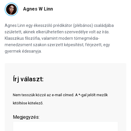
Agnes W Linn
Agnes Linn egy ékesszóló prédikátor (plébános) családjába
született, akinek elkerülhetetlen szenvedélye volt az írás.
Klasszikus filozófia, valamint modern tömegmédia-
menedzsment szakon szerzett képesítést; férjezett, egy
gyermek édesanyja.
Írj választ:
Nem tesszük közzé az e-mail címed. A *-gal jelölt mezők
kitöltése kötelező.
Megjegyzés: