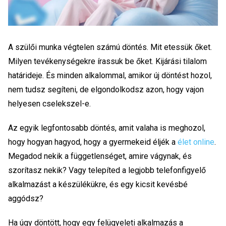
A szülői munka végtelen számú döntés. Mit etessük őket.
Milyen tevékenységekre írassuk be őket. Kijárási tilalom
határideje. És minden alkalommal, amikor új döntést hozol,
nem tudsz segíteni, de elgondolkodsz azon, hogy vajon
helyesen cselekszel-e.
Az egyik legfontosabb döntés, amit valaha is meghozol,
hogy hogyan hagyod, hogy a gyermekeid éljék a
élet online
.
Megadod nekik a függetlenséget, amire vágynak, és
szorítasz nekik? Vagy telepíted a legjobb telefonfigyelő
alkalmazást a készülékükre, és egy kicsit kevésbé
aggódsz?
Ha úgy döntött, hogy egy felügyeleti alkalmazás a