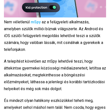
Nem véletlenül
mSpy
az a felügyeleti alkalmazás,
amelyben szülők milliói bíznak világszerte. Az Android és
iOS szülői felügyeleti megoldás lehetővé teszi a szülők
számára, hogy valóban lássák, mit csinálnak a gyerekeik a
telefonjukon.
A telepítést követően az mSpy lehetővé teszi, hogy
áttekintse gyermekei közösségi médiaüzeneteit, letiltsa az
alkalmazásokat, megtekinthesse a böngészési
előzményeket, láthassa a jelenlegi és korábbi tartózkodási
helyeiket és még sok más dolgot.
És mindezt olyan hatékony eszközökkel teheti meg,
amelyeket sehol máshol nem talál. Nem csoda, hogy egyes