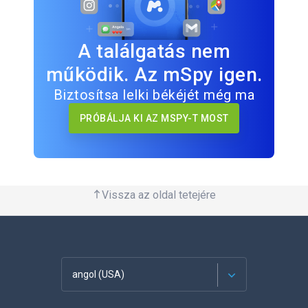
A találgatás nem
működik. Az mSpy igen.
Biztosítsa lelki békéjét még ma
PRÓBÁLJA KI AZ MSPY-T MOST
Vissza az oldal tetejére
angol (USA)
Français