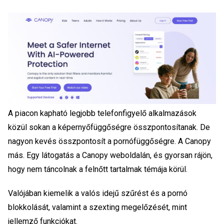
A piacon kapható legjobb telefonfigyelő alkalmazások
közül sokan a képernyőfüggőségre összpontosítanak. De
nagyon kevés összpontosít a pornófüggőségre. A Canopy
más. Egy látogatás a Canopy weboldalán, és gyorsan rájön,
hogy nem táncolnak a felnőtt tartalmak témája körül.
Valójában kiemelik a valós idejű szűrést és a pornó
blokkolását, valamint a szexting megelőzését, mint
jellemző funkciókat.