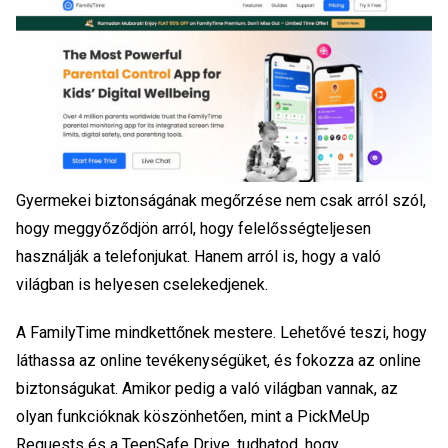
Gyermekei biztonságának megőrzése nem csak arról szól,
hogy meggyőződjön arról, hogy felelősségteljesen
használják a telefonjukat. Hanem arról is, hogy a való
világban is helyesen cselekedjenek.
A FamilyTime mindkettőnek mestere. Lehetővé teszi, hogy
láthassa az online tevékenységüket, és fokozza az online
biztonságukat. Amikor pedig a való világban vannak, az
olyan funkcióknak köszönhetően, mint a PickMeUp
Requests és a TeenSafe Drive, tudhatod, hogy