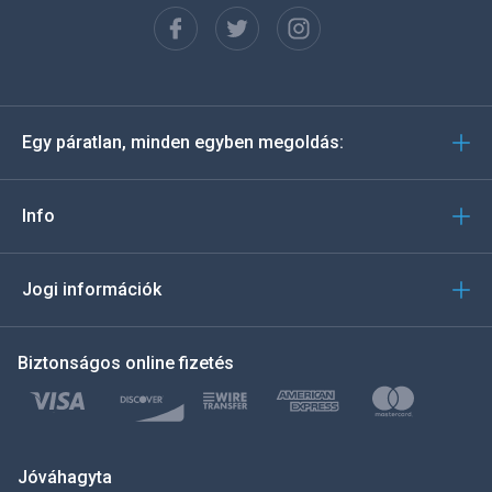
Español
Deutsch
Egy páratlan, minden egyben megoldás:
Português
Italiano
Info
العربية
Jogi információk
한국의
Biztonságos online fizetés
Türkçe
Polski
日本
Jóváhagyta