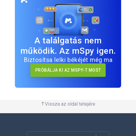
A találgatás nem
működik. Az mSpy igen.
Biztosítsa lelki békéjét még ma
PRÓBÁLJA KI AZ MSPY-T MOST
Vissza az oldal tetejére