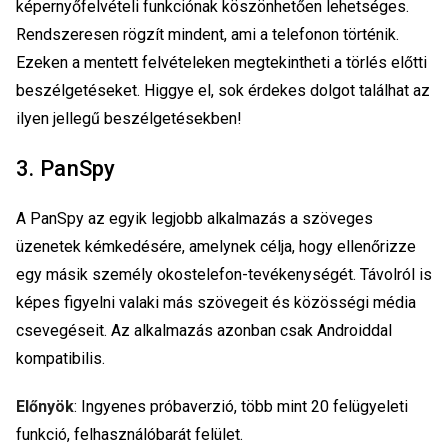
képernyőfelvételi funkciónak köszönhetően lehetséges.
Rendszeresen rögzít mindent, ami a telefonon történik.
Ezeken a mentett felvételeken megtekintheti a törlés előtti
beszélgetéseket. Higgye el, sok érdekes dolgot találhat az
ilyen jellegű beszélgetésekben!
3. PanSpy
A PanSpy az egyik legjobb alkalmazás a szöveges
üzenetek kémkedésére, amelynek célja, hogy ellenőrizze
egy másik személy okostelefon-tevékenységét. Távolról is
képes figyelni valaki más szövegeit és közösségi média
csevegéseit. Az alkalmazás azonban csak Androiddal
kompatibilis.
Előnyök
: Ingyenes próbaverzió, több mint 20 felügyeleti
funkció, felhasználóbarát felület.