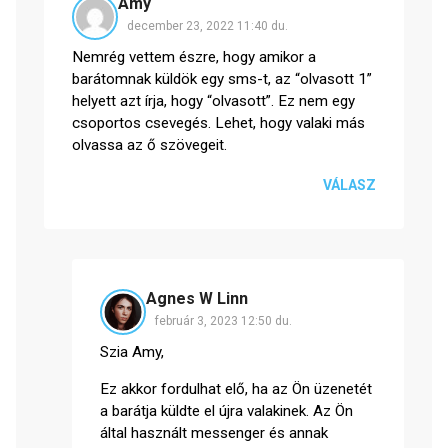
Amy
december 23, 2022 11:40 du.
Nemrég vettem észre, hogy amikor a
barátomnak küldök egy sms-t, az “olvasott 1”
helyett azt írja, hogy “olvasott”. Ez nem egy
csoportos csevegés. Lehet, hogy valaki más
olvassa az ő szövegeit.
VÁLASZ
Agnes W Linn
február 3, 2023 12:50 du.
Szia Amy,
Ez akkor fordulhat elő, ha az Ön üzenetét
a barátja küldte el újra valakinek. Az Ön
által használt messenger és annak