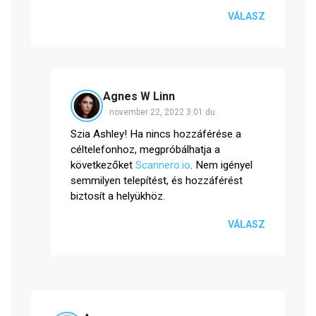
VÁLASZ
Agnes W Linn
november 22, 2022 3:01 du.
Szia Ashley! Ha nincs hozzáférése a
céltelefonhoz, megpróbálhatja a
következőket
Scannero.io
. Nem igényel
semmilyen telepítést, és hozzáférést
biztosít a helyükhöz.
VÁLASZ