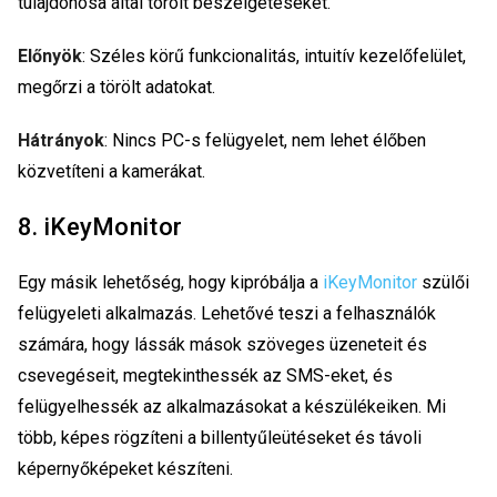
tulajdonosa által törölt beszélgetéseket.
Előnyök
: Széles körű funkcionalitás, intuitív kezelőfelület,
megőrzi a törölt adatokat.
Hátrányok
: Nincs PC-s felügyelet, nem lehet élőben
közvetíteni a kamerákat.
8. iKeyMonitor
Egy másik lehetőség, hogy kipróbálja a
iKeyMonitor
szülői
felügyeleti alkalmazás. Lehetővé teszi a felhasználók
számára, hogy lássák mások szöveges üzeneteit és
csevegéseit, megtekinthessék az SMS-eket, és
felügyelhessék az alkalmazásokat a készülékeiken. Mi
több, képes rögzíteni a billentyűleütéseket és távoli
képernyőképeket készíteni.