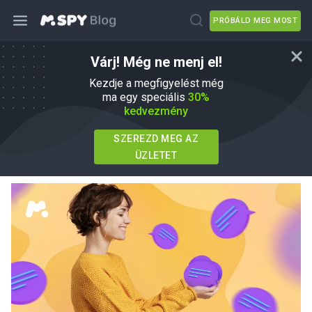
PRÓBÁLD MEG MOST
Várj! Még ne menj el!
Top 10 Szöveges üzenetek Monitoring
Kezdje a megfigyelést még
Apps keresni 2026-ban
ma egy speciális
30%
kedvezmény
írta
Agnes W Linn
Ebben
How To
SZEREZD MEG AZ
Frissítve 01 jún, 2026
ÜZLETET