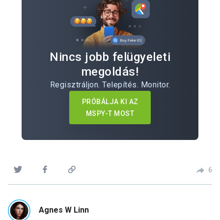
Nincs jobb felügyeleti
megoldás!
Regisztráljon. Telepítés. Monitor.
PRÓBÁLJA KI AZ
MSPY-T MOST
6
Agnes W Linn