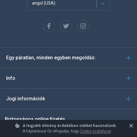
angol (USA)
Français
Español
Deutsch
Egy páratlan, minden egyben megoldás:
Português
Italiano
Info
العربية
Jogi információk
한국의
Biztonságos online fizetés
Türkçe
A legjobb élmény érdekében sütiket használunk.
A folytatással Ön elfogadja, hogy
Cookie szabályzat
.
Polski