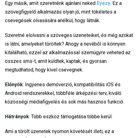
Egy másik, amit szeretnénk ajánlani neked
Eyezy
. Ez a
szövegfigyelő alkalmazás olyan jó, mint tökéletes a
csevegések olvasására anélkül, hogy látnák.
Szeretné elolvasni a szöveges üzeneteiket, és még azokat
is látni, amelyeket töröltek? Ahogy a nevéből is könnyen
kitalálható, ezzel az alkalmazással szemügyre veheted az
összes sms-t, amit küldtek, kaptak, és gyorsan
megtudhatod, hogy kivel csevegnek.
Előnyök
: Ingyenes demóverzió, kompatibilitás iOS és
Android rendszerekkel, többféle árképzési terv, kiváló
közösségi médiafigyelés és sok más hasznos funkció.
Hátrányok
: Több eszköz támogatása többe kerül.
Ami a törölt üzenetek nyomon követését illeti, ez a