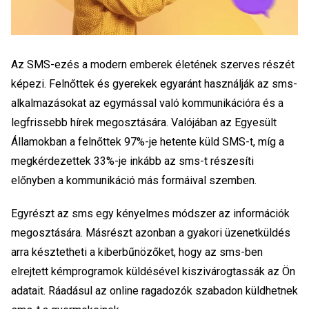
Az SMS-ezés a modern emberek életének szerves részét
képezi. Felnőttek és gyerekek egyaránt használják az sms-
alkalmazásokat az egymással való kommunikációra és a
legfrissebb hírek megosztására. Valójában az Egyesült
Államokban a felnőttek 97%-je hetente küld SMS-t, míg a
megkérdezettek 33%-je inkább az sms-t részesíti
előnyben a kommunikáció más formáival szemben.
Egyrészt az sms egy kényelmes módszer az információk
megosztására. Másrészt azonban a gyakori üzenetküldés
arra késztetheti a kiberbűnözőket, hogy az sms-ben
elrejtett kémprogramok küldésével kiszivárogtassák az Ön
adatait. Ráadásul az online ragadozók szabadon küldhetnek