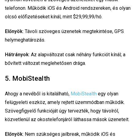
telefonon. Működik iOS és Android rendszereken, és olyan
olcsó előfizetéseket kínál, mint $29,99,99/hó.
Előnyök
: Távoli szöveges üzenetek megtekintése, GPS
helymeghatározás.
Hátrányok
: Az alapváltozat csak néhány funkciót kínál; a
bővített változat meglehetősen drága.
5. MobiStealth
Ahogy a nevéből is kitalálható,
MobiStealth
egy olyan
felügyeleti eszköz, amely rejtett üzemmódban működik.
Szövegfigyelő funkcióját úgy tervezték, hogy távolról,
közvetlenül az okostelefonjáról láthassa mások üzeneteit.
Előnyök
: Nem szükséges jailbreak, működik iOS és