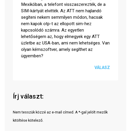
Mexikóban, a telefont visszaszerezték, de a
SIM-kártyát elvitték. Az ATT nem hajlandó
segíteni nekem semmilyen módon, hacsak
nem kapok otp-t az ellopott sim-hez
kapcsolódó számra. Az egyetlen
lehetőségem az, hogy elmegyek egy ATT
üzletbe az USA-ban, ami nem lehetséges. Van
olyan kémszoftver, amely segíthet az
ügyemben?
VÁLASZ
Írj választ:
Nem tesszük közzé az e-mail címed. A *-gal jelölt mezők
kitöltése kötelező.