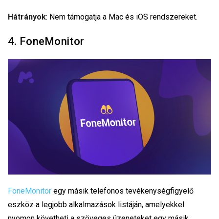
Hátrányok
: Nem támogatja a Mac és iOS rendszereket.
4. FoneMonitor
FoneMonitor
egy másik telefonos tevékenységfigyelő
eszköz a legjobb alkalmazások listáján, amelyekkel
nyomon követheti a szöveges üzeneteket egy másik