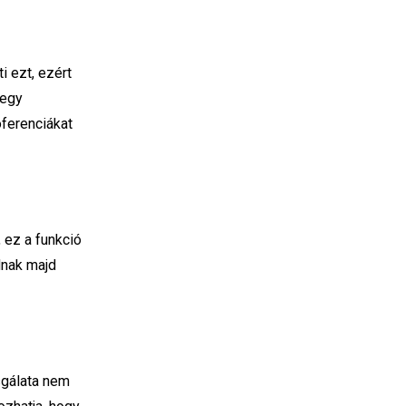
i ezt, ezért
 egy
oferenciákat
 ez a funkció
dnak majd
sgálata nem