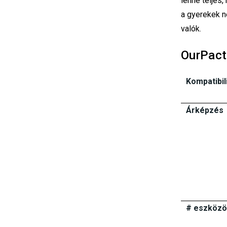
lenne teljes
a gyerekek n
valók.
OurPact
Kompatibil
Árképzés
# eszközö