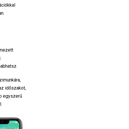
ációkkal
an.
emezett
k
zabhatsz.
ázimunkára,
 az időszakot,
mb egyszerű
.