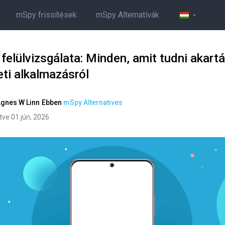
mSpy frissítések
mSpy Alternatívák
felülvizsgálata: Minden, amit tudni akartá
eti alkalmazásról
gnes W Linn
Ebben
mSpy Alternatives
ítve 01 jún, 2026