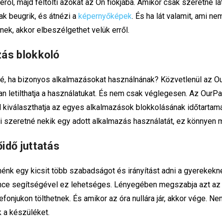
ől, majd feltölti azokat az Ön fiókjába. Amikor csak szeretné lát
ak beugrik, és átnézi a
képernyőképek
. És ha lát valamit, ami ne
nek, akkor elbeszélgethet velük erről.
ás blokkoló
, ha bizonyos alkalmazásokat használnának? Közvetlenül az O
n letilthatja a használatukat. És nem csak véglegesen. Az OurPa
 kiválaszthatja az egyes alkalmazások blokkolásának időtartamát,
 szeretné nekik egy adott alkalmazás használatát, ez könnyen 
idő juttatás
énk egy kicsit több szabadságot és irányítást adni a gyerekekn
ce segítségével ez lehetséges. Lényegében megszabja azt az i
efonjukon tölthetnek. És amikor az óra nullára jár, akkor vége. N
k a készüléket.