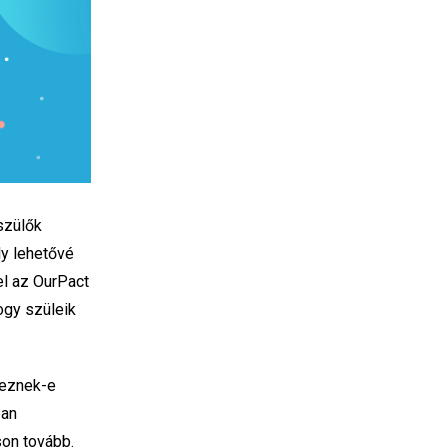
 szülők
ly lehetővé
el az OurPact
ogy szüleik
keznek-e
ban
son tovább.