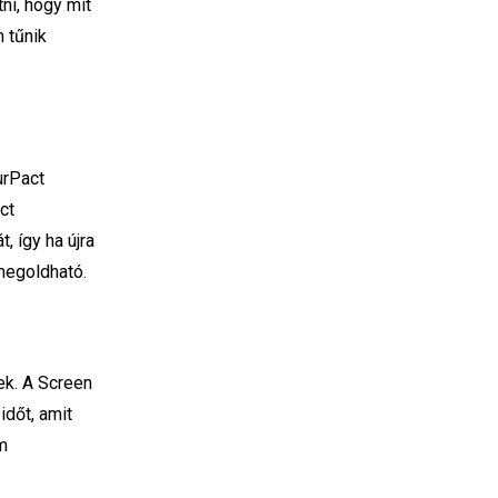
ni, hogy mit
m tűnik
urPact
ct
 így ha újra
megoldható.
ek. A Screen
dőt, amit
em