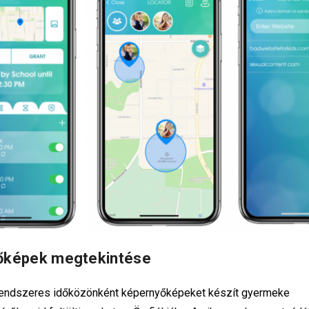
őképek megtekintése
rendszeres időközönként képernyőképeket készít gyermeke