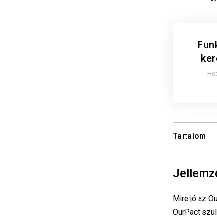
Fun
ker
Hoz
Tartalom
Jellemz
Mire jó az O
OurPact szül