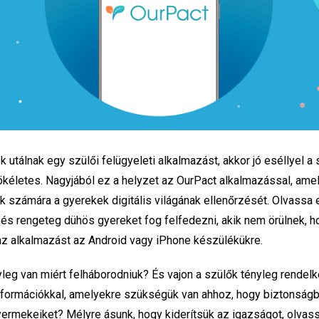
 utálnak egy szülői felügyeleti alkalmazást, akkor jó eséllyel a
ökéletes. Nagyjából ez a helyzet az OurPact alkalmazással, ame
ők számára a gyerekek digitális világának ellenőrzését. Olvassa 
, és rengeteg dühös gyereket fog felfedezni, akik nem örülnek, h
 az alkalmazást az Android vagy iPhone készülékükre.
yleg van miért felháborodniuk? És vajon a szülők tényleg rendel
nformációkkal, amelyekre szükségük van ahhoz, hogy biztonság
ermekeiket? Mélyre ásunk, hogy kiderítsük az igazságot, olvas