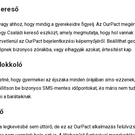
kereső
 vagy ahhoz, hogy mindig a gyerekeidre figyelj. Az OurPact megért
egy Családi kereső eszközt, amely megmutatja, hogy hol vannak
zvetlenül az OurPact bejelentkezési képernyőjéről. Beállíthat ge
lépnek bizonyos zónákba, vagy elhagyják azokat, értesítést kap.
lokkoló
tné, hogy gyermekei az éjszaka minden órájában sms-ezzenek,
k állítson be bizonyos SMS-mentes időpontokat, és máris nem tu
i a barátaiknak.
ő
 a legkevésbé sem úttörő, de ez az OurPact alkalmazás felülviz