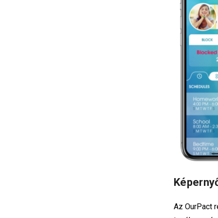
Képerny
Az OurPact 