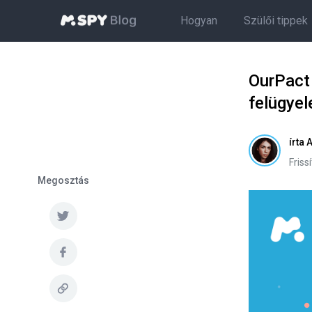
Hogyan
Szülői tippek
OurPact 
felügyel
írta
A
Friss
Megosztás