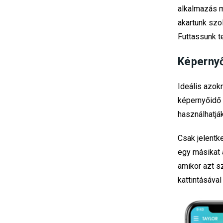
alkalmazás m
akartunk szo
Futtassunk t
Képerny
Ideális azok
képernyőidő 
használhatják
Csak jelentk
egy másikat a
amikor azt s
kattintásával