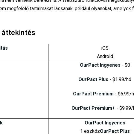
, ha nem vennénk bele ezt is. A Webszűrő funkcióval megakadály
em megfelelő tartalmakat lássanak, például olyanokat, amelyek 
 áttekintés
itás
iOS
Android
OurPact Ingyenes
- $0
OurPact Plus
- $1.99/hó
OurPact Premium
- $6.99/
OurPact Premium+
- $9.99/
k
OurPact Ingyenes
1 eszköz
OurPact Plus