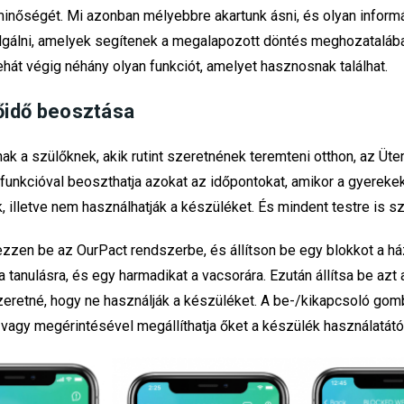
inőségét. Mi azonban mélyebbre akartunk ásni, és olyan inform
lgálni, amelyek segítenek a megalapozott döntés meghozataláb
ehát végig néhány olyan funkciót, amelyet hasznosnak találhat.
őidő beosztása
nak a szülőknek, akik rutint szeretnének teremteni otthon, az Üt
funkcióval beoszthatja azokat az időpontokat, amikor a gyereke
, illetve nem használhatják a készüléket. És mindent testre is s
ezzen be az OurPact rendszerbe, és állítson be egy blokkot a h
 tanulásra, és egy harmadikat a vacsorára. Ezután állítsa be azt
zeretné, hogy ne használják a készüléket. A be-/kikapcsoló go
 vagy megérintésével megállíthatja őket a készülék használatától