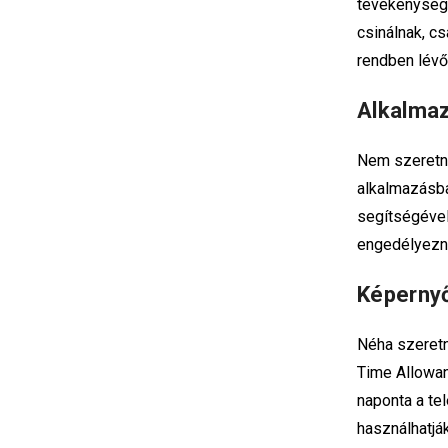
tevékenységér
csinálnak, cs
rendben lévő
Alkalmaz
Nem szeretné
alkalmazásba
segítségével
engedélyezni
Képernyő
Néha szeretn
Time Allowan
naponta a tel
használhatjá