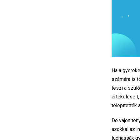
Ha a gyerekek
számára is t
teszi a szül
értékeléseit
telepítették
De vajon tén
azokkal az i
tudhassák gy