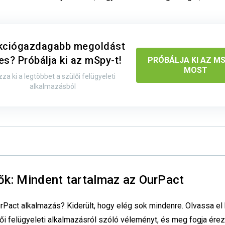
kciógazdagabb megoldást
es? Próbálja ki az mSpy-t!
PRÓBÁLJA KI AZ M
MOST
za ki a legtöbbet a szülői felügyeleti
alkalmazásból
ők: Mindent tartalmaz az OurPact
urPact alkalmazás? Kiderült, hogy elég sok mindenre. Olvassa el
ői felügyeleti alkalmazásról szóló véleményt, és meg fogja érez