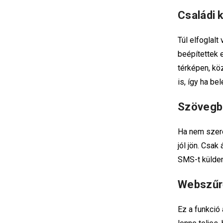
Családi 
Túl elfoglalt
beépítettek 
térképen, kö
is, így ha be
Szövegb
Ha nem szere
jól jön. Csa
SMS-t külden
Webszűr
Ez a funkció