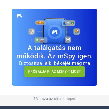
A találgatás nem
működik. Az mSpy igen.
Biztosítsa lelki békéjét még ma
PRÓBÁLJA KI AZ MSPY-T MOST
Vissza az oldal tetejére