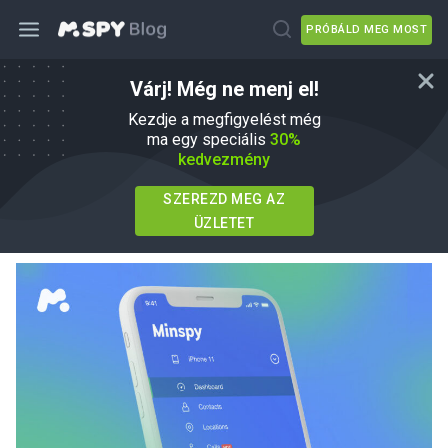
PRÓBÁLD MEG MOST
Várj! Még ne menj el!
Minspy App felülvizsgálata: Teszi,
Kezdje a megfigyelést még
amit ígér?
ma egy speciális
30%
kedvezmény
írta
Agnes W Linn
Ebben
mSpy Alternatives
SZEREZD MEG AZ
Frissítve 01 jún, 2026
ÜZLETET