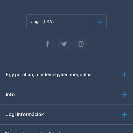
angol (USA)
Français
Español
Deutsch
Egy páratlan, minden egyben megoldás:
Português
Italiano
Info
العربية
Jogi információk
한국의