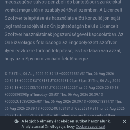
megszegése súlyos pénzbeli és büntetőjogi szankciókat
vonhat maga után a szabálysértővel szemben. A Licencelt
עברית
Szoftver telepítése és használata előtt konzultáljon saját
jogi tanácsadójával az Ön joghatóságán belül a Licencelt
Română
Szoftver használatának jogszerűségével kapcsolatban. Az
Ελληνικά
Ön kizárólagos felelőssége az Engedélyezett szoftver
ilyen eszközre történő telepítése, és tisztában van azzal,
Tiếng Việt
hogy az mSpy nem vonható felelősségre.
繁體中文
© #!31Thu, 06 Aug 2026 20:39:13 +0000Z1331#31Thu, 06 Aug 2026
20:39:13 +0000Z-8UTC3131UTC202631 06pm31pm-31Thu, 06 Aug 2026
Slovenčina
20:39:13 +0000Z8UTC3131UTC2026312026Thu, 06 Aug 2026 20:39:13
+0000398398pmThursday=28#!31Thu, 06 Aug 2026 20:39:13
Bahasa melayu
+0000ZUTC8#2026#!31Thu, 06 Aug 2026 20:39:13 +0000Z1331#/31Thu,
06 Aug 2026 20:39:13 +0000Z-8UTC3131UTC202631#!31Thu, 06 Aug 2026
Čeština
20:39:13 +0000ZUTC8# mSpy. All trademarks are the property of their
A legjobb élmény érdekében sütiket használunk.
respective owners.
Magyar
A folytatással Ön elfogadja, hogy
Cookie szabályzat
.