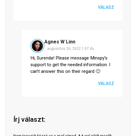
VÁLASZ
Agnes W Linn
augusztus 26, 2022 1:07 du.
Hi, Surenda! Please message Minspy’s
support to get the needed information. I
can’t answer this on their regard 🙂
VÁLASZ
Írj választ:
Nem tesszük közzé az e-mail címed. A *-gal jelölt mezők