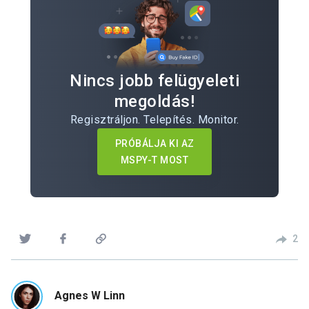
Nincs jobb felügyeleti
megoldás!
Regisztráljon. Telepítés. Monitor.
PRÓBÁLJA KI AZ
MSPY-T MOST
2
Agnes W Linn