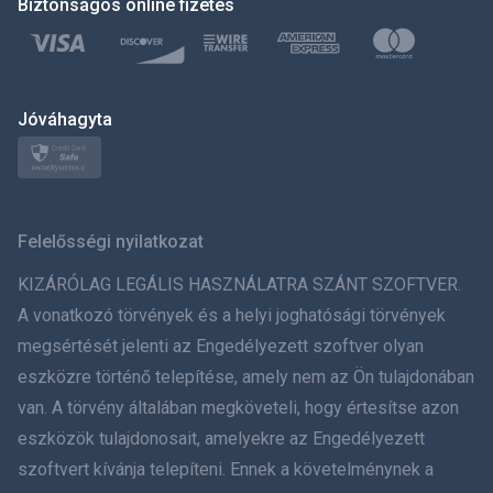
Biztonságos online fizetés
Türkçe
Polski
日本
Jóváhagyta
Norsk
Svenska
Felelősségi nyilatkozat
ภาษาไทย
KIZÁRÓLAG LEGÁLIS HASZNÁLATRA SZÁNT SZOFTVER.
A vonatkozó törvények és a helyi joghatósági törvények
简体中文
megsértését jelenti az Engedélyezett szoftver olyan
eszközre történő telepítése, amely nem az Ön tulajdonában
Dansk
van. A törvény általában megköveteli, hogy értesítse azon
हिंदी
eszközök tulajdonosait, amelyekre az Engedélyezett
szoftvert kívánja telepíteni. Ennek a követelménynek a
Holland