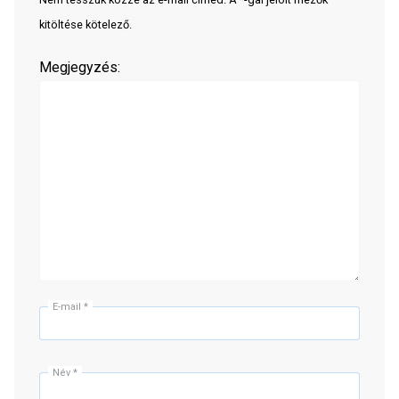
kitöltése kötelező.
Megjegyzés:
E-mail
*
Név
*