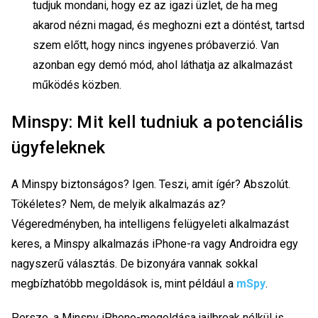
tudjuk mondani, hogy ez az igazi üzlet, de ha meg
akarod nézni magad, és meghozni ezt a döntést, tartsd
szem előtt, hogy nincs ingyenes próbaverzió. Van
azonban egy demó mód, ahol láthatja az alkalmazást
működés közben.
Minspy: Mit kell tudniuk a potenciális
ügyfeleknek
A Minspy biztonságos? Igen. Teszi, amit ígér? Abszolút.
Tökéletes? Nem, de melyik alkalmazás az?
Végeredményben, ha intelligens felügyeleti alkalmazást
keres, a Minspy alkalmazás iPhone-ra vagy Androidra egy
nagyszerű választás. De bizonyára vannak sokkal
megbízhatóbb megoldások is, mint például a
mSpy
.
Persze, a Minspy iPhone-megoldása jailbreak nélkül is