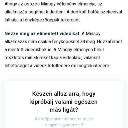
Ahogy az összes Minspy vélemény elmondja, az
alkalmazás segíthet kideríteni. A dedikált Fotók szekcióval
láthatja a fényképezőgépük tekercsét.
Nézze meg az elmentett videóikat.
A Minspy
alkalmazás nem csak a fényképeknél áll meg. Hozzáférhet
a mentett videóikhoz is. A Minspy élményen belül
részletes miniatűröket kap a videókról, valamint
lehetőséget a videók letöltésére és megtekintésére.
Készen állsz arra, hogy
kipróbálj valami egészen
más ligát?
Az mSpy mindent megmutat és
megvédi gyermekeit!