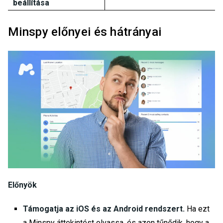
beállítása
Minspy előnyei és hátrányai
Előnyök
Támogatja az iOS és az Android rendszert.
Ha ezt
a Minspy áttekintést olvassa, és azon tűnődik, hogy a