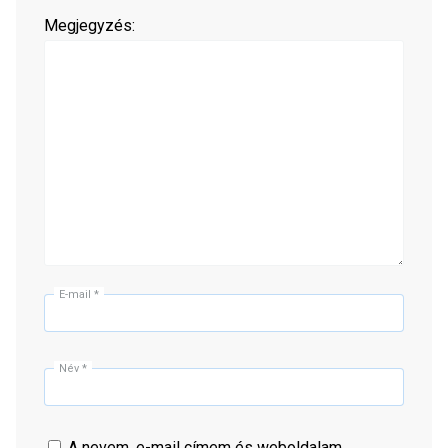
Megjegyzés:
E-mail
*
Név
*
A nevem, e-mail címem és weboldalam