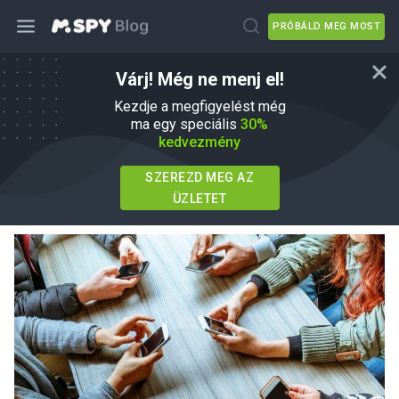
PRÓBÁLD MEG MOST
Várj! Még ne menj el!
Tini mobiltelefon-függőség: Mit kell
Kezdje a megfigyelést még
tudni és mit tehetsz ellene?
ma egy speciális
30%
kedvezmény
írta
Agnes W Linn
Ebben
Parenting Tips
SZEREZD MEG AZ
Frissítve 01 jún, 2026
ÜZLETET