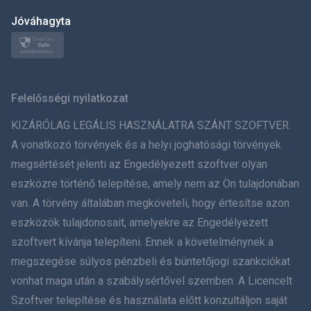
日本
Jóváhagyta
Norsk
Svenska
Felelősségi nyilatkozat
ภาษาไทย
KIZÁRÓLAG LEGÁLIS HASZNÁLATRA SZÁNT SZOFTVER.
A vonatkozó törvények és a helyi joghatósági törvények
简体中文
megsértését jelenti az Engedélyezett szoftver olyan
eszközre történő telepítése, amely nem az Ön tulajdonában
Dansk
van. A törvény általában megköveteli, hogy értesítse azon
हिंदी
eszközök tulajdonosait, amelyekre az Engedélyezett
szoftvert kívánja telepíteni. Ennek a követelménynek a
Holland
megszegése súlyos pénzbeli és büntetőjogi szankciókat
vonhat maga után a szabálysértővel szemben. A Licencelt
עברית
Szoftver telepítése és használata előtt konzultáljon saját