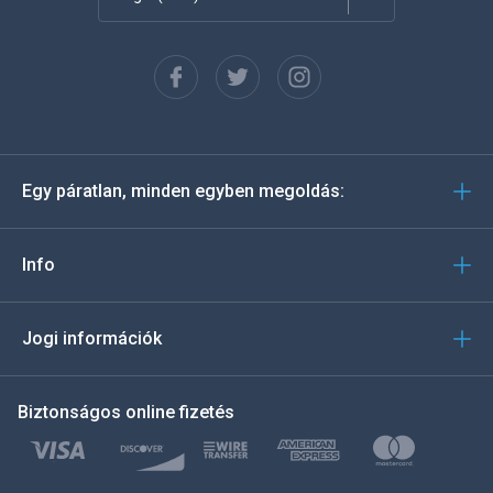
Français
Español
Deutsch
Egy páratlan, minden egyben megoldás:
Português
Italiano
Info
العربية
Jogi információk
한국의
Biztonságos online fizetés
Türkçe
Polski