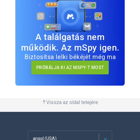
A találgatás nem
működik. Az mSpy igen.
Biztosítsa lelki békéjét még ma
PRÓBÁLJA KI AZ MSPY-T MOST
Vissza az oldal tetejére
angol (USA)