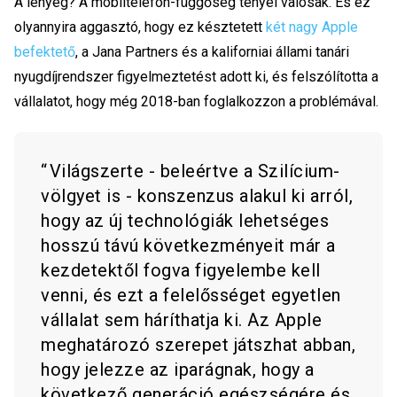
A lényeg? A mobiltelefon-függőség tényei valósak. És ez
olyannyira aggasztó, hogy ez késztetett
két nagy Apple
befektető
, a Jana Partners és a kaliforniai állami tanári
nyugdíjrendszer figyelmeztetést adott ki, és felszólította a
vállalatot, hogy még 2018-ban foglalkozzon a problémával.
Világszerte - beleértve a Szilícium-
völgyet is - konszenzus alakul ki arról,
hogy az új technológiák lehetséges
hosszú távú következményeit már a
kezdetektől fogva figyelembe kell
venni, és ezt a felelősséget egyetlen
vállalat sem háríthatja ki. Az Apple
meghatározó szerepet játszhat abban,
hogy jelezze az iparágnak, hogy a
következő generáció egészségére és