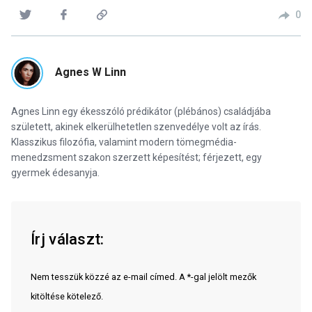
0
Agnes W Linn
Agnes Linn egy ékesszóló prédikátor (plébános) családjába
született, akinek elkerülhetetlen szenvedélye volt az írás.
Klasszikus filozófia, valamint modern tömegmédia-
menedzsment szakon szerzett képesítést; férjezett, egy
gyermek édesanyja.
Írj választ:
Nem tesszük közzé az e-mail címed. A *-gal jelölt mezők
kitöltése kötelező.