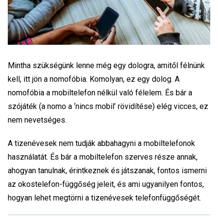
Mintha szükségünk lenne még egy dologra, amitől félnünk
kell, itt jön a nomofóbia. Komolyan, ez egy dolog. A
nomofóbia a mobiltelefon nélkül való félelem. És bár a
szójáték (a nomo a ‘nincs mobil’ rövidítése) elég vicces, ez
nem nevetséges.
A tizenévesek nem tudják abbahagyni a mobiltelefonok
használatát. És bár a mobiltelefon szerves része annak,
ahogyan tanulnak, érintkeznek és játszanak, fontos ismerni
az okostelefon-függőség jeleit, és ami ugyanilyen fontos,
hogyan lehet megtörni a tizenévesek telefonfüggőségét.