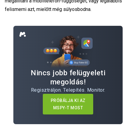
megállítani a mobiltelefon-függőséget, vagy legalábbis
felismerni azt, mielőtt még súlyosbodna.
Nincs jobb felügyeleti
megoldás!
Regisztráljon. Telepítés. Monitor.
PRÓBÁLJA KI AZ
MSPY-T MOST