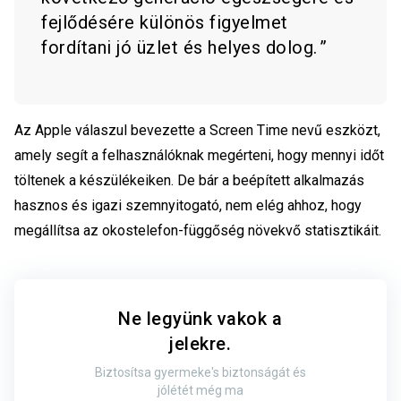
fejlődésére különös figyelmet
fordítani jó üzlet és helyes dolog.
Az Apple válaszul bevezette a Screen Time nevű eszközt,
amely segít a felhasználóknak megérteni, hogy mennyi időt
töltenek a készülékeiken. De bár a beépített alkalmazás
hasznos és igazi szemnyitogató, nem elég ahhoz, hogy
megállítsa az okostelefon-függőség növekvő statisztikáit.
Ne legyünk vakok a
jelekre.
Biztosítsa gyermeke's biztonságát és
jólétét még ma