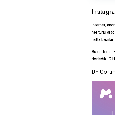
Instagr
İnternet, an
her türlü ara
hatta bazıları
Bu nedenle, H
derledik
IG H
DF Görün