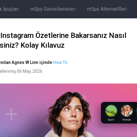
 İpuçları
mSpy Güncellemeleri
mSpy Alternatifleri
 Instagram Özetlerine Bakarsanız Nasıl
rsiniz? Kolay Kılavuz
fından
Agnes W Linn
içinde
How To
ellenmiş 06 May, 2026