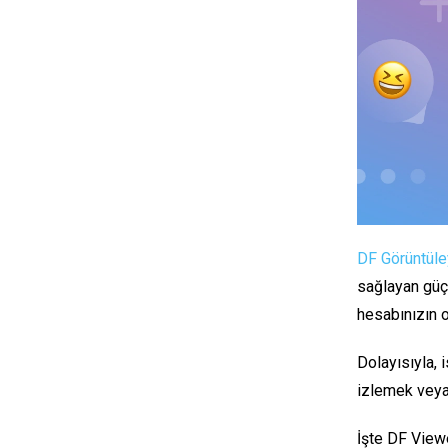
DF Görüntüle
sağlayan güçl
hesabınızın o
Dolayısıyla, i
izlemek veya 
İşte DF Viewe