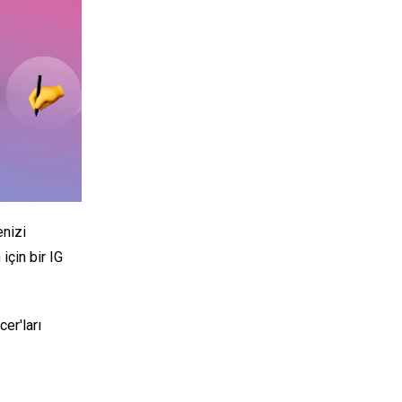
enizi
için bir IG
cer'ları