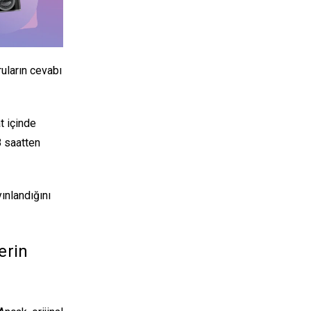
uların cevabı
t içinde
8 saatten
ınlandığını
erin