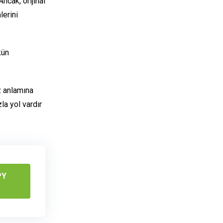
ncak, orijinal
lerini
kün
z anlamına
a yol vardır
PY