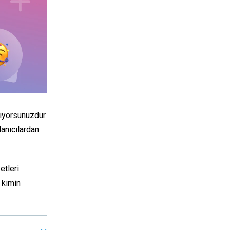
iyorsunuzdur.
lanıcılardan
etleri
ı kimin