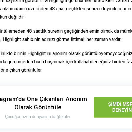
am sayılarını görebilir
IG Highlight görünümleri
İstedikleri zaman. A
ınlanmasının üzerinden 48 saat geçtikten sonra izleyicilerin isim
n değildir.
üntülemeden 48 saatlik sürenin geçtiğinden emin olmak da müm
 Highlight sahibinin adınızı görme ihtimali her zaman vardır.
nlikle birinin Highlight'ını anonim olarak görüntüleyemeyeceğini
nda görünmeden bunu başarmak için kullanabileceğiniz birden fazl
 öne çıkan görüntüler
.
tagram'da Öne Çıkanları Anonim
ŞİMDİ MS
Olarak Görüntüle
DENEYİN
Çocuğunuzun dünyasına bağlı kalın.