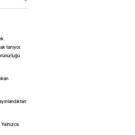
ek
ak tanıyor.
örünürlüğü
ıkan
yayınlandıktan
 Yalnızca