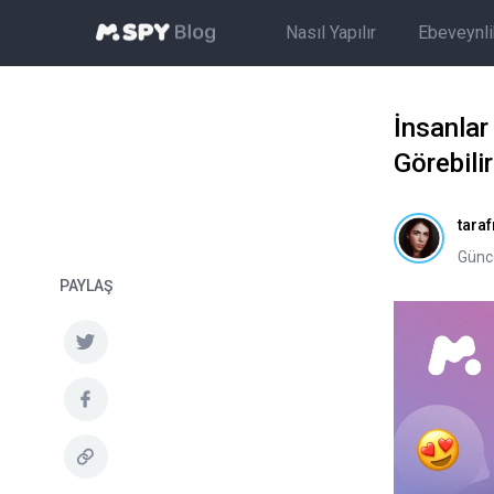
Nasıl Yapılır
Ebeveynlik
İnsanlar
Görebili
tara
Günc
PAYLAŞ