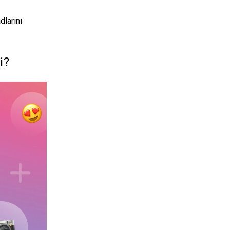
dlarını
i?