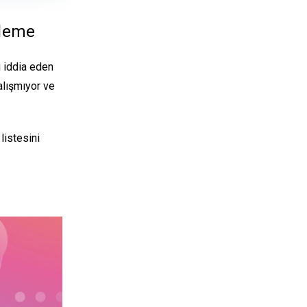
üleme
 iddia eden
çalışmıyor ve
listesini