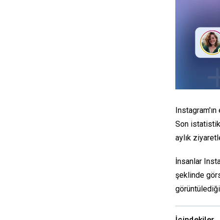
Instagram'ın
Son istatisti
aylık ziyaretl
İnsanlar Inst
şeklinde görs
görüntülediği
İçindekiler