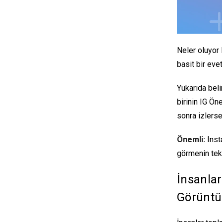
Neler oluyor
basit bir eve
Yukarıda beli
birinin IG Ön
sonra izlerse
Önemli:
Insta
görmenin tek
İnsanlar
Görüntül