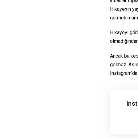
İnsanlar topl
Hikayenin yay
görmek mümkü
Hikayeyi gör
olmadığından,
Ancak bu kesi
gelmez. Aslı
Instagram'da
Ins