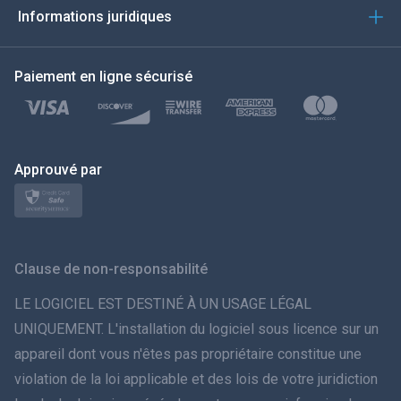
Informations juridiques
한국의
Paiement en ligne sécurisé
Türkçe
Polski
日本
Approuvé par
Norsk
Svenska
Clause de non-responsabilité
ภาษาไทย
LE LOGICIEL EST DESTINÉ À UN USAGE LÉGAL
UNIQUEMENT. L'installation du logiciel sous licence sur un
简体中文
appareil dont vous n'êtes pas propriétaire constitue une
violation de la loi applicable et des lois de votre juridiction
Dansk