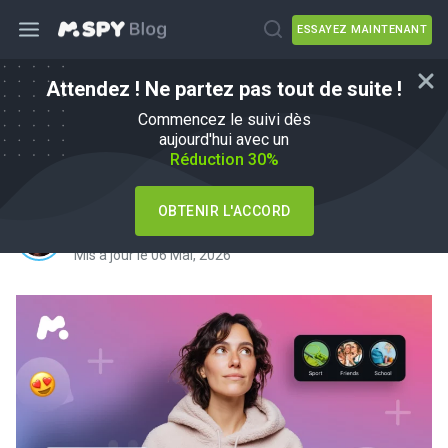
ESSAYEZ MAINTENANT
Attendez ! Ne partez pas tout de suite !
Comment les gens peuvent-ils voir si
Commencez le suivi dès
vous regardez leur Instagram
aujourd'hui avec un
Réduction 30%
Highlights : Guide facile
OBTENIR L'ACCORD
par
Agnes W Linn
dans
How To
Mis à jour le 06 Mai, 2026