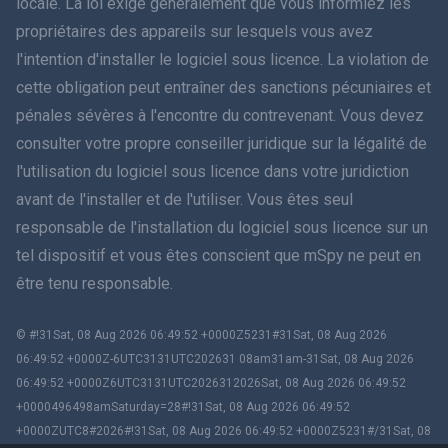
locale. La loi exige généralement que vous informiez les
हिंदी
propriétaires des appareils sur lesquels vous avez
l'intention d'installer le logiciel sous licence. La violation de
Néerlandais
cette obligation peut entraîner des sanctions pécuniaires et
pénales sévères à l'encontre du contrevenant. Vous devez
עברית
consulter votre propre conseiller juridique sur la légalité de
l'utilisation du logiciel sous licence dans votre juridiction
Română
avant de l'installer et de l'utiliser. Vous êtes seul
Ελληνικά
responsable de l'installation du logiciel sous licence sur un
tel dispositif et vous êtes conscient que mSpy ne peut en
Tiếng Việt
être tenu responsable.
繁體中文
© #!31Sat, 08 Aug 2026 06:49:52 +0000Z5231#31Sat, 08 Aug 2026
06:49:52 +0000Z-6UTC3131UTC202631 08am31am-31Sat, 08 Aug 2026
Slovenčina
06:49:52 +0000Z6UTC3131UTC2026312026Sat, 08 Aug 2026 06:49:52
+0000496498amSaturday=28#!31Sat, 08 Aug 2026 06:49:52
Bahasa Melayu
+0000ZUTC8#2026#!31Sat, 08 Aug 2026 06:49:52 +0000Z5231#/31Sat, 08