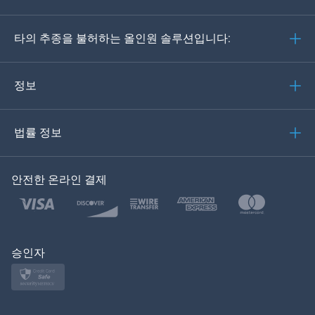
Deutsch
타의 추종을 불허하는 올인원 솔루션입니다:
포르투갈어
이탈리아어
정보
العربية
법률 정보
한국의
안전한 온라인 결제
Türkçe
Polski
日本
승인자
Norsk