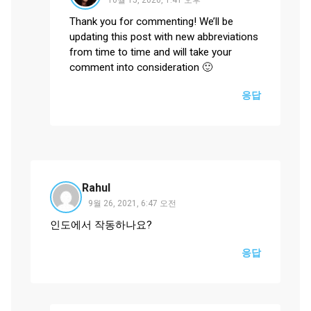
10월 15, 2020, 1:41 오후
Thank you for commenting! We’ll be
updating this post with new abbreviations
from time to time and will take your
comment into consideration 🙂
응답
Rahul
9월 26, 2021, 6:47 오전
인도에서 작동하나요?
응답