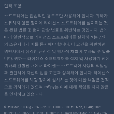
Svenska
면책 조항
ภาษาไทย
소프트웨어는 합법적인 용도로만 사용해야 합니다. 귀하가
소유하지 않은 장치에 라이선스 소프트웨어를 설치하는 것
简体中文
은 관련 법률 및 현지 관할 법률을 위반하는 것입니다. 법에
따라 일반적으로 라이선스 소프트웨어를 설치하려는 장치
Dansk
의 소유자에게 이를 통지해야 합니다. 이 요건을 위반하면
हिंदी
위반자에게 심각한 금전적 및 형사적 처벌이 부과될 수 있습
니다. 귀하는 라이센스 소프트웨어를 설치 및 사용하기 전에
네덜란드어
귀하의 관할권 내에서 라이센스 소프트웨어 사용의 적법성
과 관련하여 자신의 법률 고문과 상의해야 합니다. 라이선스
עברית
소프트웨어를 해당 장치에 설치하는 것에 대한 책임은 전적
으로 귀하에게 있으며, mSpy는 이에 대해 책임을 지지 않음
로마나
을 인지하고 있습니다.
Ελληνικά
© #!31Mon, 10 Aug 2026 05:29:31 +0000Z3131#31Mon, 10 Aug 2026
한국어
05:29:31 +0000Z-5UTC3131UTC202631 10am31am-31Mon, 10 Aug 2026