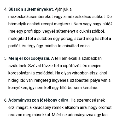
Süssön süteményeket.
Ajánljuk a
mézeskalácsembereket vagy a mézeskalács sütiket. De
bármelyik családi recept megteszi. Nem vagy nagy sütő?
Íme egy profi tipp: vegyél süteményt a cukrászdából,
melegítsd fel a sütőben egy percig, szórd meg liszttel a
padlót, és tégy úgy, mintha te csináltad volna.
Menj el korcsolyázni.
A téli emlékek a szabadban
születnek. Szóval fűzze fel a cipőfűzőt, és menjen
korcsolyázni a családdal. Ha olyan városban élsz, ahol
hideg idő van, rengeteg ingyenes szabadtéri pálya van a
környéken, így nem kell egy fillérbe sem kerülnie.
Adományozzon jótékony célra.
Ha szerencsésnek
érzi magát, a karácsony remek alkalom arra, hogy örömöt
osszon meg másokkal. Miért ne adományozna egy kis