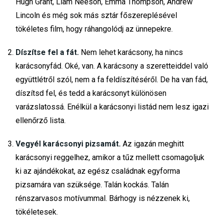
Hugh Grant, Liam Neeson, Emma Thompson, Andrew
Lincoln és még sok más sztár főszereplésével
tökéletes film, hogy ráhangolódj az ünnepekre.
Díszítse fel a fát.
Nem lehet karácsony, ha nincs
karácsonyfád. Oké, van. A karácsony a szeretteiddel való
együttlétről szól, nem a fa feldíszítéséről. De ha van fád,
díszítsd fel, és tedd a karácsonyt különösen
varázslatossá. Enélkül a karácsonyi listád nem lesz igazi
ellenőrző lista.
Vegyél karácsonyi pizsamát.
Az igazán meghitt
karácsonyi reggelhez, amikor a tűz mellett csomagoljuk
ki az ajándékokat, az egész családnak egyforma
pizsamára van szüksége. Talán kockás. Talán
rénszarvasos motívummal. Bárhogy is nézzenek ki,
tökéletesek.