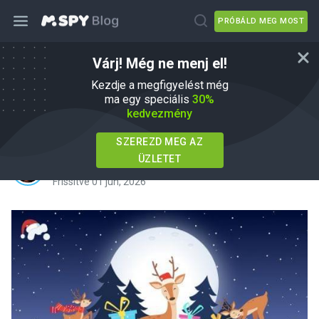
PRÓBÁLD MEG MOST
Várj! Még ne menj el!
A végső családi karácsonyi
Kezdje a megfigyelést még
ellenőrzőlista: Feladatok: El tudod
ma egy speciális
30%
kedvezmény
végezni ezt a 30 feladatot?
SZEREZD MEG AZ
ÜZLETET
írta
Agnes W Linn
Ebben
Parenting Tips
Frissítve 01 jún, 2026