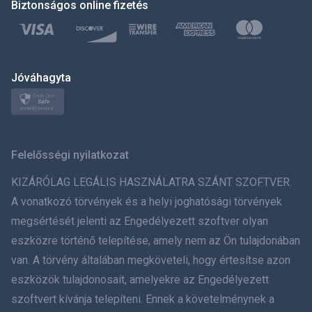
Biztonságos online fizetés
Türkçe
Polski
日本
Jóváhagyta
Norsk
Svenska
Felelősségi nyilatkozat
ภาษาไทย
KIZÁRÓLAG LEGÁLIS HASZNÁLATRA SZÁNT SZOFTVER.
A vonatkozó törvények és a helyi joghatósági törvények
简体中文
megsértését jelenti az Engedélyezett szoftver olyan
eszközre történő telepítése, amely nem az Ön tulajdonában
Dansk
van. A törvény általában megköveteli, hogy értesítse azon
हिंदी
eszközök tulajdonosait, amelyekre az Engedélyezett
szoftvert kívánja telepíteni. Ennek a követelménynek a
Holland