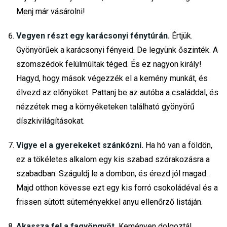
Menj már vásárolni!
Vegyen részt egy karácsonyi fénytúrán.
Értjük.
Gyönyörűek a karácsonyi fényeid. De legyünk őszinték. A
szomszédok felülmúltak téged. És ez nagyon király!
Hagyd, hogy mások végezzék el a kemény munkát, és
élvezd az előnyöket. Pattanj be az autóba a családdal, és
nézzétek meg a környéketeken található gyönyörű
díszkivilágításokat.
Vigye el a gyerekeket szánkózni.
Ha hó van a földön,
ez a tökéletes alkalom egy kis szabad szórakozásra a
szabadban. Száguldj le a dombon, és érezd jól magad.
Majd otthon kövesse ezt egy kis forró csokoládéval és a
frissen sütött süteményekkel anyu ellenőrző listáján.
Akassza fel a fagyöngyöt.
Keményen dolgoztál.