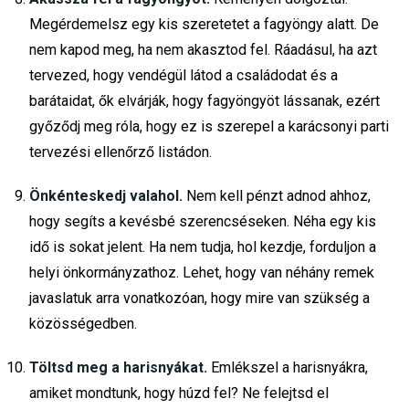
Megérdemelsz egy kis szeretetet a fagyöngy alatt. De
nem kapod meg, ha nem akasztod fel. Ráadásul, ha azt
tervezed, hogy vendégül látod a családodat és a
barátaidat, ők elvárják, hogy fagyöngyöt lássanak, ezért
győződj meg róla, hogy ez is szerepel a karácsonyi parti
tervezési ellenőrző listádon.
Önkénteskedj valahol.
Nem kell pénzt adnod ahhoz,
hogy segíts a kevésbé szerencséseken. Néha egy kis
idő is sokat jelent. Ha nem tudja, hol kezdje, forduljon a
helyi önkormányzathoz. Lehet, hogy van néhány remek
javaslatuk arra vonatkozóan, hogy mire van szükség a
közösségedben.
Töltsd meg a harisnyákat.
Emlékszel a harisnyákra,
amiket mondtunk, hogy húzd fel? Ne felejtsd el