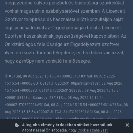
megszegése súlyos pénzbeli és büntetőjogi szankciókat
vonhat maga után a szabálysértővel szemben. A Licencelt
עברית
Szoftver telepítése és használata előtt konzultáljon saját
jogi tanácsadójával az Ön joghatóságán belül a Licencelt
Română
Szoftver használatának jogszerűségével kapcsolatban. Az
Ελληνικά
Ön kizárólagos felelőssége az Engedélyezett szoftver
ilyen eszközre történő telepítése, és tisztában van azzal,
Tiếng Việt
hogy az mSpy nem vonható felelősségre.
繁體中文
© #!31Sat, 08 Aug 2026 15:15:54 +0000Z5431#31Sat, 08 Aug 2026
15:15:54 +0000Z-3UTC3131UTC202631 08pm31pm-31Sat, 08 Aug 2026
Slovenčina
15:15:54 +0000Z3UTC3131UTC2026312026Sat, 08 Aug 2026 15:15:54
+0000153158pmSaturday=28#!31Sat, 08 Aug 2026 15:15:54
Bahasa melayu
+0000ZUTC8#2026#!31Sat, 08 Aug 2026 15:15:54 +0000Z5431#/31Sat, 08
Aug 2026 15:15:54 +0000Z-3UTC3131UTC202631#!31Sat, 08 Aug 2026
Čeština
15:15:54 +0000ZUTC8# mSpy. All trademarks are the property of their
A legjobb élmény érdekében sütiket használunk.
respective owners.
Magyar
A folytatással Ön elfogadja, hogy
Cookie szabályzat
.