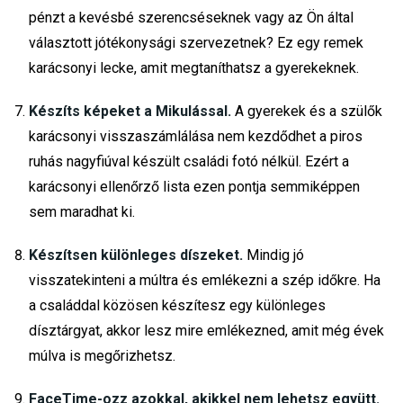
pénzt a kevésbé szerencséseknek vagy az Ön által
választott jótékonysági szervezetnek? Ez egy remek
karácsonyi lecke, amit megtaníthatsz a gyerekeknek.
Készíts képeket a Mikulással.
A gyerekek és a szülők
karácsonyi visszaszámlálása nem kezdődhet a piros
ruhás nagyfiúval készült családi fotó nélkül. Ezért a
karácsonyi ellenőrző lista ezen pontja semmiképpen
sem maradhat ki.
Készítsen különleges díszeket.
Mindig jó
visszatekinteni a múltra és emlékezni a szép időkre. Ha
a családdal közösen készítesz egy különleges
dísztárgyat, akkor lesz mire emlékezned, amit még évek
múlva is megőrizhetsz.
FaceTime-ozz azokkal, akikkel nem lehetsz együtt.