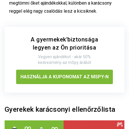
megtömni őket ajándékokkal, különben a karácsony
reggel elég nagy csalódás lesz a kicsiknek.
A gyermekek'biztonsága
legyen az Ön prioritása
Vegyen ajándékot - akár 50%
kedvezmény az mSpy árából
HASZNÁLJA A KUPONOMAT AZ MSPY-N
Gyerekek karácsonyi ellenőrzőlista