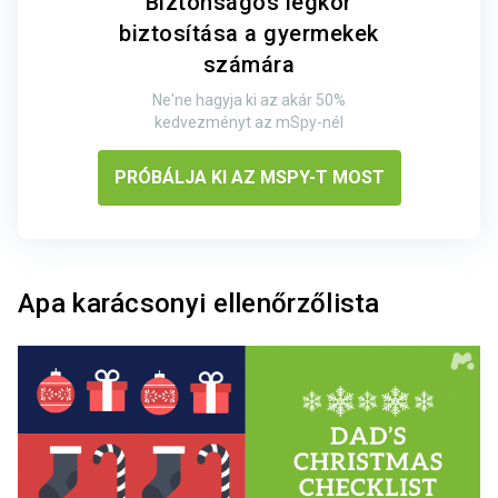
Biztonságos légkör
biztosítása a gyermekek
számára
Ne'ne hagyja ki az akár 50%
kedvezményt az mSpy-nél
PRÓBÁLJA KI AZ MSPY-T MOST
Apa karácsonyi ellenőrzőlista