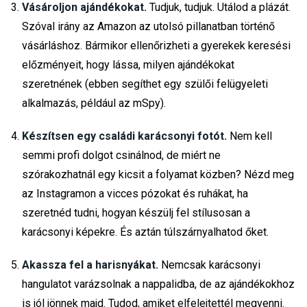
Vásároljon ajándékokat.
Tudjuk, tudjuk. Utálod a plázát.
Szóval irány az Amazon az utolsó pillanatban történő
vásárláshoz. Bármikor ellenőrizheti a gyerekek keresési
előzményeit, hogy lássa, milyen ajándékokat
szeretnének (ebben segíthet egy szülői felügyeleti
alkalmazás, például az mSpy).
Készítsen egy családi karácsonyi fotót.
Nem kell
semmi profi dolgot csinálnod, de miért ne
szórakozhatnál egy kicsit a folyamat közben? Nézd meg
az Instagramon a vicces pózokat és ruhákat, ha
szeretnéd tudni, hogyan készülj fel stílusosan a
karácsonyi képekre. És aztán túlszárnyalhatod őket.
Akassza fel a harisnyákat.
Nemcsak karácsonyi
hangulatot varázsolnak a nappalidba, de az ajándékokhoz
is jól jönnek majd. Tudod, amiket elfelejtettél megvenni.