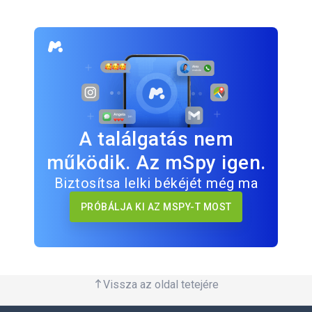
A találgatás nem
működik. Az mSpy igen.
Biztosítsa lelki békéjét még ma
PRÓBÁLJA KI AZ MSPY-T MOST
Vissza az oldal tetejére