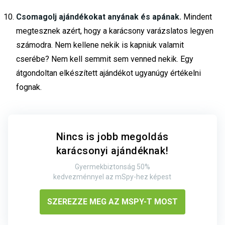
Csomagolj ajándékokat anyának és apának.
Mindent
megtesznek azért, hogy a karácsony varázslatos legyen
számodra. Nem kellene nekik is kapniuk valamit
cserébe? Nem kell semmit sem venned nekik. Egy
átgondoltan elkészített ajándékot ugyanúgy értékelni
fognak.
Nincs is jobb megoldás
karácsonyi ajándéknak!
Gyermekbiztonság 50%
kedvezménnyel az mSpy-hez képest
SZEREZZE MEG AZ MSPY-T MOST