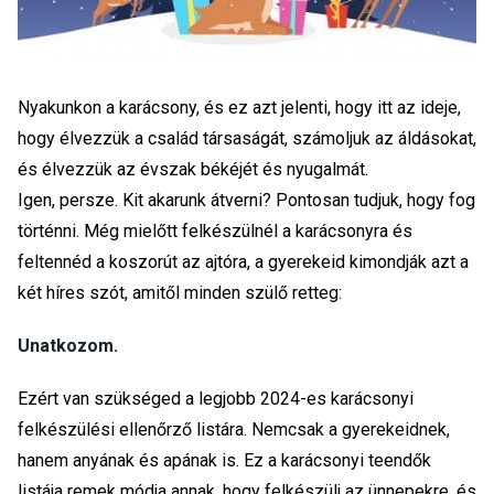
Nyakunkon a karácsony, és ez azt jelenti, hogy itt az ideje,
hogy élvezzük a család társaságát, számoljuk az áldásokat,
és élvezzük az évszak békéjét és nyugalmát.
Igen, persze. Kit akarunk átverni? Pontosan tudjuk, hogy fog
történni. Még mielőtt felkészülnél a karácsonyra és
feltennéd a koszorút az ajtóra, a gyerekeid kimondják azt a
két híres szót, amitől minden szülő retteg:
Unatkozom.
Ezért van szükséged a legjobb 2024-es karácsonyi
felkészülési ellenőrző listára. Nemcsak a gyerekeidnek,
hanem anyának és apának is. Ez a karácsonyi teendők
listája remek módja annak, hogy felkészülj az ünnepekre, és