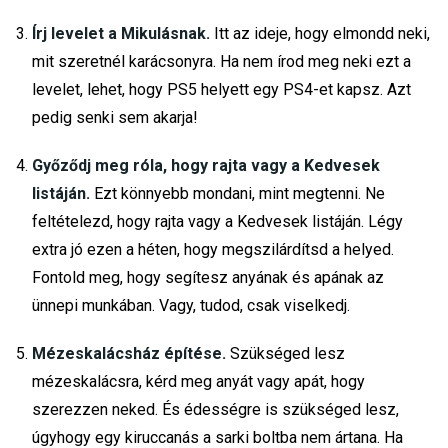
Írj levelet a Mikulásnak.
Itt az ideje, hogy elmondd neki,
mit szeretnél karácsonyra. Ha nem írod meg neki ezt a
levelet, lehet, hogy PS5 helyett egy PS4-et kapsz. Azt
pedig senki sem akarja!
Győződj meg róla, hogy rajta vagy a Kedvesek
listáján.
Ezt könnyebb mondani, mint megtenni. Ne
feltételezd, hogy rajta vagy a Kedvesek listáján. Légy
extra jó ezen a héten, hogy megszilárdítsd a helyed.
Fontold meg, hogy segítesz anyának és apának az
ünnepi munkában. Vagy, tudod, csak viselkedj.
Mézeskalácsház építése.
Szükséged lesz
mézeskalácsra, kérd meg anyát vagy apát, hogy
szerezzen neked. És édességre is szükséged lesz,
úgyhogy egy kiruccanás a sarki boltba nem ártana. Ha