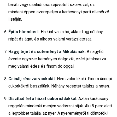
baráti vagy családi összejövetelt szervezel, ez
mindenképpen szerepeljen a karácsonyi parti ellenőrző
listáján.
Építs hóembert.
Ha kint van a hó, akkor fogj néhány
répát és ágat, és alkoss valami varázslatosat.
Hagyj tejet és süteményt a Mikulásnak.
A nagyfiú
évente egyszer keményen dolgozik, ezért jutalmazza
meg valami édes és finom dologgal.
Csinálj rénszarvaskakit.
Nem valódi kaki. Finom ünnepi
cukorkákról beszélünk. Néhány receptet találsz a neten.
Díszítsd fel a házat cukornádakkal.
Aztán karácsony
reggelén mindenki menjen vadászni rájuk. Aki 5 perc alatt
a legtöbbet találja, az nyer. A nyereményről ti döntötök!