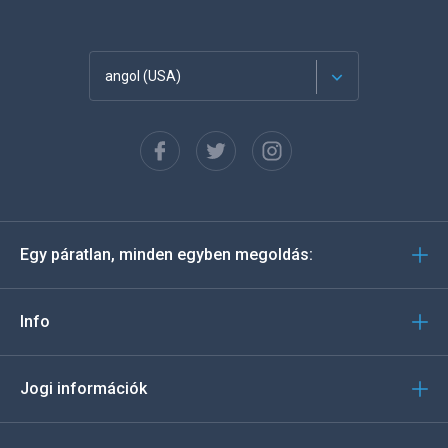
angol (USA)
Français
Español
Deutsch
Egy páratlan, minden egyben megoldás:
Português
Italiano
Info
العربية
Jogi információk
한국의