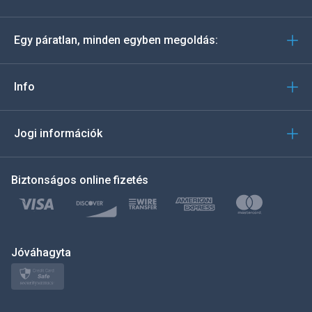
Deutsch
Egy páratlan, minden egyben megoldás:
Português
Italiano
Info
العربية
Jogi információk
한국의
Biztonságos online fizetés
Türkçe
Polski
日本
Jóváhagyta
Norsk