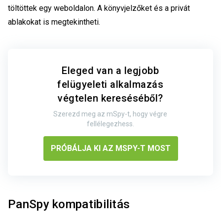
töltöttek egy weboldalon. A könyvjelzőket és a privát
ablakokat is megtekintheti.
Eleged van a legjobb
felügyeleti alkalmazás
végtelen kereséséből?
Szerezd meg az mSpy-t, hogy végre
fellélegezhess.
PRÓBÁLJA KI AZ MSPY-T MOST
PanSpy kompatibilitás