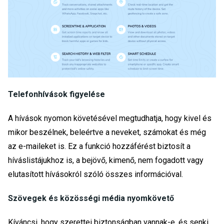
Telefonhívások figyelése
A hívások nyomon követésével megtudhatja, hogy kivel és
mikor beszélnek, beleértve a neveket, számokat és még
az e-maileket is. Ez a funkció hozzáférést biztosít a
híváslistájukhoz is, a bejövő, kimenő, nem fogadott vagy
elutasított hívásokról szóló összes információval.
Szövegek és közösségi média nyomkövető
Kíváncsi, hogy szerettei biztonságban vannak-e, és senki