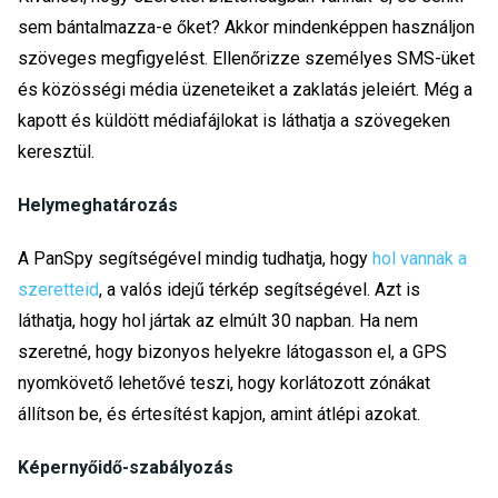
sem bántalmazza-e őket? Akkor mindenképpen használjon
szöveges megfigyelést. Ellenőrizze személyes SMS-üket
és közösségi média üzeneteiket a zaklatás jeleiért. Még a
kapott és küldött médiafájlokat is láthatja a szövegeken
keresztül.
Helymeghatározás
A PanSpy segítségével mindig tudhatja, hogy
hol vannak a
szeretteid
, a valós idejű térkép segítségével. Azt is
láthatja, hogy hol jártak az elmúlt 30 napban. Ha nem
szeretné, hogy bizonyos helyekre látogasson el, a GPS
nyomkövető lehetővé teszi, hogy korlátozott zónákat
állítson be, és értesítést kapjon, amint átlépi azokat.
Képernyőidő-szabályozás