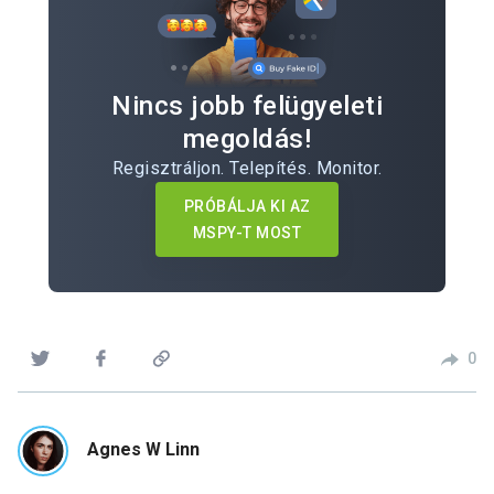
Nincs jobb felügyeleti
megoldás!
Regisztráljon. Telepítés. Monitor.
PRÓBÁLJA KI AZ
MSPY-T MOST
0
Agnes W Linn