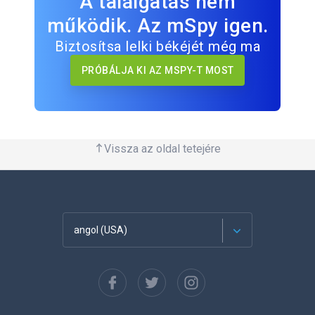
A találgatás nem
működik. Az mSpy igen.
Biztosítsa lelki békéjét még ma
PRÓBÁLJA KI AZ MSPY-T MOST
Vissza az oldal tetejére
angol (USA)
Français
Español