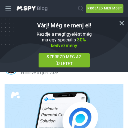
PRÓBÁLD MEG MOST
Várj! Még ne menj el!
A legteljesebb PanSpy App
Kezdje a megfigyelést még
felülvizsgálata 2026: Minden, amit
ma egy speciális
30%
kedvezmény
tudni kell
SZEREZD MEG AZ
ÜZLETET
írta
Agnes W Linn
Ebben
mSpy Alternatives
Frissítve 01 jún, 2026