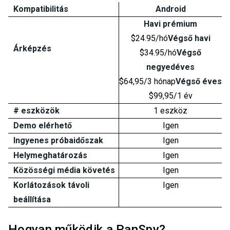
Kompatibilitás
Android
Havi prémium
$24.95/hó
Végső havi
Árképzés
$34.95/hó
Végső
negyedéves
$64,95/3 hónap
Végső éves
$99,95/1 év
# eszközök
1 eszköz
Demo elérhető
Igen
Ingyenes próbaidőszak
Igen
Helymeghatározás
Igen
Közösségi média követés
Igen
Korlátozások távoli
Igen
beállítása
Hogyan működik a PanSpy?