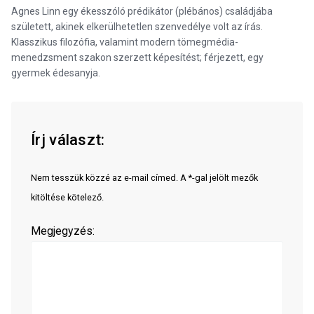
Agnes Linn egy ékesszóló prédikátor (plébános) családjába
született, akinek elkerülhetetlen szenvedélye volt az írás.
Klasszikus filozófia, valamint modern tömegmédia-
menedzsment szakon szerzett képesítést; férjezett, egy
gyermek édesanyja.
Írj választ:
Nem tesszük közzé az e-mail címed. A *-gal jelölt mezők
kitöltése kötelező.
Megjegyzés: