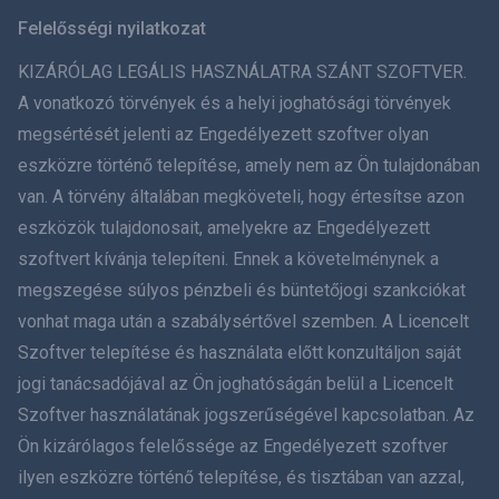
Svenska
Felelősségi nyilatkozat
ภาษาไทย
KIZÁRÓLAG LEGÁLIS HASZNÁLATRA SZÁNT SZOFTVER.
A vonatkozó törvények és a helyi joghatósági törvények
简体中文
megsértését jelenti az Engedélyezett szoftver olyan
eszközre történő telepítése, amely nem az Ön tulajdonában
Dansk
van. A törvény általában megköveteli, hogy értesítse azon
हिंदी
eszközök tulajdonosait, amelyekre az Engedélyezett
szoftvert kívánja telepíteni. Ennek a követelménynek a
Holland
megszegése súlyos pénzbeli és büntetőjogi szankciókat
vonhat maga után a szabálysértővel szemben. A Licencelt
עברית
Szoftver telepítése és használata előtt konzultáljon saját
jogi tanácsadójával az Ön joghatóságán belül a Licencelt
Română
Szoftver használatának jogszerűségével kapcsolatban. Az
Ελληνικά
Ön kizárólagos felelőssége az Engedélyezett szoftver
ilyen eszközre történő telepítése, és tisztában van azzal,
Tiếng Việt