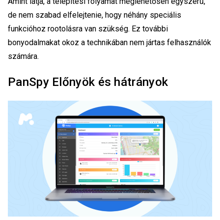
Amint látja, a telepítési folyamat meglehetősen egyszerű,
de nem szabad elfelejtenie, hogy néhány speciális
funkcióhoz rootolásra van szükség. Ez további
bonyodalmakat okoz a technikában nem jártas felhasználók
számára.
PanSpy Előnyök és hátrányok