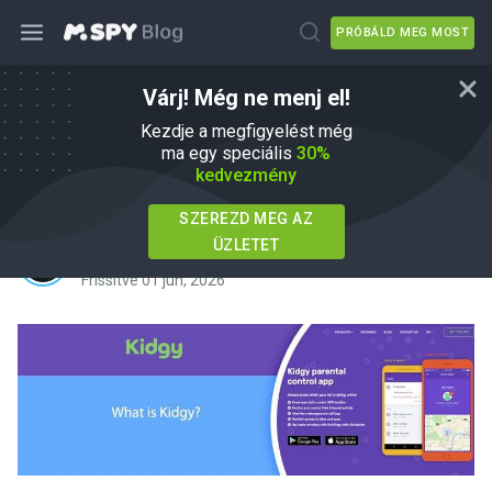
PRÓBÁLD MEG MOST
Várj! Még ne menj el!
Kidgy Review 2026: Korlátozott
Kezdje a megfigyelést még
funkcionalitás az internet veszélyeivel
ma egy speciális
30%
kedvezmény
szemben
SZEREZD MEG AZ
ÜZLETET
írta
Daniel Black
Ebben
mSpy Alternatives
Frissítve 01 jún, 2026