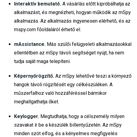
Interaktív bemutató.
A vásárlás előtt kipróbálhatja az
alkalmazást, és megnézheti, hogyan működik az mSpy
alkalmazás. Az alkalmazás ingyenesen elérhető, és az
mspy.com főoldaláról érhető el.
mAssistance.
Más szülői felügyeleti alkalmazásokkal
ellentétben az mSpy távoli segítséget nyújt, ha nem
tudja saját maga telepíteni.
Képernyőrögzítő.
Az mSpy lehetővé teszi a környező
hangok távoli rögzítését egy célkészüléken. A
műszerfalhoz való hozzáféréssel bármikor
meghallgathatja őket.
Keylogger.
Megtudhatja, hogy a célszemély milyen
szavakat ír be a készülék billentyűzetén. Az mSpy
minden szót elfog, és a kényelmes megfigyelés