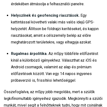
érdekében átmásolja a felhasználói panelre.
Helyszínek és geofencing riasztások.
Egy
kattintással követheti valaki más valós idejű GPS-
helyzetét. Állítson be földrajzi kerítéseket, és kapjon
riasztásokat, amint a célszemély belép az előre
meghatározott területekre, vagy elhagyja azokat.
Rugalmas árpolitika.
Az mSpy többféle előfizetést
kínál a különböző igényekhez. Választhat az iOS és
Android csomagok, valamint az alap és prémium
előfizetések között. Van egy 14 napos ingyenes
próbaverzió is, frissítési lehetőséggel.
Összefoglalva, az mSpy jobb megoldás, mert a szülők
legkifinomultabb igényeihez igazodik. Megkönnyíti a szülői
munkát, mivel segít a felnőtteknek tudni, hogy mit csinálnak