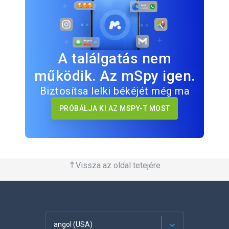
A találgatás nem
működik. Az mSpy igen.
Biztosítsa lelki békéjét még ma
PRÓBÁLJA KI AZ MSPY-T MOST
Vissza az oldal tetejére
angol (USA)