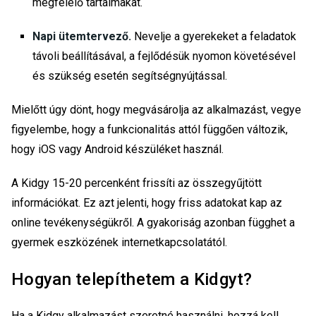
megfelelő tartalmakat.
Napi ütemtervező.
Nevelje a gyerekeket a feladatok
távoli beállításával, a fejlődésük nyomon követésével
és szükség esetén segítségnyújtással.
Mielőtt úgy dönt, hogy megvásárolja az alkalmazást, vegye
figyelembe, hogy a funkcionalitás attól függően változik,
hogy iOS vagy Android készüléket használ.
A Kidgy 15-20 percenként frissíti az összegyűjtött
információkat. Ez azt jelenti, hogy friss adatokat kap az
online tevékenységükről. A gyakoriság azonban függhet a
gyermek eszközének internetkapcsolatától.
Hogyan telepíthetem a Kidgyt?
Ha a Kidgy alkalmazást szeretné használni, hozzá kell