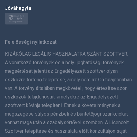
日本
Jóváhagyta
Norsk
Svenska
Felelősségi nyilatkozat
ภาษาไทย
KIZÁRÓLAG LEGÁLIS HASZNÁLATRA SZÁNT SZOFTVER.
A vonatkozó törvények és a helyi joghatósági törvények
简体中文
megsértését jelenti az Engedélyezett szoftver olyan
eszközre történő telepítése, amely nem az Ön tulajdonában
Dansk
van. A törvény általában megköveteli, hogy értesítse azon
हिंदी
eszközök tulajdonosait, amelyekre az Engedélyezett
szoftvert kívánja telepíteni. Ennek a követelménynek a
Holland
megszegése súlyos pénzbeli és büntetőjogi szankciókat
vonhat maga után a szabálysértővel szemben. A Licencelt
עברית
Szoftver telepítése és használata előtt konzultáljon saját