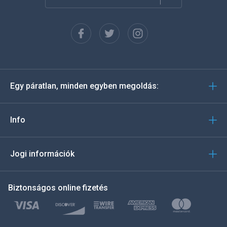
Français
Español
Deutsch
Egy páratlan, minden egyben megoldás:
Português
Italiano
Info
العربية
Jogi információk
한국의
Biztonságos online fizetés
Türkçe
Polski