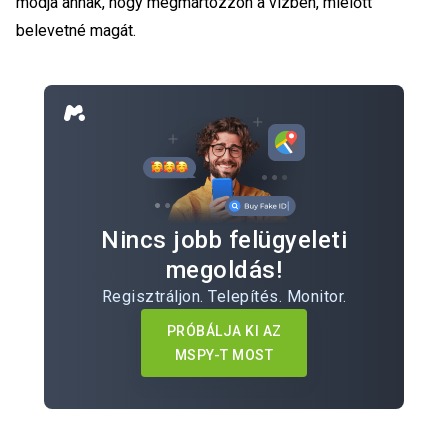
módja annak, hogy megmártózzon a vízben, mielőtt
belevetné magát.
Nincs jobb felügyeleti
megoldás!
Regisztráljon. Telepítés. Monitor.
PRÓBÁLJA KI AZ
MSPY-T MOST