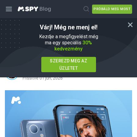
PRÓBÁLD MEG MOST
Várj! Még ne menj el!
Hogyan lehet hozzáférni a kamera
Kezdje a megfigyelést még
más Android telefon - 4 Bevált
ma egy speciális
30%
kedvezmény
alkalmazások
SZEREZD MEG AZ
ÜZLETET
írta
Agnes W Linn
Ebben
How To
Frissítve 01 jún, 2026