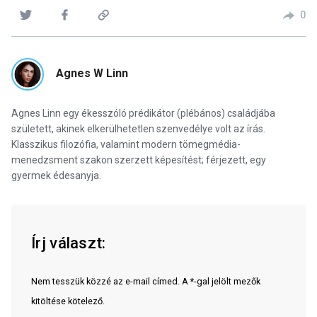
0
Agnes W Linn
Agnes Linn egy ékesszóló prédikátor (plébános) családjába
született, akinek elkerülhetetlen szenvedélye volt az írás.
Klasszikus filozófia, valamint modern tömegmédia-
menedzsment szakon szerzett képesítést; férjezett, egy
gyermek édesanyja.
Írj választ:
Nem tesszük közzé az e-mail címed. A *-gal jelölt mezők
kitöltése kötelező.