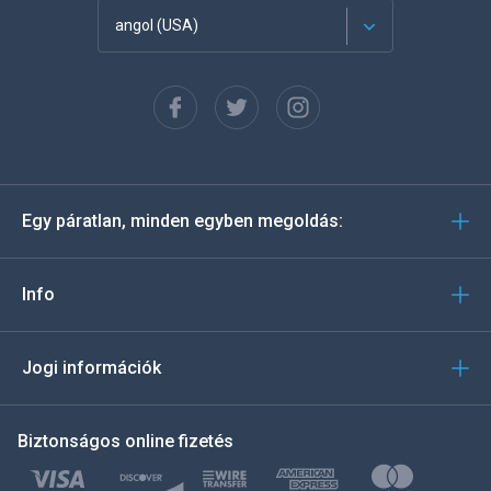
angol (USA)
Français
Español
Deutsch
Egy páratlan, minden egyben megoldás:
Português
Italiano
Info
العربية
Jogi információk
한국의
Biztonságos online fizetés
Türkçe