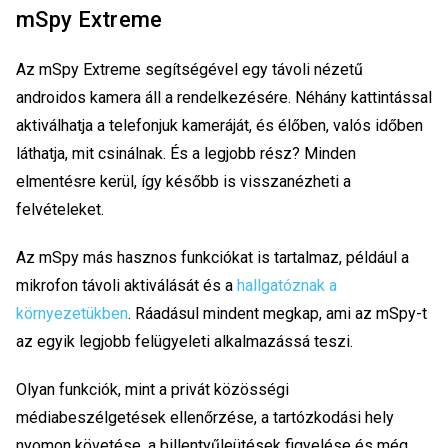
mSpy Extreme
Az mSpy Extreme segítségével egy távoli nézetű
androidos kamera áll a rendelkezésére. Néhány kattintással
aktiválhatja a telefonjuk kameráját, és élőben, valós időben
láthatja, mit csinálnak. És a legjobb rész? Minden
elmentésre kerül, így később is visszanézheti a
felvételeket.
Az mSpy más hasznos funkciókat is tartalmaz, például a
mikrofon távoli aktiválását és a
hallgatóznak a
környezetükben
. Ráadásul mindent megkap, ami az mSpy-t
az egyik legjobb felügyeleti alkalmazássá teszi.
Olyan funkciók, mint a privát közösségi
médiabeszélgetések ellenőrzése, a tartózkodási hely
nyomon követése, a billentyűleütések figyelése és még