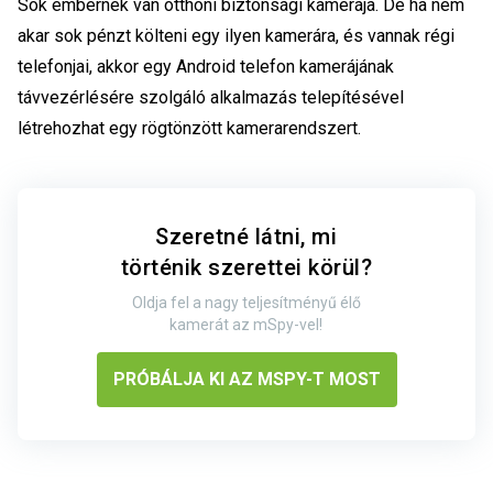
Sok embernek van otthoni biztonsági kamerája. De ha nem
akar sok pénzt költeni egy ilyen kamerára, és vannak régi
telefonjai, akkor egy Android telefon kamerájának
távvezérlésére szolgáló alkalmazás telepítésével
létrehozhat egy rögtönzött kamerarendszert.
Szeretné látni, mi
történik szerettei körül?
Oldja fel a nagy teljesítményű élő
kamerát az mSpy-vel!
PRÓBÁLJA KI AZ MSPY-T MOST