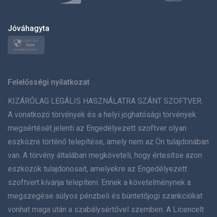
Polski
日本
Jóváhagyta
Norsk
Svenska
Felelősségi nyilatkozat
ภาษาไทย
KIZÁRÓLAG LEGÁLIS HASZNÁLATRA SZÁNT SZOFTVER.
A vonatkozó törvények és a helyi joghatósági törvények
简体中文
megsértését jelenti az Engedélyezett szoftver olyan
eszközre történő telepítése, amely nem az Ön tulajdonában
Dansk
van. A törvény általában megköveteli, hogy értesítse azon
हिंदी
eszközök tulajdonosait, amelyekre az Engedélyezett
szoftvert kívánja telepíteni. Ennek a követelménynek a
Holland
megszegése súlyos pénzbeli és büntetőjogi szankciókat
vonhat maga után a szabálysértővel szemben. A Licencelt
עברית