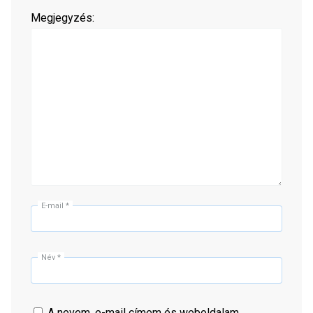
Megjegyzés:
E-mail
*
Név
*
A nevem, e-mail címem és weboldalam