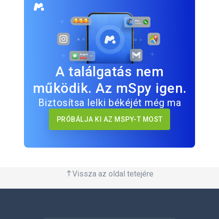
A találgatás nem
működik. Az mSpy igen.
Biztosítsa lelki békéjét még ma
PRÓBÁLJA KI AZ MSPY-T MOST
Vissza az oldal tetejére