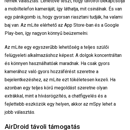
remek választás. Lehetővé teszi, hogy távolról bekapcsolja
a mobiltelefon kameráját, így láthatja, mit csinálnak. És van
egy pánikgomb is, hogy gyorsan riasztani tudják, ha valami
baj van. Az mLite elérhető az App Store-ban és a Google
Play-ben, így nagyon könnyű beüzemelni.
Az mLite egy egyszerűbb lehetőség a teljes szülői
felügyeleti alkalmazáshoz képest. A dolgok koncentráltan
és könnyen használhatóak maradnak. Ha csak gyors
kamerához való gyors hozzáférést szeretne a
bejelentkezéshez, az mLite ezt tökéletesen kezeli. Ha
azonban egy teljes körű megoldást szeretne olyan
extrákkal, mint a hívásrögzítés, a chatfigyelés és a
fejlettebb eszközök egy helyen, akkor az mSpy lehet a
jobb választás.
AirDroid távoli támogatás