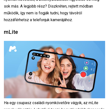
sok más. A legjobb rész? Diszkréten, rejtett módban
működik, így nem is fogják tudni, hogy távolról
hozzáférhetsz a telefonjuk kamerájához.
mLite
Ha egy csupasz családi nyomkövetőre vágyik, az mLite