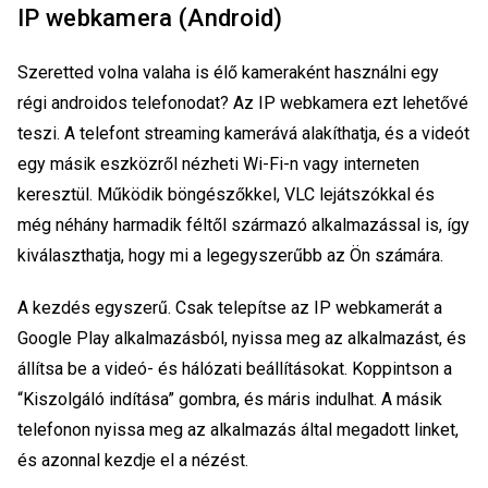
IP webkamera (Android)
Szeretted volna valaha is élő kameraként használni egy
régi androidos telefonodat? Az IP webkamera ezt lehetővé
teszi. A telefont streaming kamerává alakíthatja, és a videót
egy másik eszközről nézheti Wi-Fi-n vagy interneten
keresztül. Működik böngészőkkel, VLC lejátszókkal és
még néhány harmadik féltől származó alkalmazással is, így
kiválaszthatja, hogy mi a legegyszerűbb az Ön számára.
A kezdés egyszerű. Csak telepítse az IP webkamerát a
Google Play alkalmazásból, nyissa meg az alkalmazást, és
állítsa be a videó- és hálózati beállításokat. Koppintson a
“Kiszolgáló indítása” gombra, és máris indulhat. A másik
telefonon nyissa meg az alkalmazás által megadott linket,
és azonnal kezdje el a nézést.