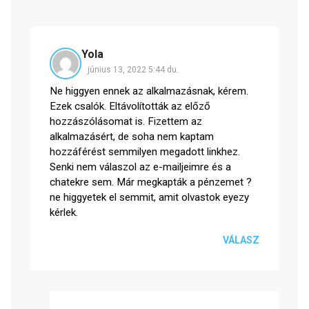
Yola
június 13, 2022 5:44 du.
Ne higgyen ennek az alkalmazásnak, kérem.
Ezek csalók. Eltávolították az előző
hozzászólásomat is. Fizettem az
alkalmazásért, de soha nem kaptam
hozzáférést semmilyen megadott linkhez.
Senki nem válaszol az e-mailjeimre és a
chatekre sem. Már megkapták a pénzemet ?
ne higgyetek el semmit, amit olvastok eyezy
kérlek.
VÁLASZ