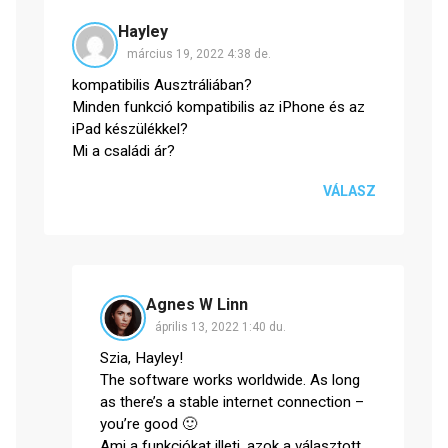
Hayley
március 19, 2022 4:38 de.
kompatibilis Ausztráliában?
Minden funkció kompatibilis az iPhone és az
iPad készülékkel?
Mi a családi ár?
VÁLASZ
Agnes W Linn
április 13, 2022 1:40 du.
Szia, Hayley!
The software works worldwide. As long
as there’s a stable internet connection –
you’re good 🙂
Ami a funkciókat illeti, azok a választott