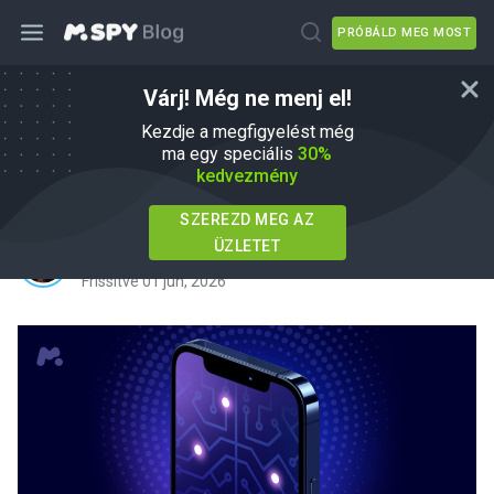
PRÓBÁLD MEG MOST
Várj! Még ne menj el!
Hogyan működik az Eyezy: Mindent,
Kezdje a megfigyelést még
amit tudni akartál a felügyeleti
ma egy speciális
30%
kedvezmény
alkalmazásról
SZEREZD MEG AZ
ÜZLETET
írta
Agnes W Linn
Ebben
mSpy Alternatives
Frissítve 01 jún, 2026