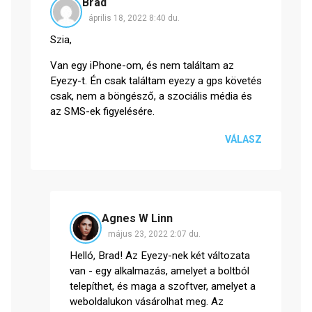
Brad
április 18, 2022 8:40 du.
Szia,
Van egy iPhone-om, és nem találtam az
Eyezy-t. Én csak találtam eyezy a gps követés
csak, nem a böngésző, a szociális média és
az SMS-ek figyelésére.
VÁLASZ
Agnes W Linn
május 23, 2022 2:07 du.
Helló, Brad! Az Eyezy-nek két változata
van - egy alkalmazás, amelyet a boltból
telepíthet, és maga a szoftver, amelyet a
weboldalukon vásárolhat meg. Az