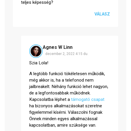
teljes képesség?
VÁLASZ
Agnes W Linn
december 2, 2022 4:15 du.
Szia Lola!
A legtöbb funkció tökéletesen működik,
még akkor is, ha a telefonod nem
jailbreakelt. Néhány funkció lehet nagyon,
de a legfontosabbak működnek.
Kapcsolatba léphet a
támogató csapat
ha bizonyos alkalmazásokat szeretne
figyelemmel kísérni. Válaszolni fognak
Önnek minden egyes alkalmazással
kapcsolatban, amire szüksége van.