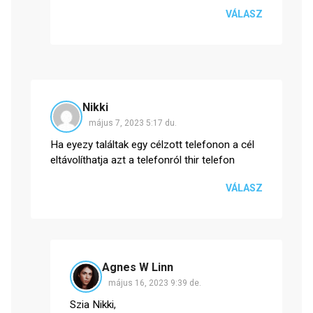
VÁLASZ
Nikki
május 7, 2023 5:17 du.
Ha eyezy találtak egy célzott telefonon a cél
eltávolíthatja azt a telefonról thir telefon
VÁLASZ
Agnes W Linn
május 16, 2023 9:39 de.
Szia Nikki,