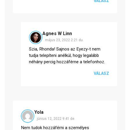
VÁLASZ
Agnes W Linn
május 23, 2022 2:21 du.
Szia, Rhonda! Sajnos az Eyezy-t nem
tudja telepíteni anélkül, hogy legalább
néhány percig hozzáférne a telefonhoz.
VÁLASZ
Yola
június 12, 2022 9:41 de.
Nem tudok hozzáférni a személyes