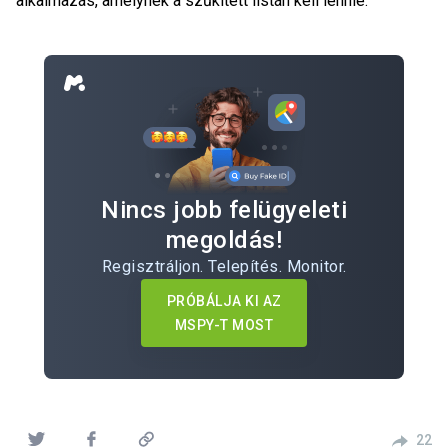
alkalmazás, amelynek a szűkített listán kell lennie.
Nincs jobb felügyeleti
megoldás!
Regisztráljon. Telepítés. Monitor.
PRÓBÁLJA KI AZ
MSPY-T MOST
22