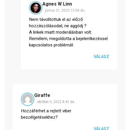
Agnes W Linn
június 21, 2022 12:56 du.
Nem távolítottuk el az előző
hozzászólásodat, ne aggódj ?
A linkek miatt moderálásban volt.
Remélem, megoldotta a bejelentkezéssel
kapcsolatos problémát.
VÁLASZ
Giraffe
október 9, 2022 8:41 de.
Hozzáférhet a rejtett viber
beszélgetésekhez?
VÁLASZ