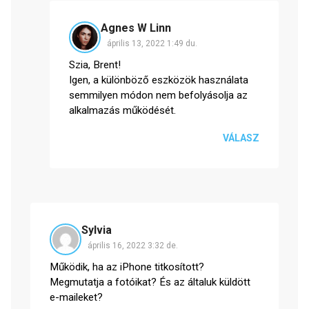
Agnes W Linn
április 13, 2022 1:49 du.
Szia, Brent!
Igen, a különböző eszközök használata
semmilyen módon nem befolyásolja az
alkalmazás működését.
VÁLASZ
Sylvia
április 16, 2022 3:32 de.
Működik, ha az iPhone titkosított?
Megmutatja a fotóikat? És az általuk küldött
e-maileket?