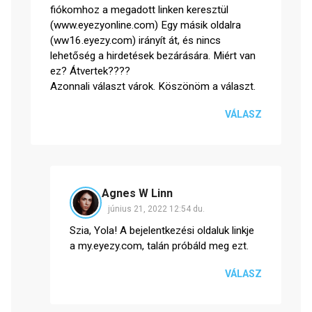
fiókomhoz a megadott linken keresztül
(www.eyezyonline.com) Egy másik oldalra
(ww16.eyezy.com) irányít át, és nincs
lehetőség a hirdetések bezárására. Miért van
ez? Átvertek????
Azonnali választ várok. Köszönöm a választ.
VÁLASZ
Agnes W Linn
június 21, 2022 12:54 du.
Szia, Yola! A bejelentkezési oldaluk linkje
a my.eyezy.com, talán próbáld meg ezt.
VÁLASZ