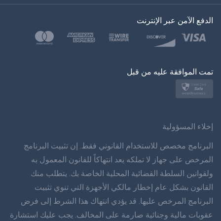
اللغة التركية
الدفع الآمن عبر الإنترنت
بولسكي
日本
تمت الموافقة عليه من قبل
نورسك
سفينسكا
ภาษาทยย
إخلاء المسؤولية
简体 体 中文
البرنامج مخصص للاستخدام القانوني فقط. إن تثبيت البرنامج
المرخص على جهاز لا تملكه يعد انتهاكاً للقانون المعمول به
دانسك
ولقوانين السلطة القضائية المحلية الخاصة بك. يتطلب منك
القانون بشكل عام إخطار مالكي الأجهزة التي تنوي تثبيت
हिंददी
البرنامج المرخص عليها. قد يؤدي انتهاك هذا الشرط إلى فرض
اللغة الهولندية
عقوبات مالية وجنائية صارمة على المخالف. يجب عليك استشارة