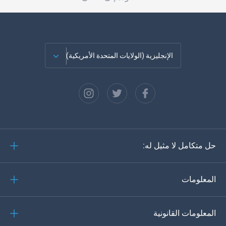
الإنجليزية (الولايات المتحدة الأمريكية)
الفرنسية
الاسبانية
دويتش
حل متكامل لا مثيل له:
البرتغالية
إيطاليانو
المعلومات
العربية
المعلومات القانونية
한?의의