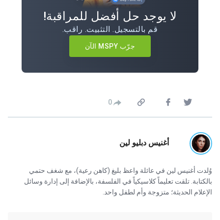
لا يوجد حل أفضل للمراقبة!
قم بالتسجيل. التثبيت. راقب.
جرّب MSPY الآن
0
أغنيس دبليو لين
وُلدت أغنيس لين في عائلة واعظ بليغ (كاهن رعية)، مع شغف حتمي
بالكتابة. تلقت تعليماً كلاسيكياً في الفلسفة، بالإضافة إلى إدارة وسائل
الإعلام الحديثة؛ متزوجة وأم لطفل واحد.