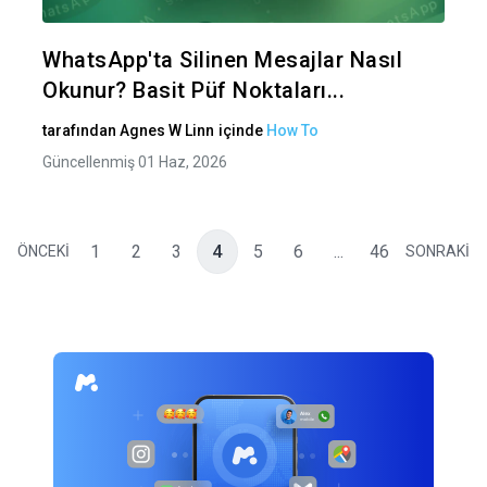
Twitter
Fa
WhatsApp'ta Silinen Mesajlar Nasıl
Okunur? Basit Püf Noktaları...
tarafından
Agnes W Linn
içinde
How To
Güncellenmiş 01 Haz, 2026
1
2
3
4
5
6
...
46
ÖNCEKİ
SONRAKİ