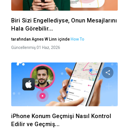
Twitter
Fa
Biri Sizi Engellediyse, Onun Mesajlarını
Hala Görebilir...
tarafından
Agnes W Linn
içinde
How To
Güncellenmiş 01 Haz, 2026
Bu maka
Twitter
Fa
iPhone Konum Geçmişi Nasıl Kontrol
Edilir ve Geçmiş...