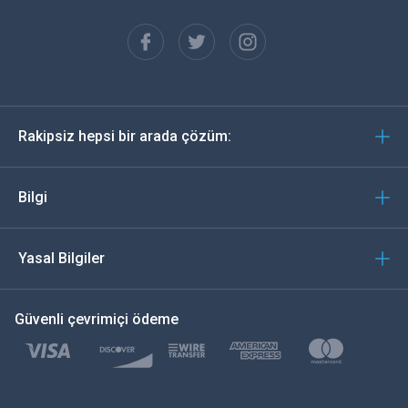
Français
Español
Almanca
Rakipsiz hepsi bir arada çözüm:
Português
İtalyan
Bilgi
العربية
Yasal Bilgiler
한국의
Güvenli çevrimiçi ödeme
Türkçe
Polski