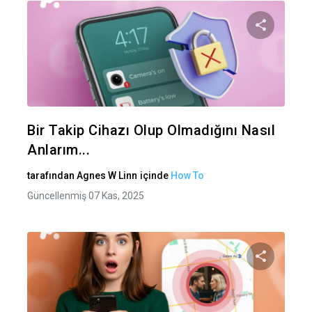
Bu maka
Twitter
Fa
Bir Takip Cihazı Olup Olmadığını Nasıl
Anlarım...
tarafından
Agnes W Linn
içinde
How To
Güncellenmiş 07 Kas, 2025
Bu maka