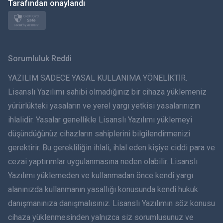
日本
Tarafından onaylandı
Norsk
Svenska
Sorumluluk Reddi
ภาษาไทย
YAZILIM SADECE YASAL KULLANIMA YÖNELİKTİR.
Lisanslı Yazılımı sahibi olmadığınız bir cihaza yüklemeniz
简体中文
yürürlükteki yasaların ve yerel yargı yetkisi yasalarınızın
ihlalidir. Yasalar genellikle Lisanslı Yazılımı yüklemeyi
Dansk
düşündüğünüz cihazların sahiplerini bilgilendirmenizi
हिंदी
gerektirir. Bu gerekliliğin ihlali, ihlal eden kişiye ciddi para ve
cezai yaptırımlar uygulanmasına neden olabilir. Lisanslı
Hollandaca
Yazılımı yüklemeden ve kullanmadan önce kendi yargı
alanınızda kullanmanın yasallığı konusunda kendi hukuk
עברית
danışmanınıza danışmalısınız. Lisanslı Yazılımın söz konusu
cihaza yüklenmesinden yalnızca siz sorumlusunuz ve
Română