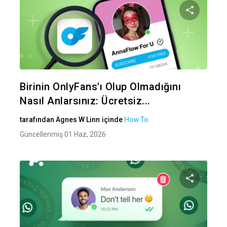
Bu maka
Twitter
Fa
Birinin OnlyFans'ı Olup Olmadığını
Nasıl Anlarsınız: Ücretsiz...
tarafından
Agnes W Linn
içinde
How To
Güncellenmiş 01 Haz, 2026
Bu maka