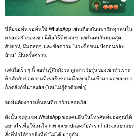
นี่คือจอห์น จอห์นใช้ WhatsApp เช่นเดียวกับสมาชิกทุกคนใน
ครอบครัวของเขา นี่คือวิธีที่พวกเขาแชร์แผนวันหยุดสุด
สัปดาห์, มีมตลกๆ, และข้อความ “แวะซื้อขนมปังตอนกลับ
บ้าน” เป็นครั้งคราว.
แต่เมื่อเร็ว ๆ นี้ จอห์นรู้สึกกังวล ลูกสาววัยรุ่นของเขาหัวเราะ
คิกคักกับข้อความที่เธอรีบซ่อนเมื่อเขาเดินเข้ามา พ่อของเขา
ก็กดลิงก์ที่น่าสงสัย (โดยไม่รู้ตัวด้วยซ้ำ).
จอห์นต้องการเห็นคนที่เขารักปลอดภัย.
ดังนั้น จะดูแชท WhatsApp ของคนอื่นในโทรศัพท์ของคุณได้
อย่างไรเพื่อให้แน่ใจว่าพวกเขาปลอดภัย? เรากำลังจะแยกแยะ
สิ่งที่ทำได้จากสิ่งที่ทำไม่ได้ มาดูกัน.