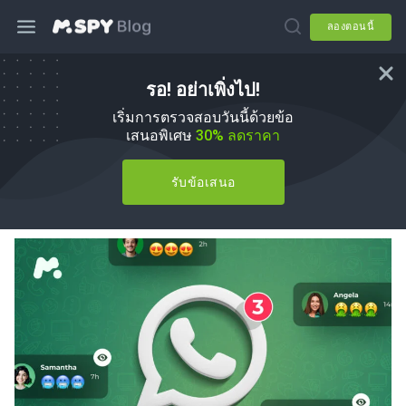
ลองตอนนี้
รอ! อย่าเพิ่งไป!
วิธีดูแชท WhatsApp ของคนอื่นใน
เริ่มการตรวจสอบวันนี้ด้วยข้อ
โทรศัพท์ของคุณภายใน 5 นาที
เสนอพิเศษ
30% ลดราคา
โดย
Agnes W Linn
ใน
How To
รับข้อเสนอ
อัปเดต 01 มิ.ย., 2026