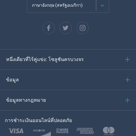
ภาษาอังกฤษ (สหรัฐอเมริกา)
ภาษาฝรั่งเศส
Español
ภาษาเยอรมัน
หนึ่งเดียวที่ไร้คู่แข่ง: โซลูชันครบวงจร
โปรตุเกส
อิตาเลียน
ข้อมูล
العربية
ข้อมูลทางกฎหมาย
ของเกาหลี
การชำระเงินออนไลน์ที่ปลอดภัย
ภาษาไทย