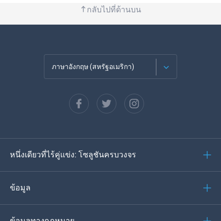
กลับไปที่ด้านบน
ภาษาอังกฤษ (สหรัฐอเมริกา)
ภาษาฝรั่งเศส
Español
ภาษาเยอรมัน
หนึ่งเดียวที่ไร้คู่แข่ง: โซลูชันครบวงจร
โปรตุเกส
อิตาเลียน
ข้อมูล
العربية
ข้อมูลทางกฎหมาย