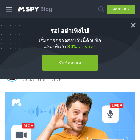
ลองตอนนี้
รอ! อย่าเพิ่งไป!
อัปเดตใหญ่ mSpy: กล้องถ่ายทอดสด,
เริ่มการตรวจสอบวันนี้ด้วยข้อ
ไมโครโฟนซ่อน, และคุณสมบัติใหญ่ ๆ
เสนอพิเศษ
30% ลดราคา
อื่น ๆ
รับข้อเสนอ
โดย
Agnes W Linn
ใน
mSpy Updates
อัปเดต 01 มิ.ย., 2026