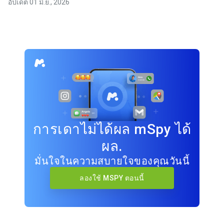
อัปเดต 01 มิ.ย., 2026
การเดาไม่ได้ผล mSpy ได้
ผล.
มั่นใจในความสบายใจของคุณวันนี้
ลองใช้ MSPY ตอนนี้