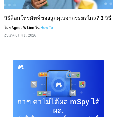
วิธีล็อกโทรศัพท์ของลูกคุณจากระยะไกล? 3 วิธี
โดย
Agnes W Linn
ใน
How To
อัปเดต 01 มิ.ย., 2026
การเดาไม่ได้ผล mSpy ได้
ผล.