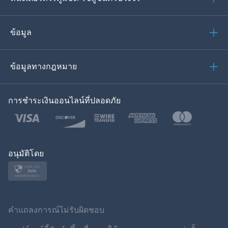
โปรตุเกส
อิตาเลียน
ข้อมูล
العربية
ข้อมูลทางกฎหมาย
ของเกาหลี
การชำระเงินออนไลน์ที่ปลอดภัย
ภาษาไทย
โปแลนด์
ญี่ปุ่น
อนุมัติโดย
นอร์สก์
สวีเดน
คำแถลงการณ์ไม่รับผิดชอบ
ภาษาไทย