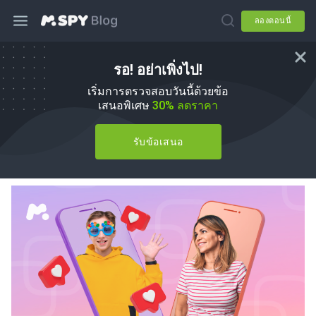
ลองตอนนี้
รอ! อย่าเพิ่งไป!
การควบคุมโดยผู้ปกครองบน Instagram:
เริ่มการตรวจสอบวันนี้ด้วยข้อ
ทุกสิ่งที่คุณต้องรู้เกี่ยวกับคุณสมบัติใหม่
เสนอพิเศษ
30% ลดราคา
โดย
Agnes W Linn
ใน
How To
รับข้อเสนอ
อัปเดต 01 มิ.ย., 2026