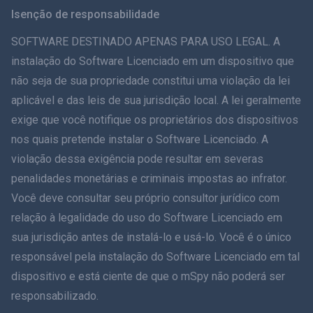
Svenska
Isenção de responsabilidade
ภาษาไทย
SOFTWARE DESTINADO APENAS PARA USO LEGAL. A
instalação do Software Licenciado em um dispositivo que
简体中文
não seja de sua propriedade constitui uma violação da lei
aplicável e das leis de sua jurisdição local. A lei geralmente
Dansk
exige que você notifique os proprietários dos dispositivos
हिंदी
nos quais pretende instalar o Software Licenciado. A
violação dessa exigência pode resultar em severas
Holandês
penalidades monetárias e criminais impostas ao infrator.
Você deve consultar seu próprio consultor jurídico com
עברית
relação à legalidade do uso do Software Licenciado em
sua jurisdição antes de instalá-lo e usá-lo. Você é o único
Romãă
responsável pela instalação do Software Licenciado em tal
Ελληνικά
dispositivo e está ciente de que o mSpy não poderá ser
responsabilizado.
Como posso ajudar?