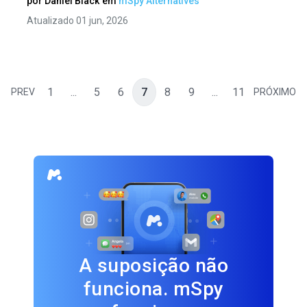
por
Daniel Black
em
mSpy Alternatives
Atualizado 01 jun, 2026
1
...
5
6
7
8
9
...
11
PREV
PRÓXIMO
A suposição não
funciona. mSpy