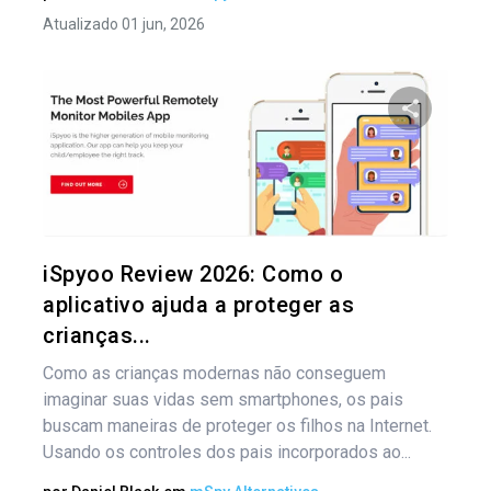
Atualizado 01 jun, 2026
Na
por
Compartil
pos
Twitter
iSpyoo Review 2026: Como o
aplicativo ajuda a proteger as
crianças...
Como as crianças modernas não conseguem
imaginar suas vidas sem smartphones, os pais
buscam maneiras de proteger os filhos na Internet.
Usando os controles dos pais incorporados ao...