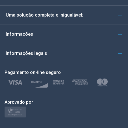
Alemão
Uma solução completa e inigualável:
Português
Italiano
Informações
العربية
Informações legais
한국의
Pagamento on-line seguro
Türkçe
Polonês
日本
Aprovado por
Nórdico