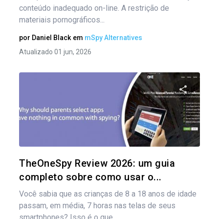
conteúdo inadequado on-line. A restrição de
materiais pornográficos...
por
Daniel Black
em
mSpy Alternatives
Atualizado 01 jun, 2026
Compartil
Twitter
TheOneSpy Review 2026: um guia
completo sobre como usar o...
Você sabia que as crianças de 8 a 18 anos de idade
passam, em média, 7 horas nas telas de seus
smartphones? Isso é o que...