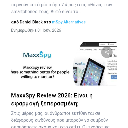
περνούν κατά μέσο όρο 7 ώρες στις οθόνες των
smartphones τους; Αυτό είναι το...
από
Daniel Black
στο
mSpy Alternatives
Ενημερώθηκε 01 Ιούν, 2026
Κοινοποιήστ
Twitter
Face
MaxxSpy Review 2026: Είναι η
εφαρμογή ξεπερασμένη;
Στις μέρες μας, οι άνθρωποι εκτίθενται σε
διάφορους κινδύνους που μπορούν να συμβούν
οπουδήποτε, ακόμη και στο σπίτι. Οι τεράστιες