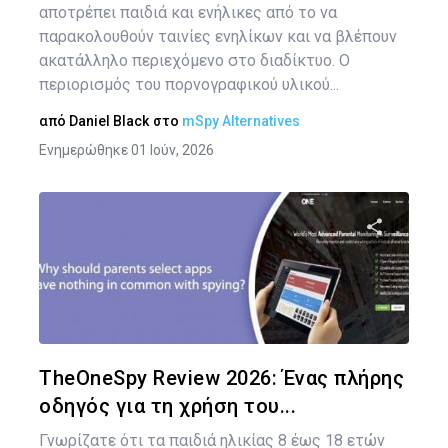
αποτρέπει παιδιά και ενήλικες από το να
παρακολουθούν ταινίες ενηλίκων και να βλέπουν
ακατάλληλο περιεχόμενο στο διαδίκτυο. Ο
περιορισμός του πορνογραφικού υλικού...
από
Daniel Black
στο
mSpy Alternatives
Ενημερώθηκε 01 Ιούν, 2026
Κοινοποιήστ
Twitter
Face
TheOneSpy Review 2026: Ένας πλήρης
οδηγός για τη χρήση του...
Γνωρίζατε ότι τα παιδιά ηλικίας 8 έως 18 ετών