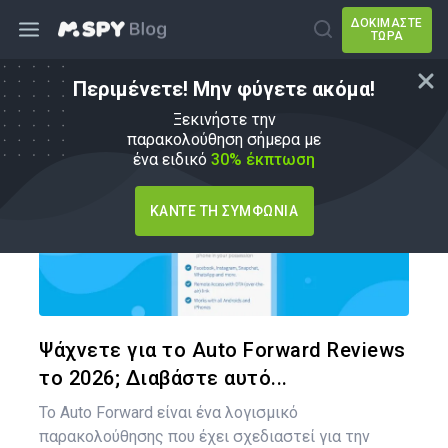
ΔΟΚΙΜΆΣΤΕ
ΤΏΡΑ
Περιμένετε! Μην φύγετε ακόμα!
Εναλλακτικές λύσεις mSpy
Ξεκινήστε την
παρακολούθηση σήμερα με
ένα ειδικό
30% έκπτωση
ΚΆΝΤΕ ΤΗ ΣΥΜΦΩΝΊΑ
Κοινοποιήστ
Twitter
Face
Ψάχνετε για το Auto Forward Reviews
το 2026; Διαβάστε αυτό...
Το Auto Forward είναι ένα λογισμικό
παρακολούθησης που έχει σχεδιαστεί για την