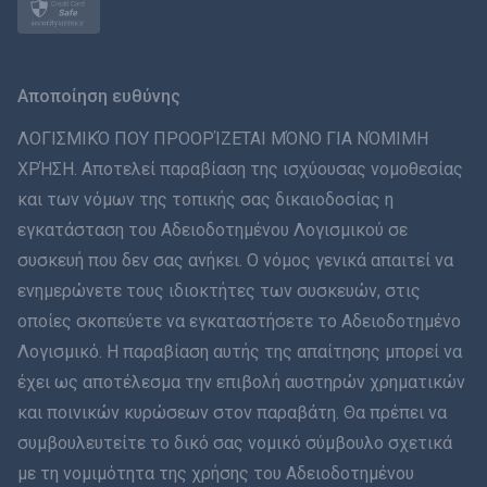
Norsk
Svenska
Αποποίηση ευθύνης
ภาษาไทย
ΛΟΓΙΣΜΙΚΌ ΠΟΥ ΠΡΟΟΡΊΖΕΤΑΙ ΜΌΝΟ ΓΙΑ ΝΌΜΙΜΗ
ΧΡΉΣΗ. Αποτελεί παραβίαση της ισχύουσας νομοθεσίας
简体中文
και των νόμων της τοπικής σας δικαιοδοσίας η
εγκατάσταση του Αδειοδοτημένου Λογισμικού σε
Dansk
συσκευή που δεν σας ανήκει. Ο νόμος γενικά απαιτεί να
हिंदी
ενημερώνετε τους ιδιοκτήτες των συσκευών, στις
οποίες σκοπεύετε να εγκαταστήσετε το Αδειοδοτημένο
Ολλανδικά
Λογισμικό. Η παραβίαση αυτής της απαίτησης μπορεί να
έχει ως αποτέλεσμα την επιβολή αυστηρών χρηματικών
עברית
και ποινικών κυρώσεων στον παραβάτη. Θα πρέπει να
συμβουλευτείτε το δικό σας νομικό σύμβουλο σχετικά
Română
με τη νομιμότητα της χρήσης του Αδειοδοτημένου