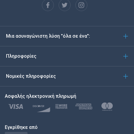
Español
Deutsch
Μια ασυναγώνιστη λύση "όλα σε ένα":
Português
Italiano
Πληροφορίες
العربية
Νομικές πληροφορίες
한국의
Ασφαλής ηλεκτρονική πληρωμή
Türkçe
Polski
日本
Εγκρίθηκε από