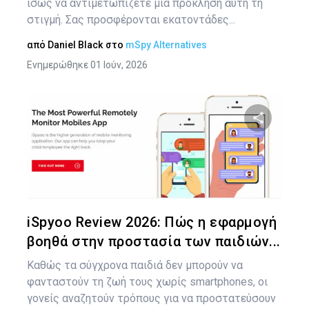
ίσως να αντιμετωπίζετε μια πρόκληση αυτή τη
στιγμή. Σας προσφέρονται εκατοντάδες...
από
Daniel Black
στο
mSpy Alternatives
Ενημερώθηκε 01 Ιούν, 2026
Πλ
άρ
Κοινοποιήστ
Twitter
Face
iSpyoo Review 2026: Πώς η εφαρμογή
βοηθά στην προστασία των παιδιών...
Καθώς τα σύγχρονα παιδιά δεν μπορούν να
φανταστούν τη ζωή τους χωρίς smartphones, οι
γονείς αναζητούν τρόπους για να προστατεύσουν