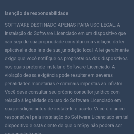
Svenska
Isenção de responsabilidade
ภาษาไทย
SOFTWARE DESTINADO APENAS PARA USO LEGAL. A
instalação do Software Licenciado em um dispositivo que
简体中文
não seja de sua propriedade constitui uma violação da lei
aplicável e das leis de sua jurisdição local. A lei geralmente
Dansk
exige que você notifique os proprietários dos dispositivos
हिंदी
nos quais pretende instalar o Software Licenciado. A
violação dessa exigência pode resultar em severas
Holandês
penalidades monetárias e criminais impostas ao infrator.
Você deve consultar seu próprio consultor jurídico com
עברית
relação à legalidade do uso do Software Licenciado em
sua jurisdição antes de instalá-lo e usá-lo. Você é o único
Romãă
responsável pela instalação do Software Licenciado em tal
Ελληνικά
dispositivo e está ciente de que o mSpy não poderá ser
responsabilizado.