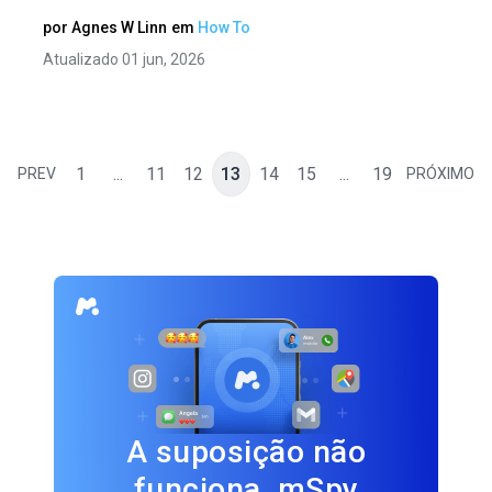
por
Agnes W Linn
em
How To
Atualizado 01 jun, 2026
1
...
11
12
13
14
15
...
19
PREV
PRÓXIMO
A suposição não
funciona. mSpy