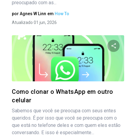
preocupado com as...
por
Agnes W Linn
em
How To
Atualizado 01 jun, 2026
Na
por
Compartil
pos
Twitter
Como clonar o WhatsApp em outro
celular
Sabemos que você se preocupa com seus entes
queridos. É por isso que você se preocupa com o
que está no telefone deles e com quem eles estão
conversando. E isso é especialmente...