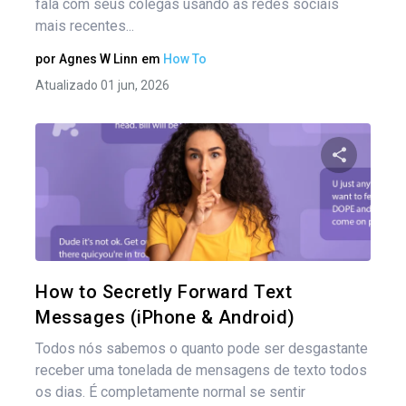
fala com seus colegas usando as redes sociais
mais recentes...
por
Agnes W Linn
em
How To
Atualizado 01 jun, 2026
Compartil
Twitter
How to Secretly Forward Text
Messages (iPhone & Android)
Todos nós sabemos o quanto pode ser desgastante
receber uma tonelada de mensagens de texto todos
os dias. É completamente normal se sentir