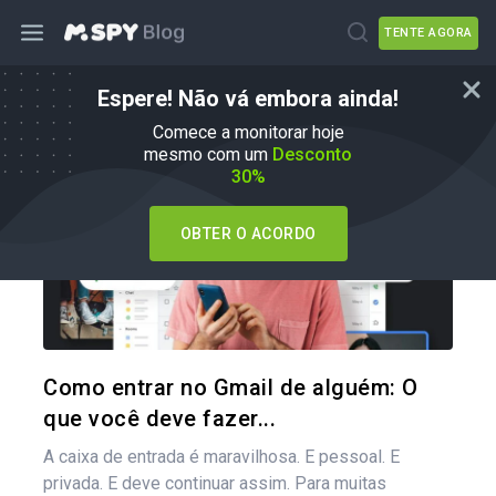
TENTE AGORA
Espere! Não vá embora ainda!
Como fazer
Comece a monitorar hoje
mesmo com um
Desconto
30%
OBTER O ACORDO
Compartil
Twitter
Como entrar no Gmail de alguém: O
que você deve fazer...
A caixa de entrada é maravilhosa. E pessoal. E
privada. E deve continuar assim. Para muitas