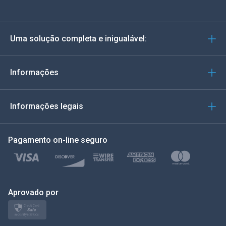
Alemão
Uma solução completa e inigualável:
Português
Italiano
Informações
العربية
Informações legais
한국의
Pagamento on-line seguro
Türkçe
Polonês
日本
Aprovado por
Nórdico