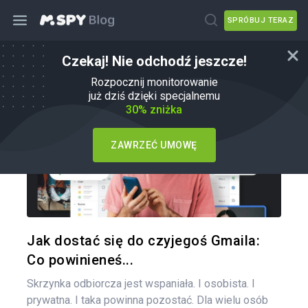
SPRÓBUJ TERAZ
Czekaj! Nie odchodź jeszcze!
Jak
Rozpocznij monitorowanie
już dziś dzięki specjalnemu
30% zniżka
ZAWRZEĆ UMOWĘ
Udo
Twitter
Jak dostać się do czyjegoś Gmaila:
Co powinieneś...
Skrzynka odbiorcza jest wspaniała. I osobista. I
prywatna. I taka powinna pozostać. Dla wielu osób