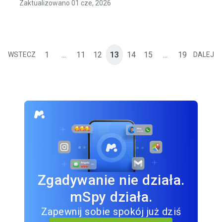
Zaktualizowano 01 cze, 2026
1
...
11
12
13
14
15
...
19
WSTECZ
DALEJ
Zgadywanie nie działa.
mSpy działa.
Zapewnij sobie spokój już dziś