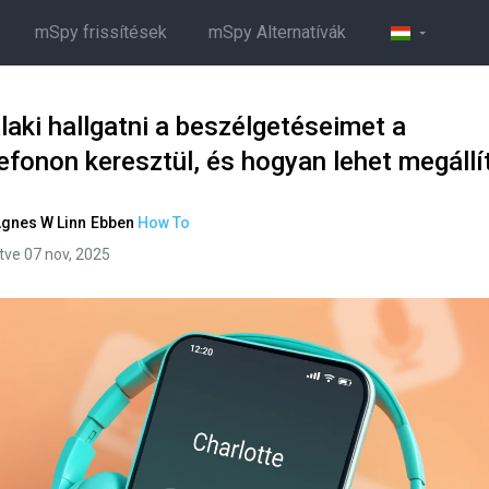
mSpy frissítések
mSpy Alternatívák
laki hallgatni a beszélgetéseimet a
efonon keresztül, és hogyan lehet megállí
gnes W Linn
Ebben
How To
ítve 07 nov, 2025