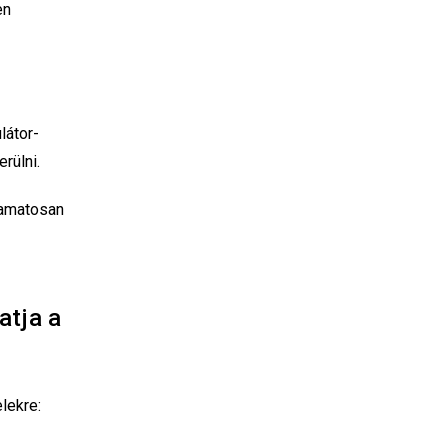
en
látor-
rülni.
lyamatosan
atja a
elekre: