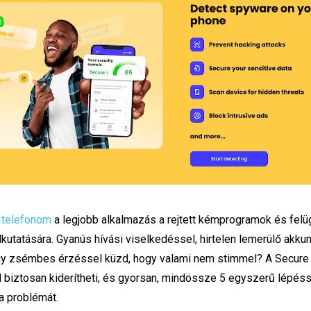
 telefonom
a legjobb alkalmazás a rejtett kémprogramok és felü
kutatására. Gyanús hívási viselkedéssel, hirtelen lemerülő akkum
gy zsémbes érzéssel küzd, hogy valami nem stimmel? A Secur
 biztosan kiderítheti, és gyorsan, mindössze 5 egyszerű lépéss
a problémát.