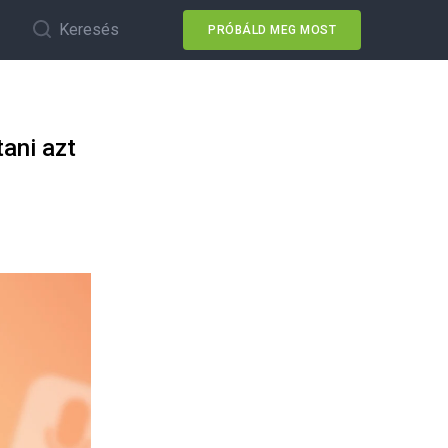
Keresés
PRÓBÁLD MEG MOST
tani azt