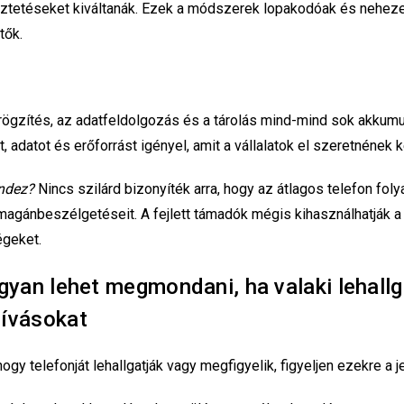
ztetéseket kiváltanák. Ezek a módszerek lopakodóak és nehez
tők.
 rögzítés, az adatfeldolgozás és a tárolás mind-mind sok akkumu
 adatot és erőforrást igényel, amit a vállalatok el szeretnének ke
indez?
Nincs szilárd bizonyíték arra, hogy az átlagos telefon fo
a magánbeszélgetéseit. A fejlett támadók mégis kihasználhatják a
geket.
ogyan lehet megmondani, ha valaki lehallg
hívásokat
ogy telefonját lehallgatják vagy megfigyelik, figyeljen ezekre a j