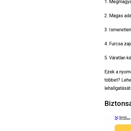
Megmagyar
Magas adat
Ismeretle
Furcsa zaj
Váratlan k
Ezek a nyomo
többet? Lehe
lehallgatását
Biztons