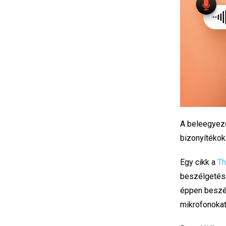
A beleegyezé
bizonyítékok
Egy cikk a
Th
beszélgetései
éppen beszél
mikrofonokat