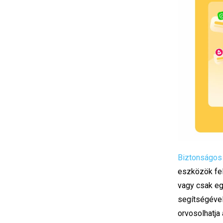
Biztonságos
eszközök fel
vagy csak e
segítségével
orvosolhatja 