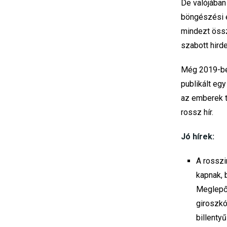
De valójában
böngészési e
mindezt össz
szabott hirde
Még 2019-ben
publikált egy
az emberek t
rossz hír.
Jó hírek:
A rosszi
kapnak, 
Meglepő
giroszkó
billenty