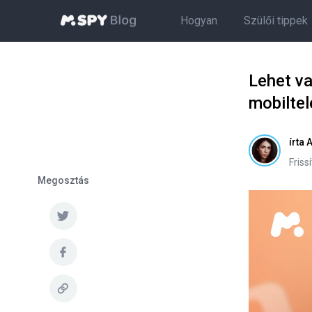
Hogyan
Szülői tippek
Lehet va
mobiltel
írta
A
Friss
Megosztás