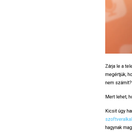
Zárja le a te
megértjük, h
nem számít?
Mert lehet, h
Kicsit úgy h
szoftveralk
hagynak magu