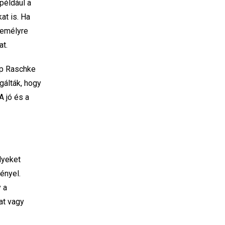
például a
at is. Ha
zemélyre
at.
ip Raschke
gálták, hogy
A jó és a
lyeket
ényel.
 a
at vagy