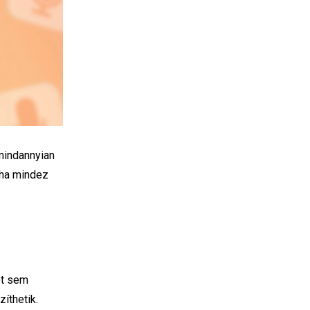
 mindannyian
 ha mindez
ot sem
íthetik.