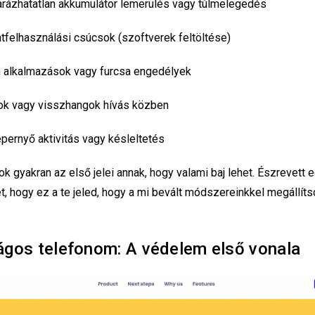
ázhatatlan akkumulátor lemerülés vagy túlmelegedés
felhasználási csúcsok (szoftverek feltöltése)
n alkalmazások vagy furcsa engedélyek
ok vagy visszhangok hívás közben
épernyő aktivitás vagy késleltetés
k gyakran az első jelei annak, hogy valami baj lehet. Észrevett 
t, hogy ez a te jeled, hogy a mi bevált módszereinkkel megállíts
.
ágos telefonom: A védelem első vonala