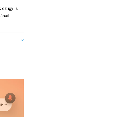
s ez így is
ásait.