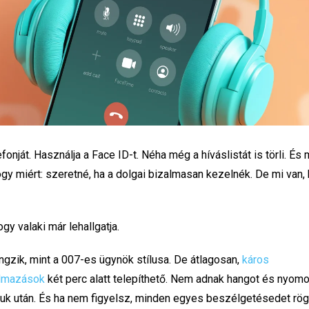
lefonját. Használja a Face ID-t. Néha még a híváslistát is törli. És
ogy miért: szeretné, ha a dolgai bizalmasan kezelnék. De mi van,
ogy valaki már lehallgatja.
angzik, mint a 007-es ügynök stílusa. De átlagosan,
káros
almazások
két perc alatt telepíthető. Nem adnak hangot és nyom
k után. És ha nem figyelsz, minden egyes beszélgetésedet rögz