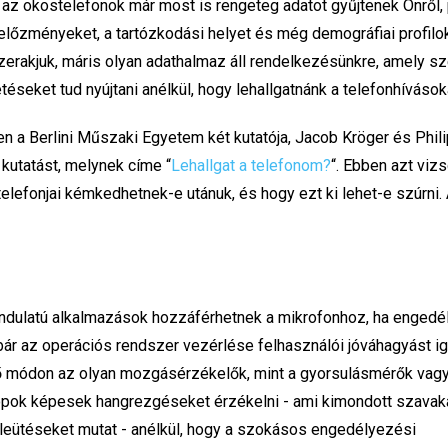
 az okostelefonok már most is rengeteg adatot gyűjtenek Önről, 
lőzményeket, a tartózkodási helyet és még demográfiai profilok
erakjuk, máris olyan adathalmaz áll rendelkezésünkre, amely s
téseket tud nyújtani anélkül, hogy lehallgatnánk a telefonhívások
 a Berlini Műszaki Egyetem két kutatója, Jacob Kröger és Phil
 kutatást, melynek címe “
Lehallgat a telefonom?
“. Ebben azt vizs
elefonjai kémkedhetnek-e utánuk, és hogy ezt ki lehet-e szúrni. 
ndulatú alkalmazások hozzáférhetnek a mikrofonhoz, ha engedé
bár az operációs rendszer vezérlése felhasználói jóváhagyást ig
 módon az olyan mozgásérzékelők, mint a gyorsulásmérők vagy
pok képesek hangrezgéseket érzékelni - ami kimondott szavak
űleütéseket mutat - anélkül, hogy a szokásos engedélyezési