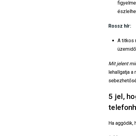
figyelme
észlelhe
Rossz hír:
A titkos
üzemidőt,
Mit jelent m
lehallgatja 
sebezhetősé
5 jel, h
telefon
Ha aggódik, h