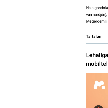
Ha a gondolat
van rendjén),
Megérdemli a
Tartalom
Lehallga
mobilte