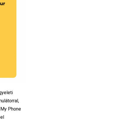
gyeleti
ulátorral,
e My Phone
el