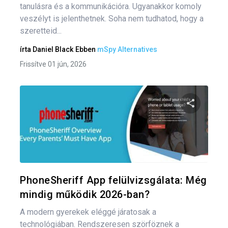
tanulásra és a kommunikációra. Ugyanakkor komoly
veszélyt is jelenthetnek. Soha nem tudhatod, hogy a
szeretteid...
írta
Daniel Black
Ebben
mSpy Alternatives
Frissítve 01 jún, 2026
Oszd meg
Twitter
F
PhoneSheriff App felülvizsgálata: Még
mindig működik 2026-ban?
A modern gyerekek eléggé járatosak a
technológiában. Rendszeresen szörföznek a