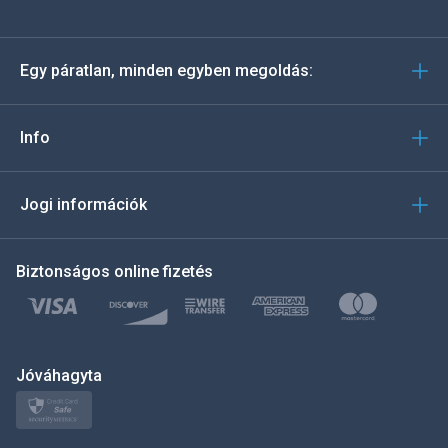
Deutsch
Egy páratlan, minden egyben megoldás:
Português
Italiano
Info
العربية
Jogi információk
한국의
Biztonságos online fizetés
Türkçe
Polski
日本
Jóváhagyta
Norsk