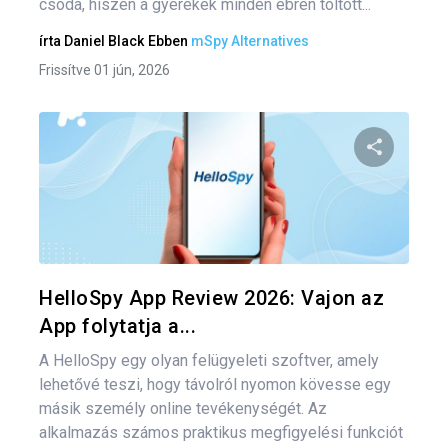
csoda, hiszen a gyerekek minden ébren töltött...
írta
Daniel Black
Ebben
mSpy Alternatives
Frissítve 01 jún, 2026
Oszd meg
Twitter
F
HelloSpy App Review 2026: Vajon az
App folytatja a...
A HelloSpy egy olyan felügyeleti szoftver, amely
lehetővé teszi, hogy távolról nyomon kövesse egy
másik személy online tevékenységét. Az
alkalmazás számos praktikus megfigyelési funkciót