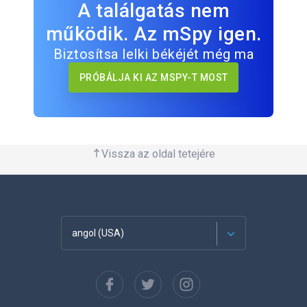
A találgatás nem
működik. Az mSpy igen.
Biztosítsa lelki békéjét még ma
PRÓBÁLJA KI AZ MSPY-T MOST
Vissza az oldal tetejére
angol (USA)
Français
Español