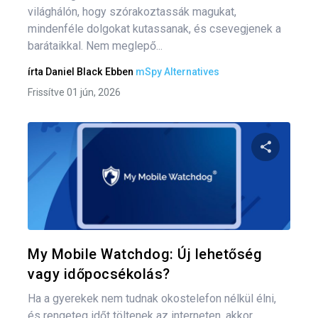
világhálón, hogy szórakoztassák magukat,
mindenféle dolgokat kutassanak, és csevegjenek a
barátaikkal. Nem meglepő...
írta
Daniel Black
Ebben
mSpy Alternatives
Frissítve 01 jún, 2026
Oszd meg
Twitter
F
My Mobile Watchdog: Új lehetőség
vagy időpocsékolás?
Ha a gyerekek nem tudnak okostelefon nélkül élni,
és rengeteg időt töltenek az interneten, akkor