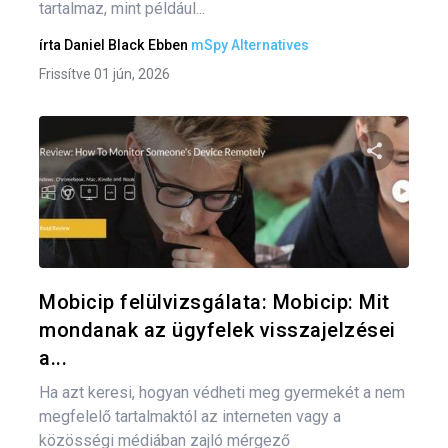
tartalmaz, mint például...
írta
Daniel Black
Ebben
mSpy Alternatives
Frissítve 01 jún, 2026
Bej
nav
Oszd meg
Twitter
F
Mobicip felülvizsgálata: Mobicip: Mit
mondanak az ügyfelek visszajelzései
a...
Ha azt keresi, hogyan védheti meg gyermekét a nem
megfelelő tartalmaktól az interneten vagy a
közösségi médiában zajló mérgező