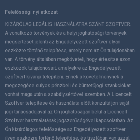
Svenska
Felelősségi nyilatkozat
ภาษาไทย
KIZÁRÓLAG LEGÁLIS HASZNÁLATRA SZÁNT SZOFTVER.
A vonatkozó törvények és a helyi joghatósági törvények
简体中文
megsértését jelenti az Engedélyezett szoftver olyan
eszközre történő telepítése, amely nem az Ön tulajdonában
Dansk
van. A törvény általában megköveteli, hogy értesítse azon
हिंदी
eszközök tulajdonosait, amelyekre az Engedélyezett
szoftvert kívánja telepíteni. Ennek a követelménynek a
Holland
megszegése súlyos pénzbeli és büntetőjogi szankciókat
vonhat maga után a szabálysértővel szemben. A Licencelt
עברית
Szoftver telepítése és használata előtt konzultáljon saját
jogi tanácsadójával az Ön joghatóságán belül a Licencelt
Română
Szoftver használatának jogszerűségével kapcsolatban. Az
Ελληνικά
Ön kizárólagos felelőssége az Engedélyezett szoftver
ilyen eszközre történő telepítése, és tisztában van azzal,