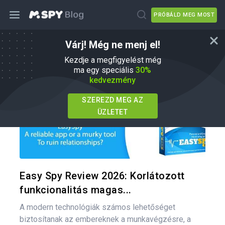
PRÓBÁLD MEG MOST
Várj! Még ne menj el!
mSpy Alternatívák
Kezdje a megfigyelést még
ma egy speciális
30%
kedvezmény
SZEREZD MEG AZ
ÜZLETET
Oszd meg
Twitter
F
Easy Spy Review 2026: Korlátozott
funkcionalitás magas...
A modern technológiák számos lehetőséget
biztosítanak az embereknek a munkavégzésre, a