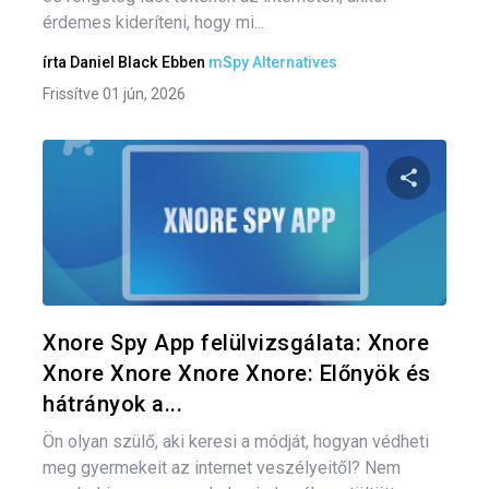
érdemes kideríteni, hogy mi...
írta
Daniel Black
Ebben
mSpy Alternatives
Frissítve 01 jún, 2026
Oszd meg
Twitter
F
Xnore Spy App felülvizsgálata: Xnore
Xnore Xnore Xnore Xnore: Előnyök és
hátrányok a...
Ön olyan szülő, aki keresi a módját, hogyan védheti
meg gyermekeit az internet veszélyeitől? Nem