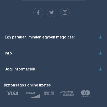
Français
Español
Deutsch
Egy páratlan, minden egyben megoldás:
Português
Italiano
Info
العربية
Jogi információk
한국의
Biztonságos online fizetés
Türkçe
Polski