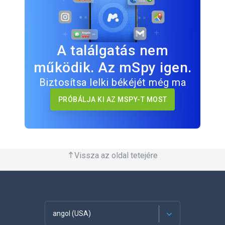
A találgatás nem
működik. Az mSpy igen.
Biztosítsa lelki békéjét még ma
PRÓBÁLJA KI AZ MSPY-T MOST
Vissza az oldal tetejére
angol (USA)