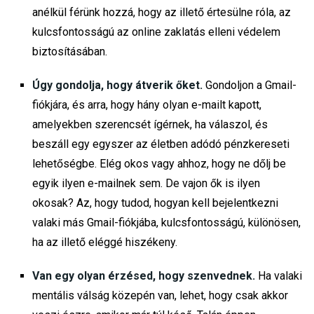
anélkül férünk hozzá, hogy az illető értesülne róla, az
kulcsfontosságú az online zaklatás elleni védelem
biztosításában.
Úgy gondolja, hogy átverik őket.
Gondoljon a Gmail-
fiókjára, és arra, hogy hány olyan e-mailt kapott,
amelyekben szerencsét ígérnek, ha válaszol, és
beszáll egy egyszer az életben adódó pénzkereseti
lehetőségbe. Elég okos vagy ahhoz, hogy ne dőlj be
egyik ilyen e-mailnek sem. De vajon ők is ilyen
okosak? Az, hogy tudod, hogyan kell bejelentkezni
valaki más Gmail-fiókjába, kulcsfontosságú, különösen,
ha az illető eléggé hiszékeny.
Van egy olyan érzésed, hogy szenvednek.
Ha valaki
mentális válság közepén van, lehet, hogy csak akkor