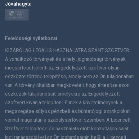
日本
Jóváhagyta
Norsk
Svenska
Felelősségi nyilatkozat
ภาษาไทย
KIZÁRÓLAG LEGÁLIS HASZNÁLATRA SZÁNT SZOFTVER.
A vonatkozó törvények és a helyi joghatósági törvények
简体中文
megsértését jelenti az Engedélyezett szoftver olyan
eszközre történő telepítése, amely nem az Ön tulajdonában
Dansk
van. A törvény általában megköveteli, hogy értesítse azon
हिंदी
eszközök tulajdonosait, amelyekre az Engedélyezett
szoftvert kívánja telepíteni. Ennek a követelménynek a
Holland
megszegése súlyos pénzbeli és büntetőjogi szankciókat
vonhat maga után a szabálysértővel szemben. A Licencelt
עברית
Szoftver telepítése és használata előtt konzultáljon saját
jogi tanácsadójával az Ön joghatóságán belül a Licencelt
Română