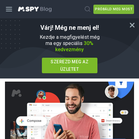
PRÓBÁLD MEG MOST
Várj! Még ne menj el!
Hogyan juthatsz be valakinek a
Kezdje a megfigyelést még
Gmailjébe: Gmail: Mit kell tudni
ma egy speciális
30%
kedvezmény
írta
Agnes W Linn
Ebben
How To
SZEREZD MEG AZ
Frissítve 01 jún, 2026
ÜZLETET