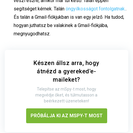
veszi észre, amikor már túl késő. Talán éppen
segítséget kérnek. Talán
öngyilkosságot fontolgatnak.
.
És talán a Gmail-fiókjukban is van egy jelző. Ha tudod,
hogyan juthatsz be valakinek a Gmail-fiókjába,
megnyugodhatsz.
Készen állsz arra, hogy
átnézd a gyereked'e-
maileket?
Telepítse az mSpy-t most, hogy
megvédje őket, és túlmutasson a
beérkezett üzeneteken!
PRÓBÁLJA KI AZ MSPY-T MOST