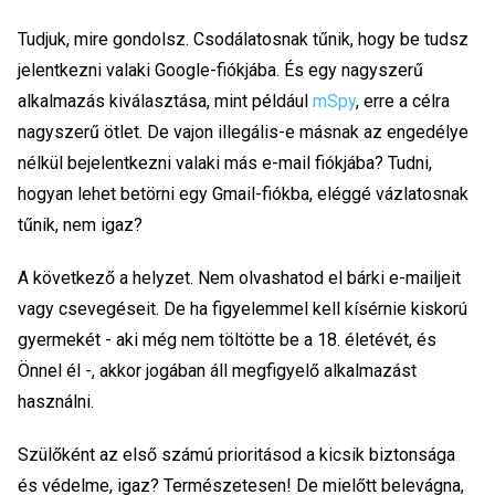
Tudjuk, mire gondolsz. Csodálatosnak tűnik, hogy be tudsz
jelentkezni valaki Google-fiókjába. És egy nagyszerű
alkalmazás kiválasztása, mint például
mSpy
, erre a célra
nagyszerű ötlet. De vajon illegális-e másnak az engedélye
nélkül bejelentkezni valaki más e-mail fiókjába? Tudni,
hogyan lehet betörni egy Gmail-fiókba, eléggé vázlatosnak
tűnik, nem igaz?
A következő a helyzet. Nem olvashatod el bárki e-mailjeit
vagy csevegéseit. De ha figyelemmel kell kísérnie kiskorú
gyermekét - aki még nem töltötte be a 18. életévét, és
Önnel él -, akkor jogában áll megfigyelő alkalmazást
használni.
Szülőként az első számú prioritásod a kicsik biztonsága
és védelme, igaz? Természetesen! De mielőtt belevágna,