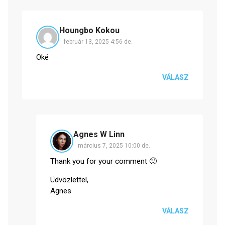
Houngbo Kokou
február 13, 2025 4:56 de.
Oké
VÁLASZ
Agnes W Linn
március 7, 2025 10:00 de.
Thank you for your comment 🙂
Üdvözlettel,
Agnes
VÁLASZ