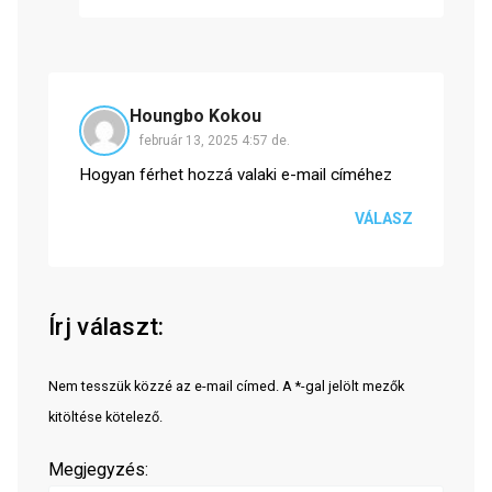
Houngbo Kokou
február 13, 2025 4:57 de.
Hogyan férhet hozzá valaki e-mail címéhez
VÁLASZ
Írj választ:
Nem tesszük közzé az e-mail címed. A *-gal jelölt mezők
kitöltése kötelező.
Megjegyzés: