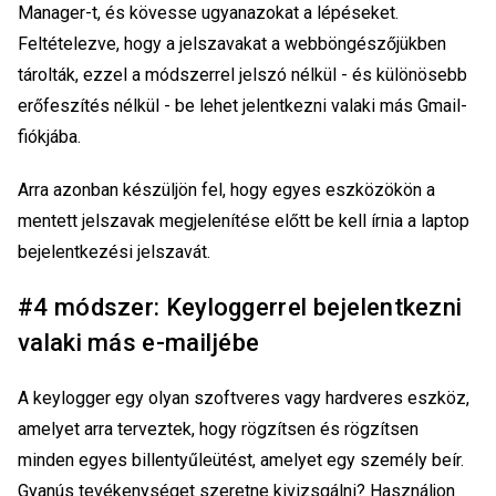
Manager-t, és kövesse ugyanazokat a lépéseket.
Feltételezve, hogy a jelszavakat a webböngészőjükben
tárolták, ezzel a módszerrel jelszó nélkül - és különösebb
erőfeszítés nélkül - be lehet jelentkezni valaki más Gmail-
fiókjába.
Arra azonban készüljön fel, hogy egyes eszközökön a
mentett jelszavak megjelenítése előtt be kell írnia a laptop
bejelentkezési jelszavát.
#4 módszer: Keyloggerrel bejelentkezni
valaki más e-mailjébe
A keylogger egy olyan szoftveres vagy hardveres eszköz,
amelyet arra terveztek, hogy rögzítsen és rögzítsen
minden egyes billentyűleütést, amelyet egy személy beír.
Gyanús tevékenységet szeretne kivizsgálni? Használjon