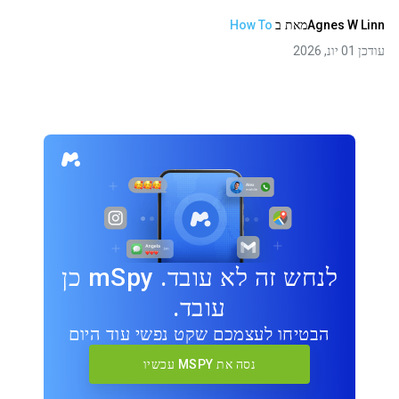
Agnes W Linn
מאת
ב
How To
עודכן 01 יונ, 2026
לנחש זה לא עובד. mSpy כן
עובד.
הבטיחו לעצמכם שקט נפשי עוד היום
נסה את MSPY עכשיו