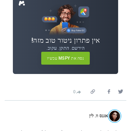
אין פתרון ניטור טוב מזה!
הירשם. התקן. עקוב.
נסה את MSPY עכשיו
0
אגנס וו. לין