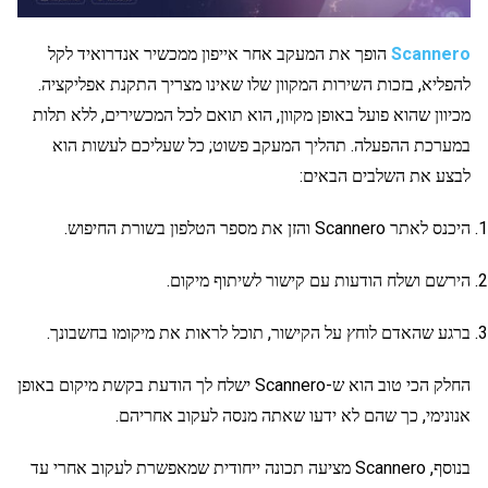
Scannero
הופך את המעקב אחר אייפון ממכשיר אנדרואיד לקל
להפליא, בזכות השירות המקוון שלו שאינו מצריך התקנת אפליקציה.
מכיוון שהוא פועל באופן מקוון, הוא תואם לכל המכשירים, ללא תלות
במערכת ההפעלה. תהליך המעקב פשוט; כל שעליכם לעשות הוא
לבצע את השלבים הבאים:
היכנס לאתר Scannero והזן את מספר הטלפון בשורת החיפוש.
הירשם ושלח הודעות עם קישור לשיתוף מיקום.
ברגע שהאדם לוחץ על הקישור, תוכל לראות את מיקומו בחשבונך.
החלק הכי טוב הוא ש-Scannero ישלח לך הודעת בקשת מיקום באופן
אנונימי, כך שהם לא ידעו שאתה מנסה לעקוב אחריהם.
בנוסף, Scannero מציעה תכונה ייחודית שמאפשרת לעקוב אחרי עד