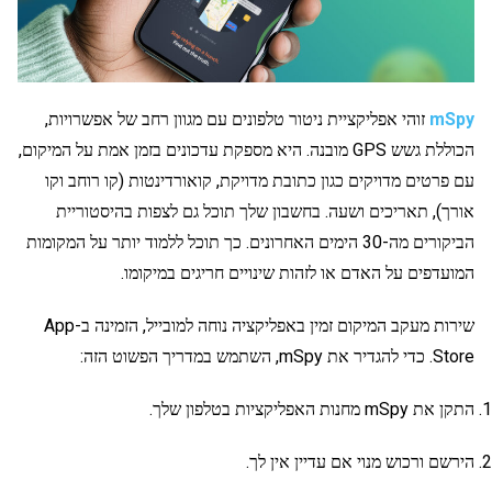
mSpy
זוהי אפליקציית ניטור טלפונים עם מגוון רחב של אפשרויות,
הכוללת גשש GPS מובנה. היא מספקת עדכונים בזמן אמת על המיקום,
עם פרטים מדויקים כגון כתובת מדויקת, קואורדינטות (קו רוחב וקו
אורך), תאריכים ושעה. בחשבון שלך תוכל גם לצפות בהיסטוריית
הביקורים מה-30 הימים האחרונים. כך תוכל ללמוד יותר על המקומות
המועדפים על האדם או לזהות שינויים חריגים במיקומו.
שירות מעקב המיקום זמין באפליקציה נוחה למובייל, הזמינה ב-App
Store. כדי להגדיר את mSpy, השתמש במדריך הפשוט הזה:
התקן את mSpy מחנות האפליקציות בטלפון שלך.
הירשם ורכוש מנוי אם עדיין אין לך.