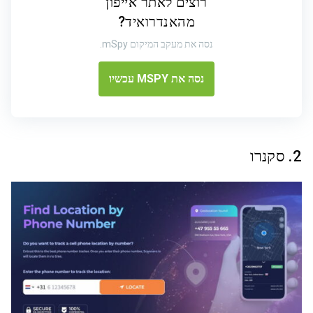
רוצים לאתר אייפון
מהאנדרואיד?
נסה את מעקב המיקום mSpy.
נסה את MSPY עכשיו
2. סקנרו