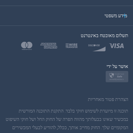
ערבית
מידע משפטי
בקוריאה
תשלום מאובטח באינטרנט
בטורקית
פולנית
יפן
אושר על ידי
נורווגית
שוודית
הצהרת פטור מאחריות
תאית
תוכנה זו מיועדת לשימוש חוקי בלבד. התקנת התוכנה המורשית
במכשיר שאינו בבעלותך מהווה הפרה של החוק החל ושל חוקי השיפוט
סינית פשוטה
המקומיים שלך. החוק מחייב אותך, ככלל, להודיע לבעלי המכשירים