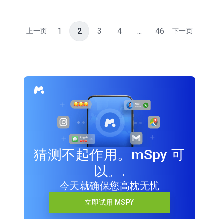
1
2
3
4
...
46
上一页
下一页
猜测不起作用。mSpy 可
以。.
今天就确保您高枕无忧
立即试用 MSPY