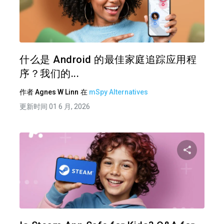
分享
推特
在 F
什么是 Android 的最佳家庭追踪应用程
序？我们的...
作者
Agnes W Linn
在
mSpy Alternatives
更新时间 01 6 月, 2026
分享
推特
在 F