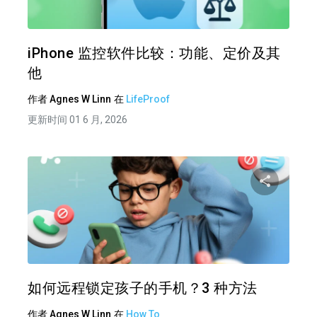
推特
在 F
iPhone 监控软件比较：功能、定价及其
他
作者
Agnes W Linn
在
LifeProof
更新时间 01 6 月, 2026
分享
推特
在 F
如何远程锁定孩子的手机？3 种方法
作者
Agnes W Linn
在
How To