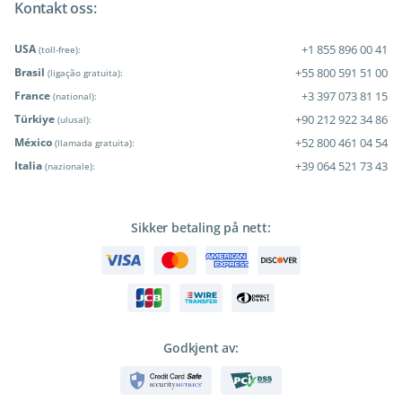
Kontakt oss:
USA
+1 855 896 00 41
(toll-free):
Brasil
+55 800 591 51 00
(ligação gratuita):
France
+3 397 073 81 15
(national):
Türkiye
+90 212 922 34 86
(ulusal):
México
+52 800 461 04 54
(llamada gratuita):
Italia
+39 064 521 73 43
(nazionale):
Sikker betaling på nett:
Godkjent av: