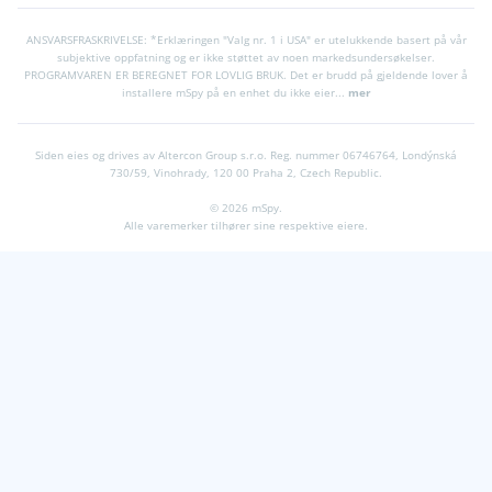
ANSVARSFRASKRIVELSE: *Erklæringen "Valg nr. 1 i USA" er utelukkende basert på vår
subjektive oppfatning og er ikke støttet av noen markedsundersøkelser.
PROGRAMVAREN ER BEREGNET FOR LOVLIG BRUK. Det er brudd på gjeldende lover å
installere mSpy på en enhet du ikke eier...
mer
Siden eies og drives av Altercon Group s.r.o.
Reg. nummer 06746764, Londýnsk
730/59, Vinohrady, 120 00 Praha 2, Czech Republic.
© 2026 mSpy.
Alle varemerker tilhører sine respektive eiere.