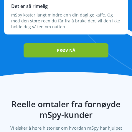
Det er så rimelig
mSpy koster langt mindre enn din daglige kaffe. Og
med den store roen du får fra å bruke den, vil den ikke
holde deg våken om natten.
PRØV NÅ
Reelle omtaler fra fornøyde
mSpy-kunder
Vi elsker å høre historier om hvordan mSpy har hjulpet