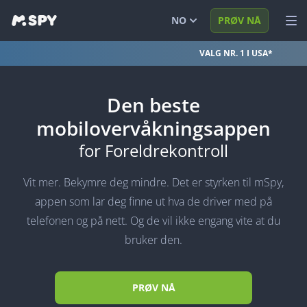
NO
PRØV NÅ
VALG NR. 1 I USA*
English
SE DEMOEN
Español
LOGG INN
Den beste
Português (BR)
FUNKSJONER
mobilovervåkningsappen
for Foreldrekontroll
العربية
LØSNINGER
Türkçe
FAQ
Vit mer. Bekymre deg mindre. Det er styrken til mSpy,
appen som lar deg finne ut hva de driver med på
日本
BLOGG
telefonen og på nett. Og de vil ikke engang vite at du
简体中文
bruker den.
ภาษาไทย
हिंदी
PRØV NÅ