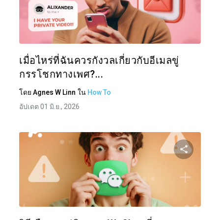
แบ่งป
ทวิตเตอร์
เมื่อไหร่ที่ฉันควรกังวลเกี่ยวกับอีเมลขู่
กรรโชกทางเพศ?...
โดย
Agnes W Linn
ใน
How To
อัปเดต 01 มิ.ย., 2026
แบ่งป
ทวิตเตอร์