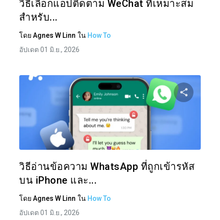
วิธีเลือกแอปติดตาม WeChat ที่เหมาะสม
สำหรับ...
โดย
Agnes W Linn
ใน
How To
อัปเดต 01 มิ.ย., 2026
แบ่งป
ทวิตเตอร์
วิธีอ่านข้อความ WhatsApp ที่ถูกเข้ารหัส
บน iPhone และ...
โดย
Agnes W Linn
ใน
How To
อัปเดต 01 มิ.ย., 2026