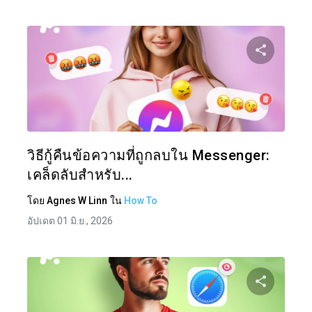
แบ่งป
ทวิตเตอร์
วิธีกู้คืนข้อความที่ถูกลบใน Messenger:
เคล็ดลับสำหรับ...
โดย
Agnes W Linn
ใน
How To
อัปเดต 01 มิ.ย., 2026