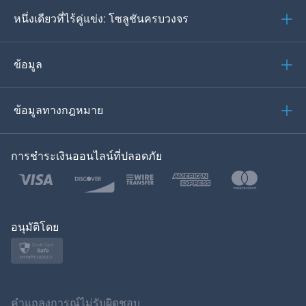
หนึ่งเดียวที่ไร้คู่แข่ง: โซลูชันครบวงจร
โปรตุเกส
อิตาเลียน
ข้อมูล
العربية
ข้อมูลทางกฎหมาย
ของเกาหลี
การชำระเงินออนไลน์ที่ปลอดภัย
ภาษาไทย
โปแลนด์
ญี่ปุ่น
อนุมัติโดย
นอร์สก์
สวีเดน
คำแถลงการณ์ไม่รับผิดชอบ