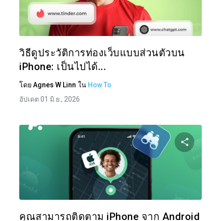
แบ่งป
ทวิตเตอร์
วิธีดูประวัติการท่องเว็บแบบส่วนตัวบน
iPhone: เป็นไปได้...
โดย
Agnes W Linn
ใน
How To
อัปเดต 01 มิ.ย., 2026
แบ่งป
ทวิตเตอร์
คุณสามารถติดตาม iPhone จาก Android