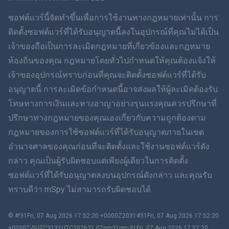
ภาษาไทย
ซอฟต์แวร์นี้จัดทำขึ้นเพื่อการใช้งานทางกฎหมายเท่านั้น การ
ติดตั้งซอฟต์แวร์ที่ได้รับอนุญาตนี้ลงในอุปกรณ์ที่คุณไม่ได้เป็น
简体中文
เจ้าของถือเป็นการละเมิดกฎหมายที่เกี่ยวข้องและกฎหมาย
ท้องถิ่นของคุณ กฎหมายโดยทั่วไปกำหนดให้คุณต้องแจ้งให้
Dansk
เจ้าของอุปกรณ์ทราบก่อนที่คุณจะติดตั้งซอฟต์แวร์ที่ได้รับ
ฮินดี
อนุญาตนี้ การละเมิดข้อกำหนดนี้อาจส่งผลให้ผู้ละเมิดต้องรับ
โทษทางการเงินและทางอาญาอย่างรุนแรงคุณควรปรึกษาที่
ดัตช์
ปรึกษาทางกฎหมายของคุณเองเกี่ยวกับความถูกต้องตาม
กฎหมายของการใช้ซอฟต์แวร์ที่ได้รับอนุญาตภายในเขต
ภาษาฮีบรู
อำนาจศาลของคุณก่อนที่จะติดตั้งและใช้งานซอฟต์แวร์ดัง
กล่าว คุณเป็นผู้รับผิดชอบแต่เพียงผู้เดียวในการติดตั้ง
โรมาเนีย
ซอฟต์แวร์ที่ได้รับอนุญาตลงบนอุปกรณ์ดังกล่าว และคุณรับ
กรีก
ทราบดีว่า mSpy ไม่สามารถรับผิดชอบได้.
ภาษาเวียดนาม
© #!31Fri, 07 Aug 2026 17:52:20 +0000Z2031#31Fri, 07 Aug 2026 17:52:20
+0000Z-5UTC3131UTC202631 07pm31pm-31Fri, 07 Aug 2026 17:52:20