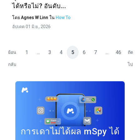
ได้หรือไม่? อันดับ...
โดย
Agnes W Linn
ใน
How To
อัปเดต 01 มิ.ย., 2026
1
...
3
4
5
6
7
...
46
ย้อน
ถัด
กลับ
ไป
การเดาไม่ได้ผล mSpy ได้