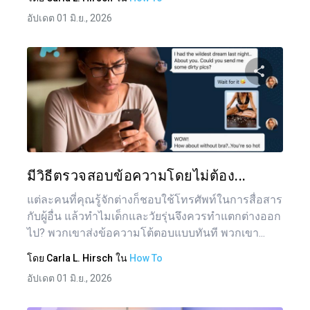
อัปเดต 01 มิ.ย., 2026
แบ่งป
ทวิตเตอร์
มีวิธีตรวจสอบข้อความโดยไม่ต้อง...
แต่ละคนที่คุณรู้จักต่างก็ชอบใช้โทรศัพท์ในการสื่อสาร
กับผู้อื่น แล้วทำไมเด็กและวัยรุ่นจึงควรทำแตกต่างออก
ไป? พวกเขาส่งข้อความโต้ตอบแบบทันที พวกเขา...
โดย
Carla L. Hirsch
ใน
How To
อัปเดต 01 มิ.ย., 2026