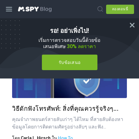
ลองตอนนี้
รอ! อย่าเพิ่งไป!
วิธีการ
เริ่มการตรวจสอบวันนี้ด้วยข้อ
เสนอพิเศษ
30% ลดราคา
รับข้อเสนอ
แบ่งป
ทวิตเตอร์
วิธีดักฟังโทรศัพท์: สิ่งที่คุณควรรู้จริงๆ...
คุณจำภาพยนตร์สายลับเก่าๆ ได้ไหม ที่สายลับต้องหา
ข้อมูลโดยการติดตามศัตรูอย่างลับๆ และฟัง...
โดย
Carla L. Hirsch
ใน
How To