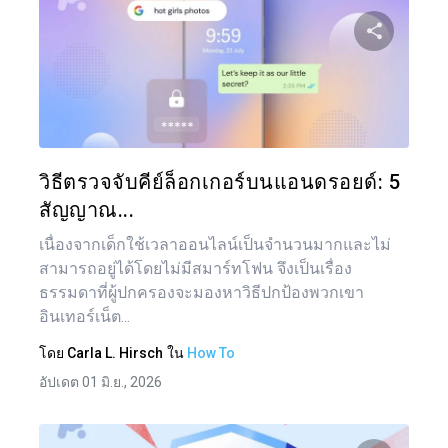
แบ่งป
ทวิตเตอร์
วิธีตรวจจับคีย์ล็อกเกอร์บนแอนดรอยด์: 5
สัญญาณ...
เนื่องจากเด็กใช้เวลาออนไลน์เป็นจำนวนมากและไม่
สามารถอยู่ได้โดยไม่มีสมาร์ทโฟน จึงเป็นเรื่อง
ธรรมดาที่ผู้ปกครองจะมองหาวิธีปกป้องพวกเขา
อินเทอร์เน็ต...
โดย
Carla L. Hirsch
ใน
How To
อัปเดต 01 มิ.ย., 2026