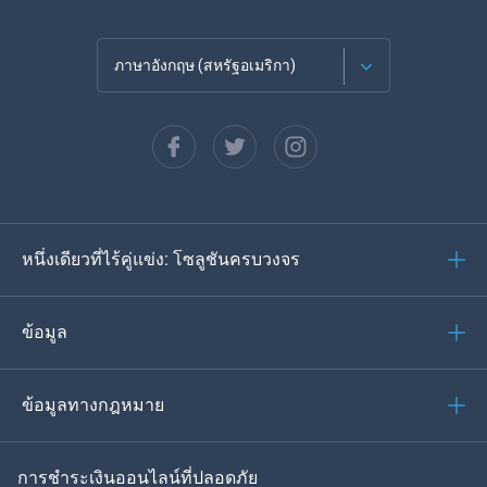
ภาษาอังกฤษ (สหรัฐอเมริกา)
ภาษาฝรั่งเศส
Español
ภาษาเยอรมัน
หนึ่งเดียวที่ไร้คู่แข่ง: โซลูชันครบวงจร
โปรตุเกส
อิตาเลียน
ข้อมูล
العربية
ข้อมูลทางกฎหมาย
ของเกาหลี
การชำระเงินออนไลน์ที่ปลอดภัย
ภาษาไทย