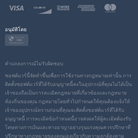
โปแลนด์
ญี่ปุ่น
อนุมัติโดย
นอร์สก์
สวีเดน
คำแถลงการณ์ไม่รับผิดชอบ
ภาษาไทย
ซอฟต์แวร์นี้จัดทำขึ้นเพื่อการใช้งานทางกฎหมายเท่านั้น การ
ติดตั้งซอฟต์แวร์ที่ได้รับอนุญาตนี้ลงในอุปกรณ์ที่คุณไม่ได้เป็น
简体中文
เจ้าของถือเป็นการละเมิดกฎหมายที่เกี่ยวข้องและกฎหมาย
ท้องถิ่นของคุณ กฎหมายโดยทั่วไปกำหนดให้คุณต้องแจ้งให้
Dansk
เจ้าของอุปกรณ์ทราบก่อนที่คุณจะติดตั้งซอฟต์แวร์ที่ได้รับ
ฮินดี
อนุญาตนี้ การละเมิดข้อกำหนดนี้อาจส่งผลให้ผู้ละเมิดต้องรับ
โทษทางการเงินและทางอาญาอย่างรุนแรงคุณควรปรึกษาที่
ดัตช์
ปรึกษาทางกฎหมายของคุณเองเกี่ยวกับความถูกต้องตาม