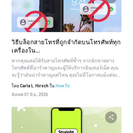
แบ่งป
ทวิตเตอร์
วิธีบล็อกสายโทรที่ถูกจำกัดบนโทรศัพท์ทุก
เครื่องใน...
หากคุณเคยได้รับสายโทรศัพท์ซ้ำๆ จากนักขายทาง
โทรศัพท์ที่น่ารำคาญและผู้ให้บริการอินเทอร์เน็ต คุณ
จะรู้ว่ามันน่ารำคาญแค่ไหน คุณไม่มีโอกาสแม้แต่จะ...
โดย
Carla L. Hirsch
ใน
How To
อัปเดต 01 มิ.ย., 2026
แน
เรื่อ
แบ่งป