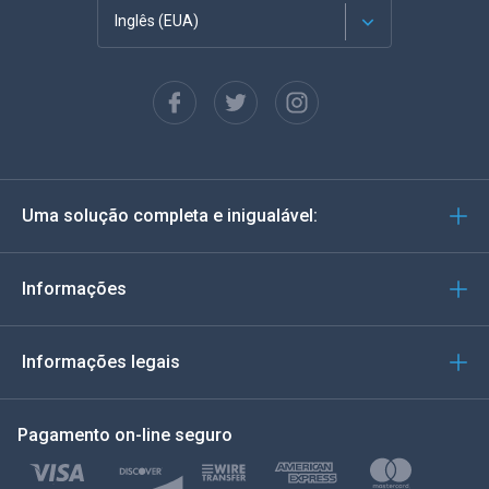
Inglês (EUA)
Francês
Espanhol
Alemão
Uma solução completa e inigualável:
Português
Italiano
Informações
العربية
Informações legais
한국의
Pagamento on-line seguro
Türkçe