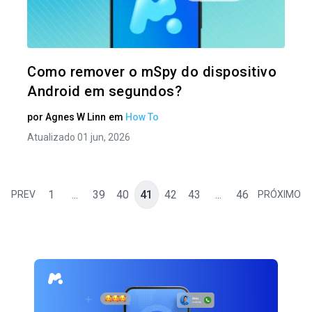
Twitter
Como remover o mSpy do dispositivo
Android em segundos?
por
Agnes W Linn
em
How To
Atualizado 01 jun, 2026
1
...
39
40
41
42
43
...
46
PREV
PRÓXIMO