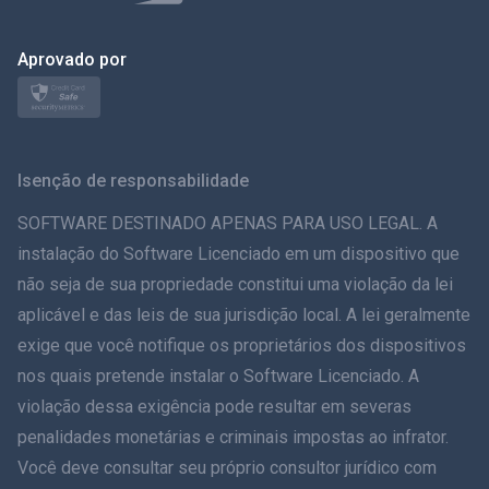
Polonês
日本
Aprovado por
Nórdico
Svenska
Isenção de responsabilidade
ภาษาไทย
SOFTWARE DESTINADO APENAS PARA USO LEGAL. A
instalação do Software Licenciado em um dispositivo que
简体中文
não seja de sua propriedade constitui uma violação da lei
aplicável e das leis de sua jurisdição local. A lei geralmente
Dansk
exige que você notifique os proprietários dos dispositivos
हिंदी
nos quais pretende instalar o Software Licenciado. A
violação dessa exigência pode resultar em severas
Holandês
penalidades monetárias e criminais impostas ao infrator.
Você deve consultar seu próprio consultor jurídico com
עברית