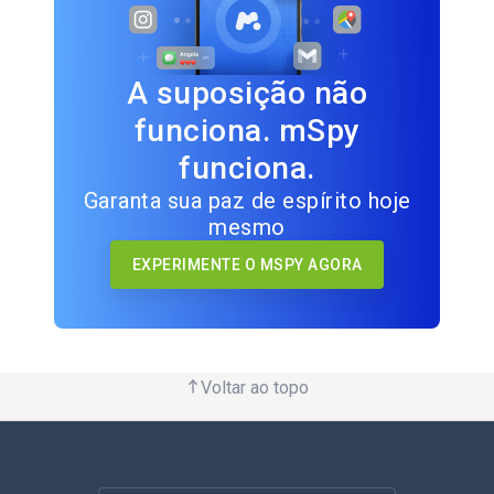
A suposição não
funciona. mSpy
funciona.
Garanta sua paz de espírito hoje
mesmo
EXPERIMENTE O MSPY AGORA
Voltar ao topo