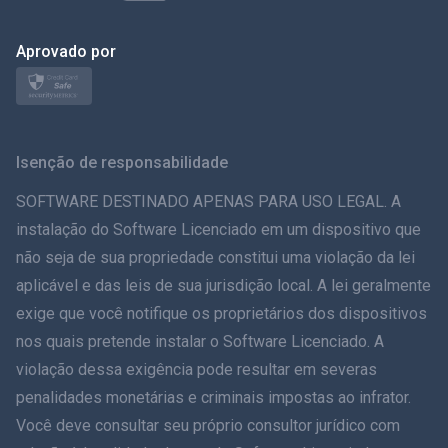
Polonês
日本
Aprovado por
Nórdico
Svenska
Isenção de responsabilidade
ภาษาไทย
SOFTWARE DESTINADO APENAS PARA USO LEGAL. A
instalação do Software Licenciado em um dispositivo que
简体中文
não seja de sua propriedade constitui uma violação da lei
aplicável e das leis de sua jurisdição local. A lei geralmente
Dansk
exige que você notifique os proprietários dos dispositivos
हिंदी
nos quais pretende instalar o Software Licenciado. A
violação dessa exigência pode resultar em severas
Holandês
penalidades monetárias e criminais impostas ao infrator.
Você deve consultar seu próprio consultor jurídico com
עברית