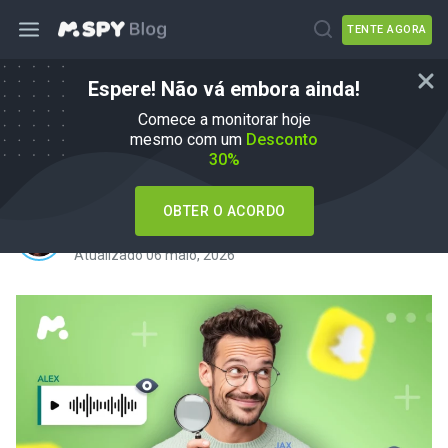
TENTE AGORA
Espere! Não vá embora ainda!
Melhores aplicativos de
Comece a monitorar hoje
monitoramento do Snapchat: Proteja
mesmo com um
Desconto
30%
seus filhos em 2026
OBTER O ACORDO
por
Agnes W Linn
em
mSpy Alternatives
Atualizado 06 maio, 2026