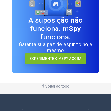
A suposição não
funciona. mSpy
funciona.
Garanta sua paz de espírito hoje
mesmo
EXPERIMENTE O MSPY AGORA
Voltar ao topo