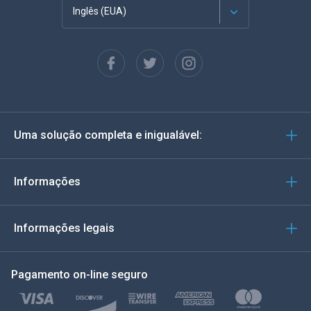
Inglês (EUA)
Francês
Espanhol
Alemão
Uma solução completa e inigualável:
Português
Italiano
Informações
العربية
Informações legais
한국의
Pagamento on-line seguro
Türkçe