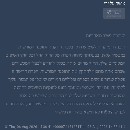
יפן
אושר על ידי
נורווגית
שוודית
הצהרת פטור מאחריות
תאית
תוכנה זו מיועדת לשימוש חוקי בלבד. התקנת התוכנה המורשית
במכשיר שאינו בבעלותך מהווה הפרה של החוק החל ושל חוקי השיפוט
סינית פשוטה
המקומיים שלך. החוק מחייב אותך, ככלל, להודיע לבעלי המכשירים
שבהם אתה מתכוון להתקין את התוכנה המורשית. הפרת דרישה זו
דנית
עלולה לגרור עונשים כספיים ופליליים חמורים שיוטלו על המפר. עליך
הינדי
להתייעץ עם יועץ משפטי מטעמך בנוגע לחוקיות השימוש בתוכנה
המורשית בתחום השיפוט שלך לפני התקנתה ושימוש בה. אתה
הולנדית
האחראי הבלעדי להתקנת התוכנה המורשית במכשיר כזה, ואתה מודע
לכך ש-mSpy לא תישא באחריות כלשהי.
עברית
#!31Thu, 06 Aug 2026 14:36:41 +0000Z4131#31Thu, 06 Aug 2026 14:36:41
רומנית