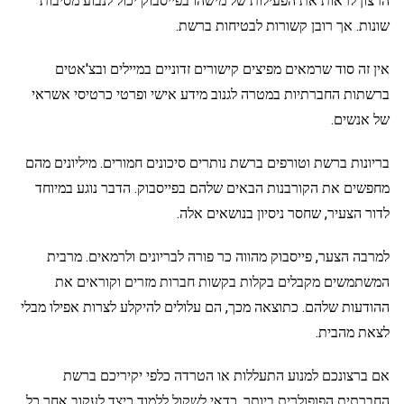
הרצון לראות את הפעילות של מישהו בפייסבוק יכול לנבוע מסיבות
שונות. אך רובן קשורות לבטיחות ברשת.
אין זה סוד שרמאים מפיצים קישורים זדוניים במיילים ובצ'אטים
ברשתות החברתיות במטרה לגנוב מידע אישי ופרטי כרטיסי אשראי
של אנשים.
בריונות ברשת וטורפים ברשת נותרים סיכונים חמורים. מיליונים מהם
מחפשים את הקורבנות הבאים שלהם בפייסבוק. הדבר נוגע במיוחד
לדור הצעיר, שחסר ניסיון בנושאים אלה.
למרבה הצער, פייסבוק מהווה כר פורה לבריונים ולרמאים. מרבית
המשתמשים מקבלים בקלות בקשות חברות מזרים וקוראים את
ההודעות שלהם. כתוצאה מכך, הם עלולים להיקלע לצרות אפילו מבלי
לצאת מהבית.
אם ברצונכם למנוע התעללות או הטרדה כלפי יקיריכם ברשת
החברתית הפופולרית ביותר, כדאי לשקול ללמוד כיצד לעקוב אחר כל