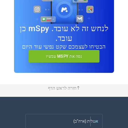
לנחש זה לא עובד. mSpy כן
עובד.
הבטיחו לעצמכם שקט נפשי עוד היום
נסה את MSPY עכשיו
חזרה לראש הדף
אנגלית (ארה"ב)