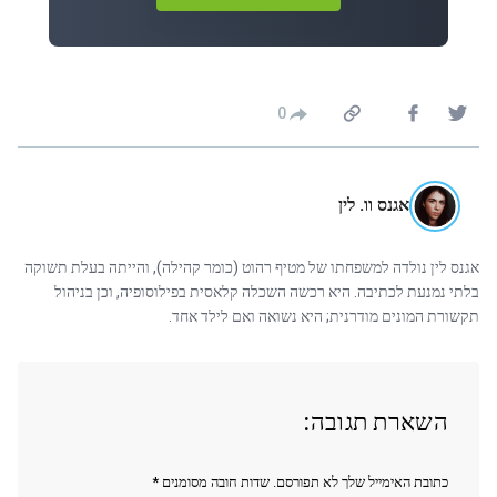
0
אגנס וו. לין
אגנס לין נולדה למשפחתו של מטיף רהוט (כומר קהילה), והייתה בעלת תשוקה
בלתי נמנעת לכתיבה. היא רכשה השכלה קלאסית בפילוסופיה, וכן בניהול
תקשורת המונים מודרנית; היא נשואה ואם לילד אחד.
השארת תגובה:
כתובת האימייל שלך לא תפורסם. שדות חובה מסומנים *