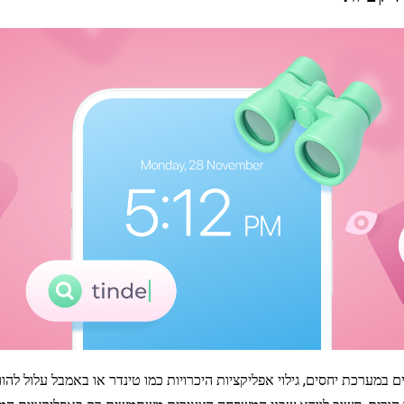
במערכת יחסים, גילוי אפליקציות היכרויות כמו טינדר או באמבל עלול להוו