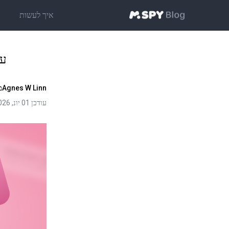
איך לעשות
ט
על
Agnes W Linn
מ
עודכן 01 יונ, 2026