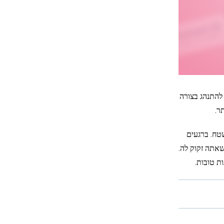
להתנהג בצורה
ר.
טח. ברגעים
שאתה זקוק לה.
ת טובות.