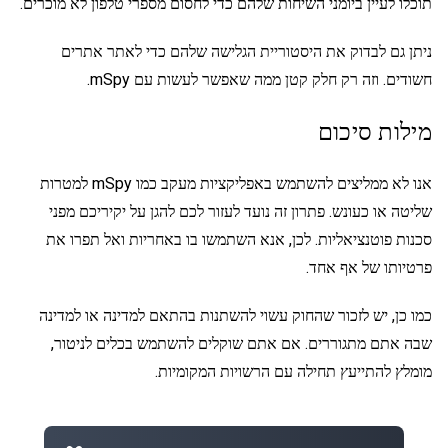
תוכלו לעיין ביומני השיחות שלהם כדי לחסום מספרי טלפון לא מוכרים.
ניתן גם לבדוק את היסטוריית הגלישה שלהם כדי לאתר אתרים
חשודים. וזה רק חלק קטן ממה שאפשר לעשות עם mSpy.
מילות סיכום
אנו לא ממליצים להשתמש באפליקציות מעקב כמו mSpy למטרות
שליטה או כעונש. פתרון זה נועד לעזור לכם להגן על יקיריכם מפני
סכנות פוטנציאליות. לכן, אנא השתמשו בו באחריות ואל תפרו את
פרטיותו של אף אחד.
כמו כן, יש לזכור שהחוק עשוי להשתנות בהתאם למדינה או למדינה
שבה אתם מתגוררים. אם אתם שוקלים להשתמש בכלים לניטור,
מומלץ להתייעץ תחילה עם הרשויות המקומיות.