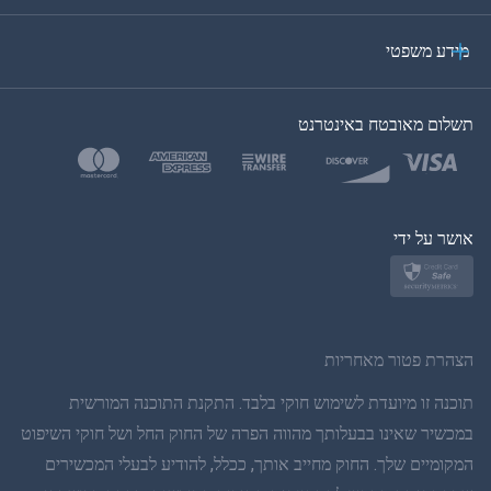
ערבית
מידע משפטי
בקוריאה
תשלום מאובטח באינטרנט
בטורקית
פולנית
יפן
אושר על ידי
נורווגית
שוודית
הצהרת פטור מאחריות
תאית
תוכנה זו מיועדת לשימוש חוקי בלבד. התקנת התוכנה המורשית
במכשיר שאינו בבעלותך מהווה הפרה של החוק החל ושל חוקי השיפוט
סינית פשוטה
המקומיים שלך. החוק מחייב אותך, ככלל, להודיע לבעלי המכשירים