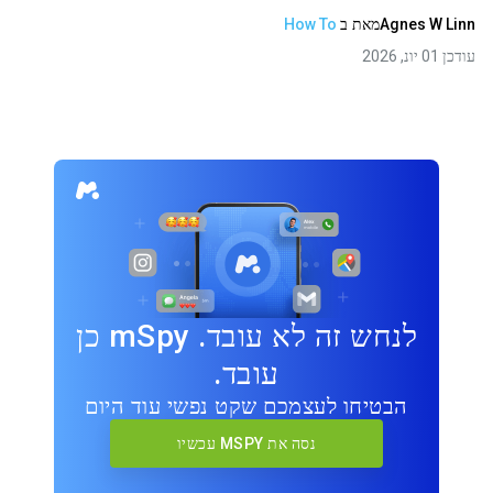
Agnes W Linn
מאת
ב
How To
עודכן 01 יונ, 2026
לנחש זה לא עובד. mSpy כן
עובד.
הבטיחו לעצמכם שקט נפשי עוד היום
נסה את MSPY עכשיו