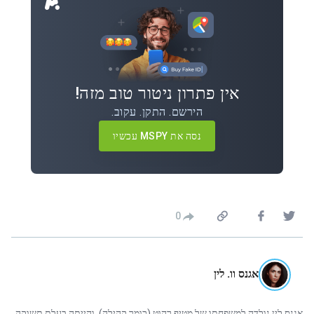
אין פתרון ניטור טוב מזה!
הירשם. התקן. עקוב.
נסה את MSPY עכשיו
0
אגנס וו. לין
אגנס לין נולדה למשפחתו של מטיף רהוט (כומר קהילה), והייתה בעלת תשוקה