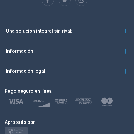
English
Deutsch
Una solución integral sin rival:
Português
Italiano
Información
العربية
Información legal
한국의
Pago seguro en línea
Türkçe
Polski
日本
Aprobado por