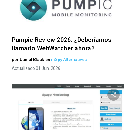
Comparte
Twitter
F
Pumpic Review 2026: ¿Deberíamos
llamarlo WebWatcher ahora?
por
Daniel Black
en
mSpy Alternatives
Actualizado 01 Jun, 2026
Comparte
Twitter
F