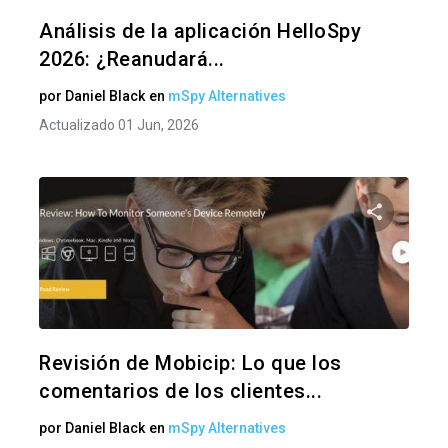
Twitter
F
Análisis de la aplicación HelloSpy
2026: ¿Reanudará...
por
Daniel Black
en
mSpy Alternatives
Actualizado 01 Jun, 2026
Comparte
Twitter
F
Revisión de Mobicip: Lo que los
comentarios de los clientes...
por
Daniel Black
en
mSpy Alternatives