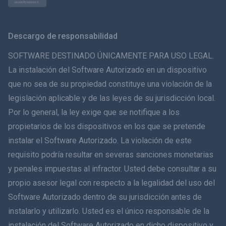
Norsk
Svenska
Descargo de responsabilidad
ภาษาไทย
SOFTWARE DESTINADO ÚNICAMENTE PARA USO LEGAL.
La instalación del Software Autorizado en un dispositivo
简体中文
que no sea de su propiedad constituye una violación de la
legislación aplicable y de las leyes de su jurisdicción local.
Dansk
Por lo general, la ley exige que se notifique a los
हिंदी
propietarios de los dispositivos en los que se pretende
instalar el Software Autorizado. La violación de este
Holandés
requisito podría resultar en severas sanciones monetarias
y penales impuestas al infractor. Usted debe consultar a su
עברית
propio asesor legal con respecto a la legalidad del uso del
Software Autorizado dentro de su jurisdicción antes de
Română
instalarlo y utilizarlo. Usted es el único responsable de la
Ελληνικά
instalación del Software Autorizado en dicho dispositivo y