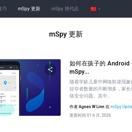
技巧
mSpy 更新
mSpy 替代品
mSpy 更新
如何在孩子的 Androi
mSpy...
随着学龄儿童中网络欺凌现象
分享这篇文章
掠夺者数量的不断增多，家长
络安全问题。其中...
作者
Agnes W Linn
在
mSpy Upda
推特
在 Facebook 上
复制链接
更新时间 01 6 月, 2026