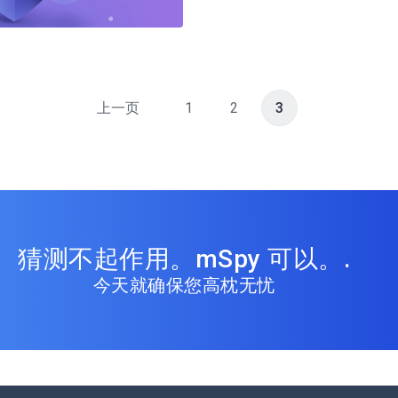
推特
在 Facebook 上
复制链接
上一页
1
2
3
猜测不起作用。mSpy 可以。.
今天就确保您高枕无忧