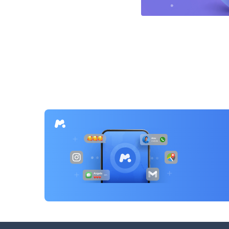
文
章
导
航