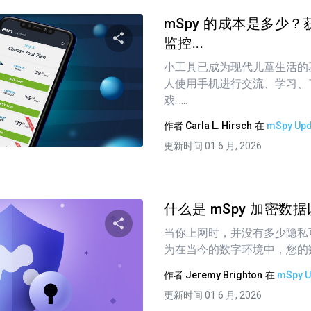
mSpy 的成本是多少
监控...
小工具已成为现代儿童生活的
分享这篇文章
人使用手机进行交流、学习、
戏......
作者
Carla L. Hirsch
在
mSpy Upd
推特
在 Facebook 上
复制链接
更新时间 01 6 月, 2026
什么是 mSpy 加密数据
当你上网时，并没有多少隐私
为在当今的数字环境中，您的数据
分享这篇文章
作者
Jeremy Brighton
在
mSpy U
更新时间 01 6 月, 2026