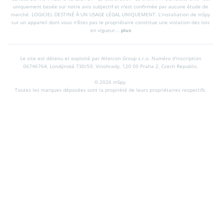
uniquement basée sur notre avis subjectif et n'est confirmée par aucune étude de
marché. LOGICIEL DESTINÉ À UN USAGE LÉGAL UNIQUEMENT. L’installation de mSpy
sur un appareil dont vous n'êtes pas le propriétaire constitue une violation des lois
en vigueur...
plus
Le site est détenu et exploité par Altercon Group s.r.o.
Numéro d'inscription
06746764, Londýnská 730/59, Vinohrady, 120 00 Praha 2, Czech Republic.
© 2026 mSpy.
Toutes les marques déposées sont la propriété de leurs propriétaires respectifs.