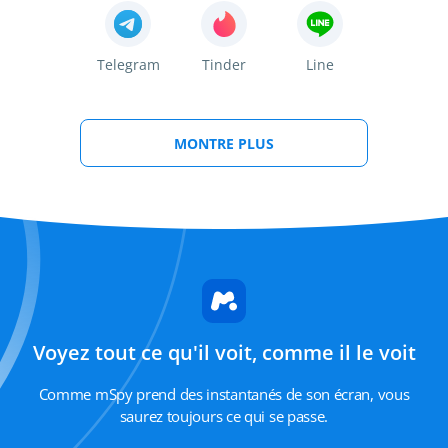
Telegram
Tinder
Line
MONTRE PLUS
Viber
Kik
Instagram
Suivez la
Géofencing
Applications
position GPS
installées
Voyez tout ce qu'il voit, comme il le voit
Keylogger
Médias
Historique de
Comme mSpy prend des instantanés de son écran, vous
enregistrés
navigation
saurez toujours ce qui se passe.