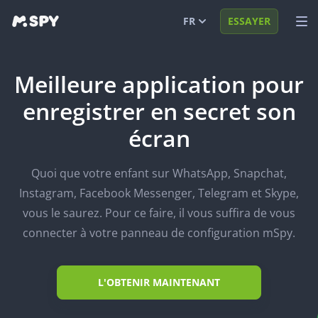
FR
ESSAYER
English
VOIR DÉMO
Meilleure application pour
Español
CONNEXION
enregistrer en secret son
Português (BR)
FONCTIONS
écran
العربية
SOLUTIONS
Quoi que votre enfant sur WhatsApp, Snapchat,
Türkçe
FAQ
Instagram, Facebook Messenger, Telegram et Skype,
日本
BLOG
vous le saurez. Pour ce faire, il vous suffira de vous
connecter à votre panneau de configuration mSpy.
Română
L'OBTENIR MAINTENANT