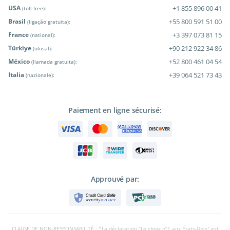
USA
+1 855 896 00 41
(toll-free):
Brasil
+55 800 591 51 00
(ligação gratuita):
France
+3 397 073 81 15
(national):
Türkiye
+90 212 922 34 86
(ulusal):
México
+52 800 461 04 54
(llamada gratuita):
Italia
+39 064 521 73 43
(nazionale):
Paiement en ligne sécurisé:
Approuvé par:
CLAUSE DE NON-RESPONSABILITÉ : *La déclaration "Le choix nº1 aux États-Unis" est