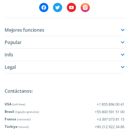
Mejores funciones
Popular
Info
Legal
Contáctanos:
USA
+1 855 896 00 41
(toll-free):
Brasil
+55 800 591 51 00
(ligação gratuita):
France
+3 397 073 81 15
(national):
Türkiye
+90 212 922 34 86
(ulusal):