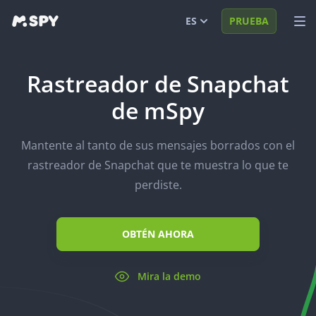
ES
PRUEBA
English
MIRA DEMO
Rastreador de Snapchat
Español
INICIAR SESIÓN
de mSpy
Português (BR)
FUNCIONES
Mantente al tanto de sus mensajes borrados con el
العربية
SOLUCIONES
rastreador de Snapchat que te muestra lo que te
Türkçe
FAQ
perdiste.
日本
BLOG
OBTÉN AHORA
Română
Mira la demo