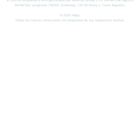
El sitio es propiedad y está gestionado por Altercon Group s.r.o.
Número de registro
06746764, Londýnská 730/59, Vinohrady, 120 00 Praha 2, Czech Republic.
© 2026 mSpy.
Todas las marcas comerciales son propiedad de sus respectivos dueños.