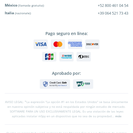
México
+52 800 461 04 54
(llamada gratuita):
Italia
+39 064 521 73 43
(nazionale):
Pago seguro en línea:
Aprobado por:
AVISO LEGAL: *La expresión "La opción #1 en los Estados Unidos" se basa únicamente
en nuestra opinión subjetiva y no está respaldada por ningún estudio de mercado.
SOFTWARE PARA UN USO EXCLUSIVAMENTE LEGAL. Es una violación de las leyes
aplicadas instalar mSpy en un dispositivo que no sea de su propiedad...
más