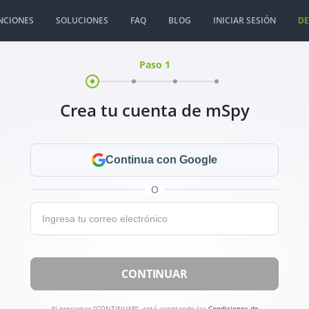
NCIONES
SOLUCIONES
FAQ
BLOG
INICIAR SESIÓN
D
Paso 1
Crea tu cuenta de mSpy
Continua con Google
O
Email:
CONTINUAR
Al presionar "CONTINUAR", está aceptando las
Condiciones de