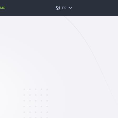
ES
EMO
English
Français
Español
Deutsch
Português (BR)
Italiano
العربية
한국의
Türkçe
Polski
日本
Nederlands
Română