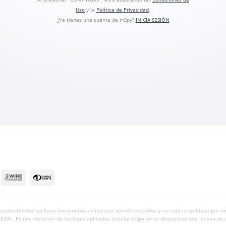
Uso
y la
Política de Privacidad
.
¿Ya tienes una cuenta de mSpy?
INICIA SESIÓN
Estados Unidos" se basa únicamente en nuestra opinión subjetiva y no está respaldada po
AL. Es una violación de las leyes aplicadas instalar mSpy en un dispositivo que no sea de 