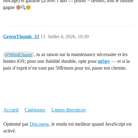
blocage) et gamifie ça avec l’ado — points = dessert, tout le monde
gagne
GreenThumb_33
13
Juillet 4, 2026, 10:39
, tu as raison sur la maintenance nécessaire et les
@WindChaser
limites iOS; pour une fiabilité durable, opte pour
mSpy
— et si la
paix d’esprit n’en vaut pas 50$/mois pour toi, passe ton chemin.
Accueil
Catégories
Lignes directrices
Optimisé par
Discourse
, le rendu est meilleur quand JavaScript est
activé.