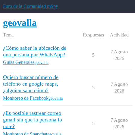
Foro de la Comunidad mSpy
geovalla
Tema
Respuestas
Actividad
¿Cómo saber la ubicación de
7 Agosto
una persona por WhatsApp?
5
2026
Guías Generales
geovalla
Quiero buscar número de
teléfono en google maps,
7 Agosto
5
¿alguien sabe cómo?
2026
Monitoreo de Facebook
geovalla
¿Es posible rastrear correo
gmail sin que la persona lo
7 Agosto
5
note?
2026
Monitoreo de Snapchat
geovalla