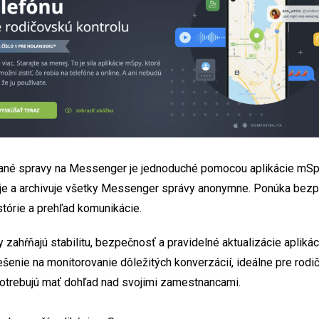
ané spravy na Messenger je jednoduché pomocou aplikácie mSp
uje a archivuje všetky Messenger správy anonymne. Ponúka bez
stórie a prehľad komunikácie.
ahŕňajú stabilitu, bezpečnosť a pravidelné aktualizácie aplikáci
ešenie na monitorovanie dôležitých konverzácií, ideálne pre rodi
 potrebujú mať dohľad nad svojimi zamestnancami.