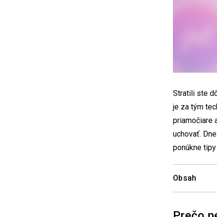
Stratili ste
je za tým tec
priamočiare 
uchovať. Dne
ponúkne tipy
Obsah
Prečo n