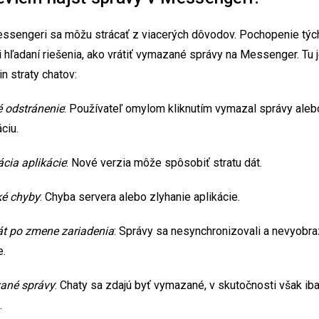
ssengeri sa môžu strácať z viacerých dôvodov. Pochopenie týc
i hľadaní riešenia, ako vrátiť vymazané správy na Messenger. Tu 
in straty chatov:
 odstránenie
: Používateľ omylom kliknutím vymazal správy aleb
ciu.
ácia aplikácie
: Nové verzia môže spôsobiť stratu dát.
ké chyby
: Chyba servera alebo zlyhanie aplikácie.
át po zmene zariadenia
: Správy sa nesynchronizovali a nevyobra
e.
vané správy
: Chaty sa zdajú byť vymazané, v skutočnosti však iba
.