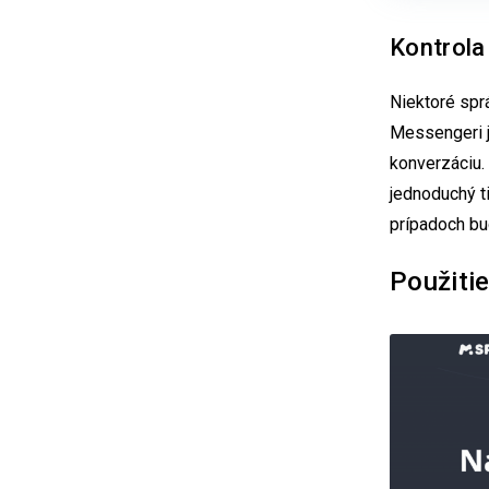
Kontrola
Niektoré sprá
Messengeri j
konverzáciu. 
jednoduchý t
prípadoch bu
Použiti