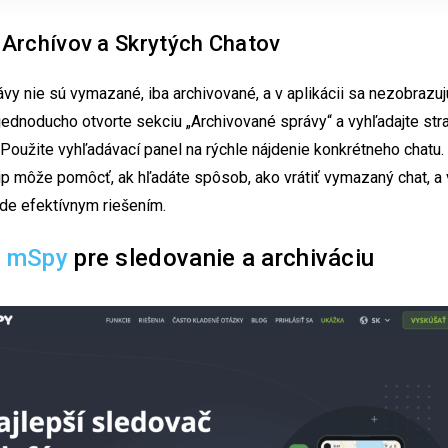
 Archívov a Skrytých Chatov
vy nie sú vymazané, iba archivované, a v aplikácii sa nezobrazuj
ednoducho otvorte sekciu „Archivované správy“ a vyhľadajte str
Použite vyhľadávací panel na rýchle nájdenie konkrétneho chatu. 
ip môže pomôcť, ak hľadáte spôsob, ako vrátiť vymazaný chat, a 
de efektívnym riešením.
e
mSpy
pre sledovanie a archiváciu