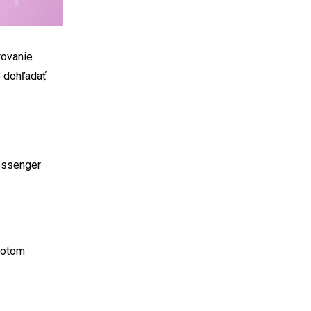
rovanie
o dohľadať
essenger
 potom