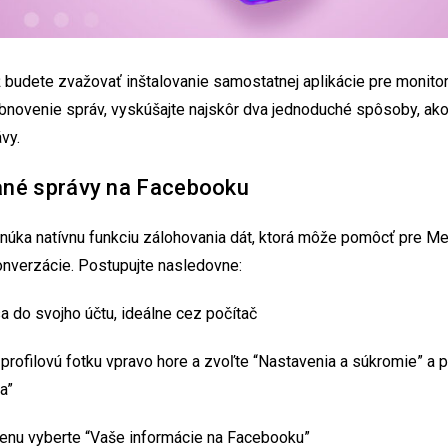
 budete zvažovať inštalovanie samostatnej aplikácie pre monito
obnovenie správ, vyskúšajte najskôr dva jednoduché spôsoby, ak
vy.
né správy na Facebooku
úka natívnu funkciu zálohovania dát, ktorá môže pomôcť pre M
nverzácie. Postupujte nasledovne:
sa do svojho účtu, ideálne cez počítač
a profilovú fotku vpravo hore a zvoľte “Nastavenia a súkromie” a
a”
enu vyberte “Vaše informácie na Facebooku”