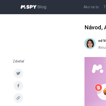
Ako na to
T
Návod, 
od
V
Aktua
Zdieľať