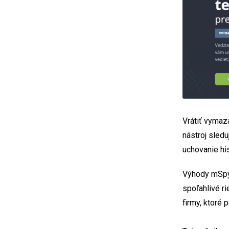
Vrátiť vymaz
nástroj sled
uchovanie hi
Výhody mSpy z
spoľahlivé ri
firmy, ktoré