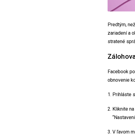
Predtým, než
zariadení a 
stratené sprá
Zálohova
Facebook pon
obnovenie ko
Prihláste 
Kliknite n
“Nastaveni
V ľavom m