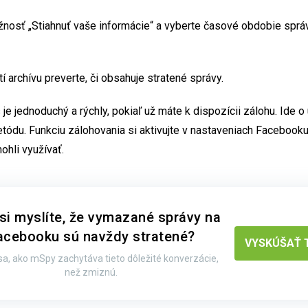
nosť „Stiahnuť vaše informácie“ a vyberte časové obdobie správ
í archívu preverte, či obsahuje stratené správy.
je jednoduchý a rýchly, pokiaľ už máte k dispozícii zálohu. Ide o
tódu. Funkciu zálohovania si aktivujte v nastaveniach Facebooku,
ohli využívať.
 si myslíte, že vymazané správy na
acebooku sú navždy stratené?
VYSKÚŠAŤ 
sa, ako mSpy zachytáva tieto dôležité konverzácie,
než zmiznú.