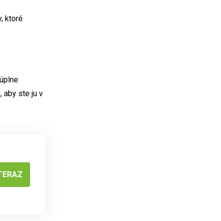
, ktoré
 úplne
 aby ste ju v
TERAZ