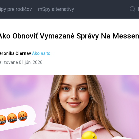
ipy pre rodičov
mSpy alternatívy
Ako Obnoviť Vymazané Správy Na Messen
eronika Čierna
v
Ako na to
lizované 01 jún, 2026