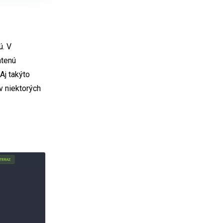
ú. V
atenú
Aj takýto
v niektorých