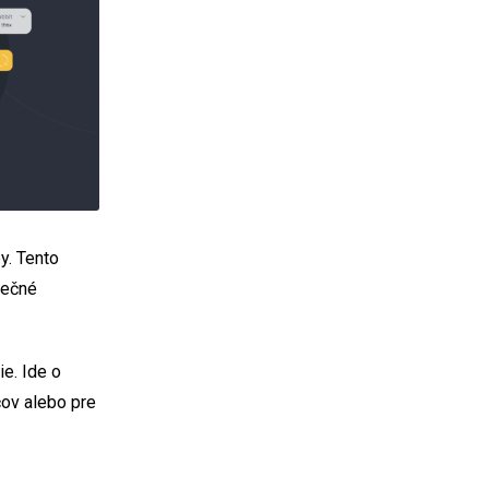
y. Tento
pečné
e. Ide o
čov alebo pre