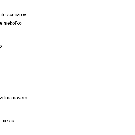
hto scenárov
je niekoľko
o
zili na novom
 nie sú