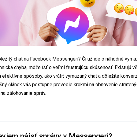
 dôležitý chat na Facebook Messengeri? Či už ide o náhodné vyma
hnická chyba, môže ísť o veľmi frustrujúcu skúsenosť. Existujú v
a efektívne spôsoby, ako vrátiť vymazaný chat a dôležité konver
šný článok vás postupne prevedie krokmi na obnovenie stratený
 na zálohovanie správ.
eviem nájsť správy v Messengeri?