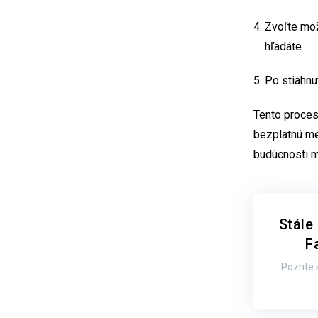
Zvoľte mož
hľadáte
Po stiahnut
Tento proces 
bezplatnú me
budúcnosti m
Stále
F
Pozrite 