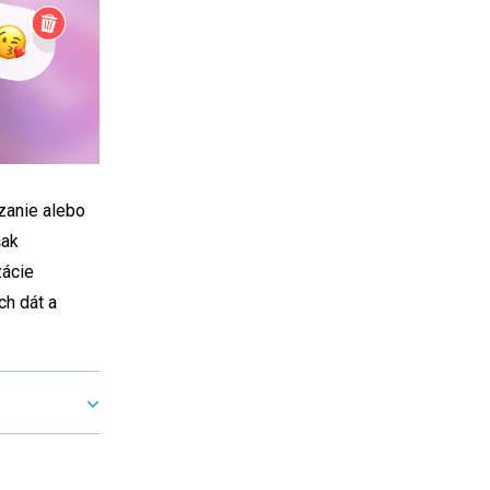
zanie alebo
šak
zácie
ch dát a