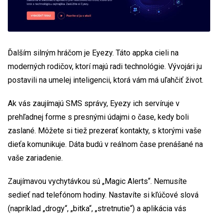
Ďalším silným hráčom je Eyezy. Táto appka cieli na
moderných rodičov, ktorí majú radi technológie. Vývojári ju
postavili na umelej inteligencii, ktorá vám má uľahčiť život.
Ak vás zaujímajú SMS správy, Eyezy ich servíruje v
prehľadnej forme s presnými údajmi o čase, kedy boli
zaslané. Môžete si tiež prezerať kontakty, s ktorými vaše
dieťa komunikuje. Dáta budú v reálnom čase prenášané na
vaše zariadenie.
Zaujímavou vychytávkou sú „Magic Alerts“. Nemusíte
sedieť nad telefónom hodiny. Nastavíte si kľúčové slová
(napríklad „drogy“, „bitka“, „stretnutie“) a aplikácia vás