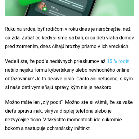
Ruku na srdce, byť rodičom v roku dnes je náročnejšie, než
sa zdá. Zatiaľ čo kedysi sme sa báli, či sa deti vrátia domov
pred zotmením, dnes číhajú hrozby priamo v ich vreckách.
Vedeli ste, že podľa nedávnych prieskumov až
15 % rodín
riešilo nejakú formu kyberšikany alebo nevhodného online
obťažovania? Je to desivé číslo. Často ani netušíme, s kým
si naše deti vymieňajú správy, kým nie je neskoro.
Možno máte len „zlý pocit“. Možno ste si všimli, že sa vaše
dieťa správa inak, skrýva displej telefónu alebo je
nezvyčajne ticho. V takýchto momentoch ide súkromie
bokom a nastupuje ochranársky inštinkt.