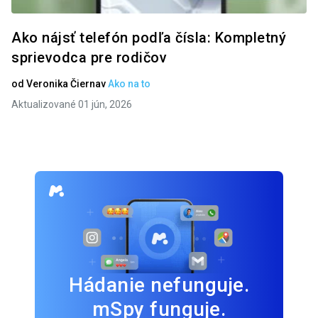
Ako nájsť telefón podľa čísla: Kompletný
sprievodca pre rodičov
od
Veronika Čierna
v
Ako na to
Aktualizované 01 jún, 2026
Hádanie nefunguje.
mSpy funguje.