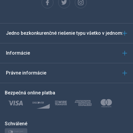
Français
Español
Jedno bezkonkurenčné riešenie typu všetko v jednom:
Deutsch
Português
Informácie
Italiano
Právne informácie
العربية
Bezpečná online platba
한국의
Türkçe
Polski
Schválené