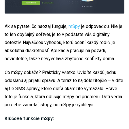
Ak sa pýtate, čo naozaj funguje,
mSpy
je odpoveďou. Nie je
to len obyčajný softvér, je to v podstate váš digitálny
detektív. Najväčšou výhodou, ktorú ocení každý rodič, je
absolútna diskrétnosť. Aplikácia pracuje na pozadí,
neviditeľne, takže nevyvoláva zbytočné konflikty doma.
Čo mSpy dokáže? Prakticky všetko. Uvidíte každú jednu
odoslanú aj prijatú správu. A teraz to najdôležitejšie – vidíte
aj tie SMS správy, ktoré dieťa okamžite vymazalo. Práve
toto je funkcia, ktorá odlišuje mSpy od priemeru. Deti vedia
po sebe zametať stopy, no mSpy je rýchlejší.
Kľúčové funkcie mSpy: