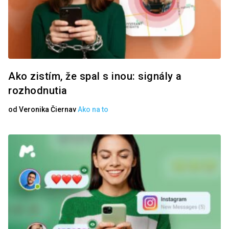
Ako zistím, že spal s inou: signály a
rozhodnutia
od
Veronika Čierna
v
Ako na to