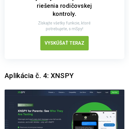
riešenia rodičovskej
kontroly.
Získajte všetky funkcie, ktoré
potrebujete, s mSpy!
VYSKÚŠAŤ TERAZ
Aplikácia č. 4: XNSPY