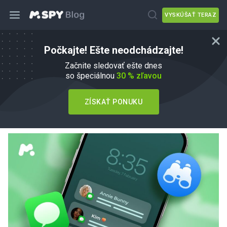
VYSKÚŠAŤ TERAZ
Počkajte! Ešte neodchádzajte!
Aplikácia na sledovanie SMS: Ochrana
Začnite sledovať ešte dnes
detí v digitálnej džungli
so špeciálnou
30 % zľavou
od
Veronika Čierna
v
Ako na to
ZÍSKAŤ PONUKU
Aktualizované 01 jún, 2026