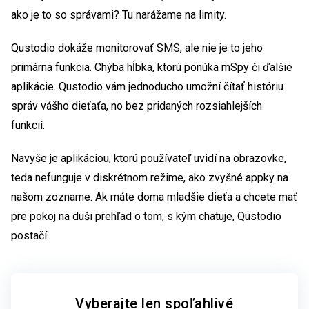
ako je to so správami? Tu narážame na limity.
Qustodio dokáže monitorovať SMS, ale nie je to jeho
primárna funkcia. Chýba hĺbka, ktorú ponúka mSpy či ďalšie
aplikácie. Qustodio vám jednoducho umožní čítať históriu
správ vášho dieťaťa, no bez pridaných rozsiahlejších
funkcií.
Navyše je aplikáciou, ktorú používateľ uvidí na obrazovke,
teda nefunguje v diskrétnom režime, ako zvyšné appky na
našom zozname. Ak máte doma mladšie dieťa a chcete mať
pre pokoj na duši prehľad o tom, s kým chatuje, Qustodio
postačí.
Vyberajte len spoľahlivé