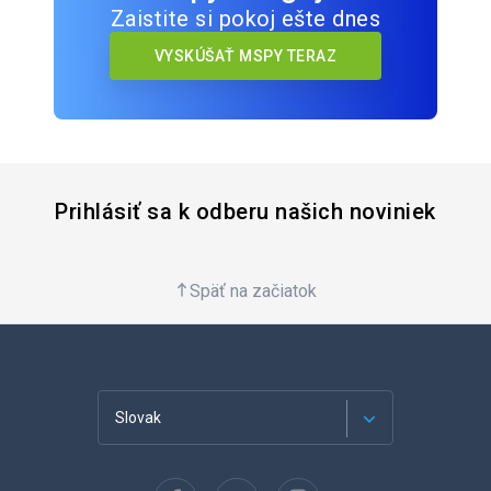
Zaistite si pokoj ešte dnes
VYSKÚŠAŤ MSPY TERAZ
Prihlásiť sa k odberu našich noviniek
Späť na začiatok
Slovak
English (USA)